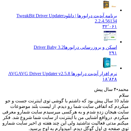
برنامه آپدیت درایورها | دانلود
TweakBit Driver Updater
2.2.4.56134
۳۲٬۰۶۱
اسکن و بروزرسانی درایورها
Driver Baby 3.2
۲۹۱
نرم افزار آپدیت درایورها AVG
AVG Driver Updater v2.5.8
۱۸٬۸۲۸
د
۴ سال پیش
شاید 10 سال پیش بود که داشتم با گوشی توی اینترنت جست و جو
دم که اتفاقی سایت شما رو دیدم. از لیست بلند موضوعات
 هیجان زده شدم و به هرکسی میرسیدم سایت شمارو معرفی
دم. درواقع آشنایی من با اینترنت از سایت شما شروع شد. فکر
م مدتی فعالیت نداشتید ولی این چند هفته ی اخیر سایت شمارو
صفحه ی اول گوگل دیدم. امیدوارم به اوج برسید.