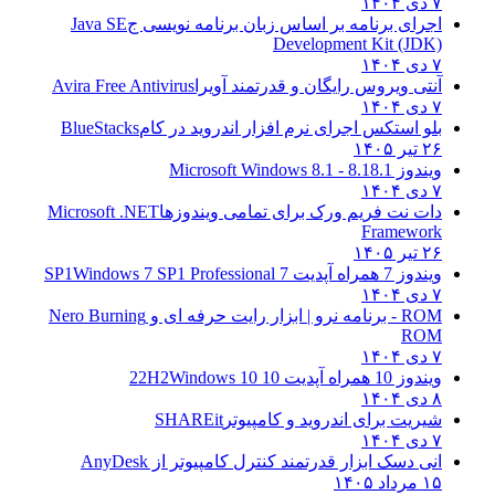
۷ دی ۱۴۰۴
اجرای برنامه بر اساس زبان برنامه نویسی ج
Java SE
Development Kit (JDK)
۷ دی ۱۴۰۴
آنتی ویروس رایگان و قدرتمند آویرا
Avira Free Antivirus
۷ دی ۱۴۰۴
بلو استکس اجرای نرم افزار اندروید در کام
BlueStacks
۲۶ تیر ۱۴۰۵
ویندوز 8.1
8.1 - Microsoft Windows 8.1
۷ دی ۱۴۰۴
دات نت فریم ورک برای تمامی ویندوزها
Microsoft .NET
Framework
۲۶ تیر ۱۴۰۵
ویندوز 7 همراه آپدیت 7 SP1
Windows 7 SP1 Professional
۷ دی ۱۴۰۴
ROM - برنامه نرو | ابزار رایت حرفه ای و
Nero Burning
ROM
۷ دی ۱۴۰۴
ویندوز 10 همراه آپدیت 10 22H2
Windows 10
۸ دی ۱۴۰۴
شیریت برای اندروید و کامپیوتر
SHAREit
۷ دی ۱۴۰۴
انی دسک ابزار قدرتمند کنترل کامپیوتر از
AnyDesk
۱۵ مرداد ۱۴۰۵