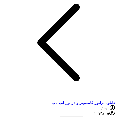
د درایور کامپیوتر و درایور لپ تاپ
admi
۱۰۳٬۸۰