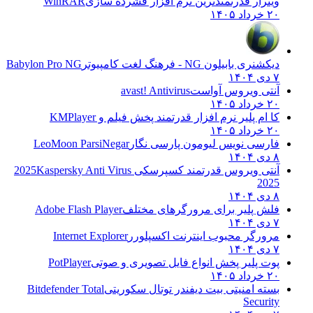
وینرار قدرتمندترین نرم افزار فشرده سازی
WinRAR
۲۰ خرداد ۱۴۰۵
دیکشنری بابیلون NG - فرهنگ لغت کامپیوتر
Babylon Pro NG
۷ دی ۱۴۰۴
آنتی ویروس آواست
avast! Antivirus
۲۰ خرداد ۱۴۰۵
کا ام پلیر نرم افزار قدرتمند پخش فیلم و
KMPlayer
۲۰ خرداد ۱۴۰۵
فارسی نویس لیومون پارسی نگار
LeoMoon ParsiNegar
۸ دی ۱۴۰۴
آنتی ویروس قدرتمند کسپرسکی 2025
Kaspersky Anti Virus
2025
۸ دی ۱۴۰۴
فلش پلیر برای مرورگرهای مختلف
Adobe Flash Player
۷ دی ۱۴۰۴
مرورگر محبوب اینترنت اکسپلورر
Internet Explorer
۷ دی ۱۴۰۴
پوت پلیر پخش انواع فایل تصویری و صوتی
PotPlayer
۲۰ خرداد ۱۴۰۵
بسته امنیتی بیت دیفندر توتال سکوریتی
Bitdefender Total
Security