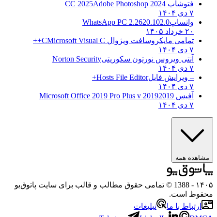
فتوشاپ CC 2025
Adobe Photoshop 2024
۷ دی ۱۴۰۴
واتساپ
WhatsApp PC 2.2620.102.0
۲۰ خرداد ۱۴۰۵
تمامی مایکروسافت ویژوال C
Microsoft Visual C++
۷ دی ۱۴۰۴
آنتی ویروس نورتون سکوریتی
Norton Security
۷ دی ۱۴۰۴
– ویرایش فایل
Hosts File Editor+
۷ دی ۱۴۰۴
آفیس 2019
2019 Microsoft Office 2019 Pro Plus v
۷ دی ۱۴۰۴
هده همه
۱
- 1388 © تمامی حقوق مطالب و قالب برای سایت پاتوق‌یو
وظ است.
رتباط با ما
تبلیغات