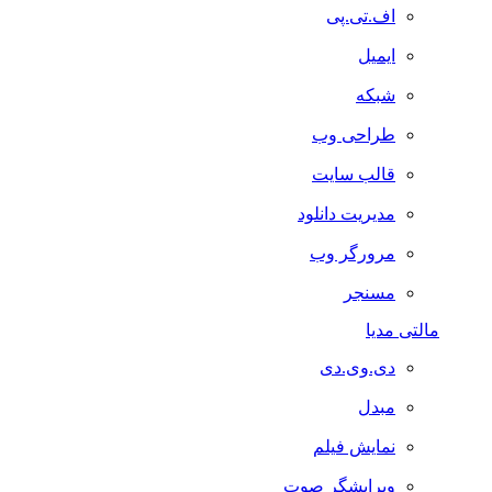
اف.تی.پی
ایمیل
شبکه
طراحی وب
قالب سایت
مدیریت دانلود
مرورگر وب
مسنجر
مالتی مدیا
دی.وی.دی
مبدل
نمایش فیلم
ویرایشگر صوت