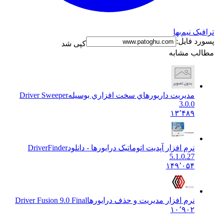
ک نیم‌بها
د فایل:
کپی شد
ب مشابه
مديريت داريورهاي سخت افزاري بوسيله
Driver Sweeper
3.0.0
۱۳٬۴۸۹
نرم افزار آپدیت اتوماتیک درایورها - دانلود
DriverFinder
5.1.0.27
۱۴۹٬۰۵۴
نرم افزار مدیریت و حذف درایورها
Driver Fusion 9.0 Final
۱۰٬۹۰۲