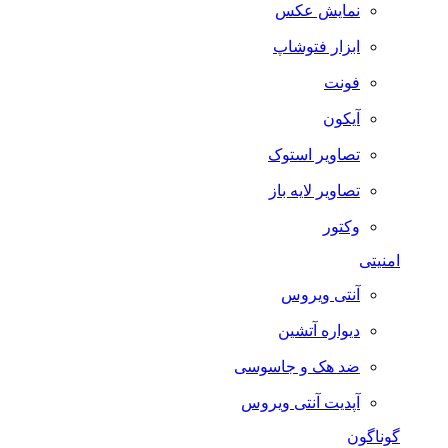
نمایش عکس
ابزار فتوشاپ
فونت
آیکون
تصاویر استوک
تصاویر لایه باز
وکتور
امنیتی
آنتی ویروس
دیواره آتشین
ضد هک و جاسوسی
آپدیت آنتی ویروس
گوناگون