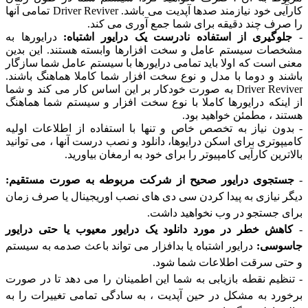
کارآیی خود نیازمند صدها آپدیت می باشد. Driver Reviver تمامی آنها
رف چند دقیقه برای شما جمع آوری می کند.
وگیری از استفاده نادرست یک درایور اشتباه:
درایورها به
ات سیستم عامل و سخت افزارها وابسته هستند. این بدین
 است که اولا باید تمامی درایورها با سیستم عامل شما سازگار
د و دوما با مدل و نوع سخت افزار شما کاملا هماهنگ باشند.
Driver Reviver به صورت خودکار بر این اساس کار می کند و شما
ینکه درایورها کاملا با نوع سخت افزار و سیستم شما هماهنگ
د ، مطمئن خواهید بود.
ون نیاز به تخصص خاص و تنها با استفاده از اطلاعات اولیه
پوتری برای اسکن درایوها، دانلود و نصب درست آنها ، می توانید
رین کارآیی کامپیوتر را برای خود به ارمغان بیاورید.
تجوی درایور صحیح از شرکت مربوطه به صورت مستقیم:
 نیازی به پیدا کردن سی دی های نصب اوریجینال یا صرف زمان
 جستجو در وب نخواهید داشت.
هش خطر در مورد دانلود یک درایور معیوب یا حتی درایور
وسی:
درایور اشتباه یا بدافزار می تواند باعث صدمه به سیستم
ی سرقت اطلاعات شما شود.
ظیم نقطه بازیابی به شما این اطمینان را می دهد تا در صورت
رد به مشکل در حین آپدیت ، به سادگی تمامی تغییرات را به