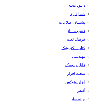
دانلود مجله
حسابداری
پشتیبان اطلاعات
فشرده ساز
فرهنگ لغت
کتاب الکترونیک
مهندسی
فایل و دیسک
سخت افزار
ابزار لینوکس
آفیس
بهینه ساز