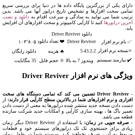
ی یکی از بزرگترین پایگاه داده ها در دنیا برای بررسی سریع
ی سخت افزارها و تشخیص تاریخ درایور آنها می باشد. بدین
ب شما می توانید به سادگی و سرعت اقدام به
دانلود و نصب
ن درایورها
کنید تا کارآیی کامپیوتر و سخت افزارهای آن افزایش
دانلود Driver Reviver
❤️ تعداد دانلود
Driver Reviver
م نرم افزار
۱۰۳٬۸۰۵
ه نرم افزار
5.43.2.2
🔥 هزینه
دانلود رایگان
یازمند سیستم
ویندوز 7 به بالا
🔆 حجم فایل
35 مگابایت
 های نرم افزار Driver Reviver
Driver Reviver تضمین می کند که تمامی دستگاه های سخت
ری و نرم افزارهای شما در بالاترین سطح کارآیی قرار دارند:
از
دادن نسخه جدید منتشر شده درایورها به معنی از دست دادن
ر باگ ها ، بهینه سازی کارآیی و امکانات جدید شرکت سازنده
 می باشد.
فه جویی در زمان:
با استفاده از Driver Reviver دیگر زمان
ی برای جستجوی تک تک درایورهای سیستم خود و قطعات
ط به آن ، صرف نخواهید کرد. سیستم شما در طول زمان