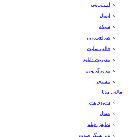
اف.تی.پی
ایمیل
شبکه
طراحی وب
قالب سایت
مدیریت دانلود
مرورگر وب
مسنجر
مالتی مدیا
دی.وی.دی
مبدل
نمایش فیلم
ویرایشگر صوت