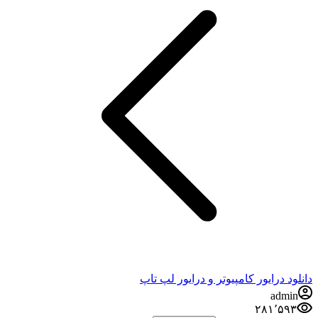
د درایور کامپیوتر و درایور لپ تاپ
admi
۲۸۱٬۵۹