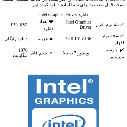
 قابل نصب را برای شما اماده دانلود کرده ایم.
دانلود Intel Graphics Driver
❤️ تعداد
Intel Graphics
م نرم افزار
۲۸۱٬۵۹۳
Driver
دانلود
خه نرم
32.0.101.8136
🔥 هزینه
دانلود رایگان
ر
یازمند
1070
ویندوز 7 به بالا
🔆 حجم فایل
مگابایت
تم