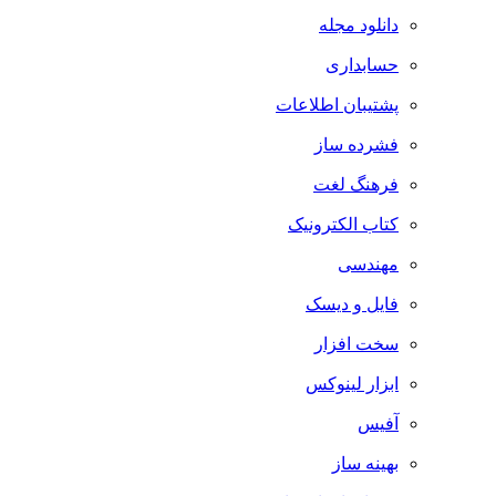
دانلود مجله
حسابداری
پشتیبان اطلاعات
فشرده ساز
فرهنگ لغت
کتاب الکترونیک
مهندسی
فایل و دیسک
سخت افزار
ابزار لینوکس
آفیس
بهینه ساز