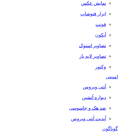
نمایش عکس
ابزار فتوشاپ
فونت
آیکون
تصاویر استوک
تصاویر لایه باز
وکتور
امنیتی
آنتی ویروس
دیواره آتشین
ضد هک و جاسوسی
آپدیت آنتی ویروس
گوناگون