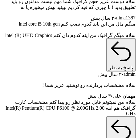
 دوست عزیز حجم گرافیک شما مهم نیست مدلتون رو باید
 بدید ! با چیزی که قید کردیم ببینید بهش میخوره یا نه
nima
۳ سال پیش
ل من این باید کدوم نصب کنم lntel core i5 10th gen
یگم گرافیک من اینه کدوم دان کنم lntel (R) UHD Craphics
خ به نظر
a
۳ سال پیش
 مشخصات پردازنده رو نوشتید عزیز شما !
ن علی
۳ سال پیش
 من نمیتونم فایل مورد نظر رو پیدا کنم مشخصات کارت
گرافیک هم اینه Intel(R) Pentium(R) CPU P6100 @ 2.00GHz 2.00