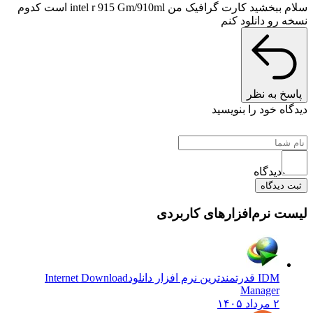
سلام ببخشید کارت گرافیک من intel r 915 Gm/910ml است کدوم
 رو دانلود کنم
خ به نظر
ه خود را بنویسید
دیدگاه
دیدگاه
 نرم‌افزارهای کاربردی
IDM قدرتمندترین نرم افزار دانلود
Internet Download
Manager
۲ مرداد ۱۴۰۵