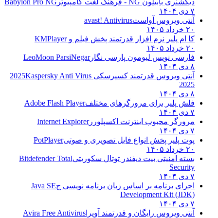
ری بابیلون NG - فرهنگ لغت کامپیوتر
Babylon Pro NG
تی ویروس آواست
avast! Antivirus
۱۴۰۵
 ام پلیر نرم افزار قدرتمند پخش فیلم و
KMPlayer
۱۴۰۵
رسی نویس لیومون پارسی نگار
LeoMoon ParsiNegar
تی ویروس قدرتمند کسپرسکی 2025
Kaspersky Anti Virus
20
ش پلیر برای مرورگرهای مختلف
Adobe Flash Player
ورگر محبوب اینترنت اکسپلورر
Internet Explorer
ت پلیر پخش انواع فایل تصویری و صوتی
PotPlayer
۱۴۰۵
ته امنیتی بیت دیفندر توتال سکوریتی
Bitdefender Total
Securi
رای برنامه بر اساس زبان برنامه نویسی ج
Java SE
Development Kit (JD
تی ویروس رایگان و قدرتمند آویرا
Avira Free Antivirus