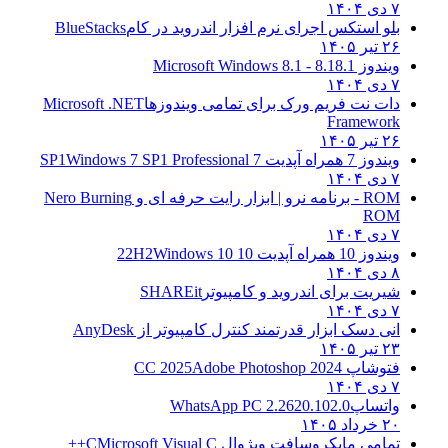
و استکس اجرای نرم افزار اندروید در کام
BlueStacks
۱۴۰
دوز 8.1
8.1 - Microsoft Windows 8.1
ت نت فریم ورک برای تمامی ویندوزها
Microsoft .NET
Framewo
۱۴۰
7 همراه آپدیت 7 SP1
Windows 7 SP1 Professional
نرو | ابزار رایت حرفه ای و
Nero Burning
RO
1 همراه آپدیت 10 22H2
Windows 10
ریت برای اندروید و کامپیوتر
SHAREit
ی دسک ابزار قدرتمند کنترل کامپیوتر از
AnyDesk
۱۴۰
شاپ CC 2025
Adobe Photoshop 2024
تساپ
WhatsApp PC 2.2620.102.0
۱۴۰۵
امی مایکروسافت ویژوال C
Microsoft Visual C++