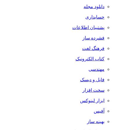
دانلود مجله
حسابداری
پشتیبان اطلاعات
فشرده ساز
فرهنگ لغت
کتاب الکترونیک
مهندسی
فایل و دیسک
سخت افزار
ابزار لینوکس
آفیس
بهینه ساز