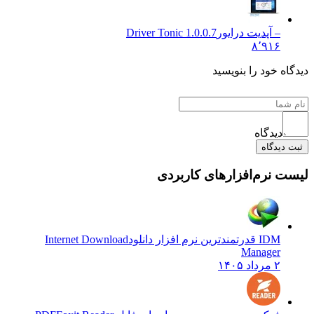
آپدیت درایور
Driver Tonic 1.0.0.7
۸٬۹
ود را بنویسید
گاه
اه
م‌افزارهای کاربردی
ین نرم افزار دانلود
Internet Download
Manag