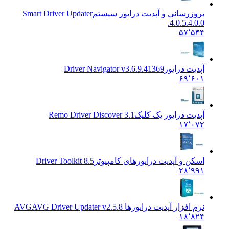
وزرسانی و آپدیت درایور سیستم
Smart Driver Updater
4.0.5.4.0
۵۷٬۵
دیت درایور
Driver Navigator v3.6.9.41369
۶۹٬۶
دیت درایور یک کلیک
Remo Driver Discover 3.1
۱۷٬۰
کن و آپدیت درایورهای کامپیوتر
Driver Toolkit 8.5
۲۸٬۹
 افزار آپدیت درایورها AVG
AVG Driver Updater v2.5.8
۱۸٬۸