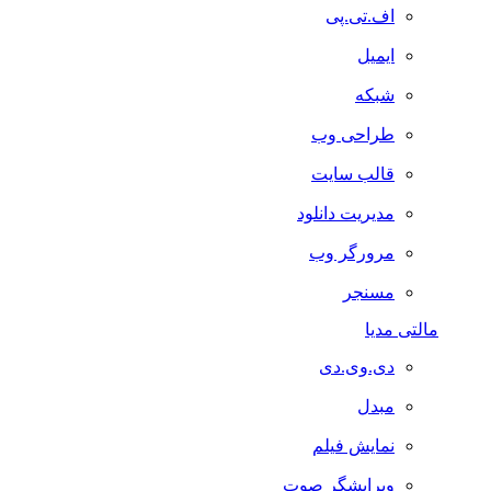
اف.تی.پی
ایمیل
شبکه
طراحی وب
قالب سایت
مدیریت دانلود
مرورگر وب
مسنجر
لتی مدیا
دی.وی.دی
مبدل
نمایش فیلم
ویرایشگر صوت