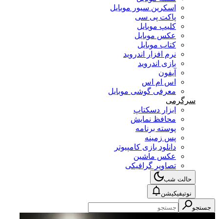
اسکرین سیور موبایل
پاکت پی سی
کلیپ موبایل
عکس موبایل
کتاب موبایل
نرم افزار اندروید
بازی اندروید
آیفون
اس ام اس
معرفی گوشی موبایل
گرمی
ابزار دسکتاپ
محافظ نمایش
پوسته برنامه
پس زمینه
دانلود بازی کامپیوتر
عکس ماشین
تصاویر گرافیکی
الت شب
وتیفیکیشن