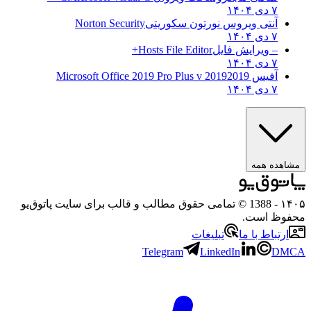
تی ویروس نورتون سکوریتی
Norton Security
ویرایش فایل
Hosts File Editor+
س 2019
2019 Microsoft Office 2019 Pro Plus v
همه
- 1388 © تمامی حقوق مطالب و قالب برای سایت پاتوق‌یو
است.
ط با ما
تبلیغات
Telegram
LinkedIn