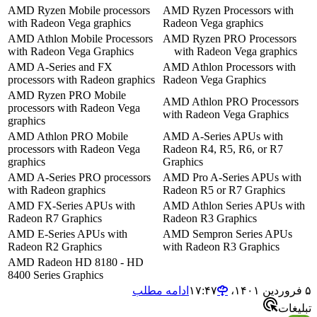
AMD Ryzen Mobile processors
AMD Ryzen Processors wi
with Radeon Vega graphics
Radeon Vega graphics
AMD Athlon Mobile Processors
AMD Ryzen PRO Process
with Radeon Vega Graphics
with Radeon Vega graph
AMD A-Series and FX
AMD Athlon Processors w
processors with Radeon graphics
Radeon Vega Graphics
AMD Ryzen PRO Mobile
AMD Athlon PRO Process
processors with Radeon Vega
with Radeon Vega Graphic
graphics
AMD Athlon PRO Mobile
AMD A-Series APUs with
processors with Radeon Vega
Radeon R4, R5, R6, or R7
graphics
Graphics
AMD A-Series PRO processors
AMD Pro A-Series APUs 
with Radeon graphics
Radeon R5 or R7 Graphics
AMD FX-Series APUs with
AMD Athlon Series APUs 
Radeon R7 Graphics
Radeon R3 Graphics
AMD E-Series APUs with
AMD Sempron Series AP
Radeon R2 Graphics
with Radeon R3 Graphics
AMD Radeon HD 8180 - HD
8400 Series Graphics
ادامه مطلب
ت