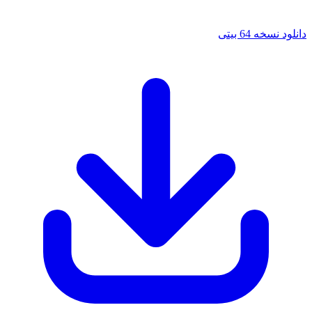
خه 64 بیتی