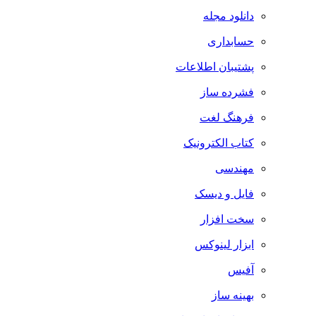
دانلود مجله
حسابداری
پشتیبان اطلاعات
فشرده ساز
فرهنگ لغت
کتاب الکترونیک
مهندسی
فایل و دیسک
سخت افزار
ابزار لینوکس
آفیس
بهینه ساز