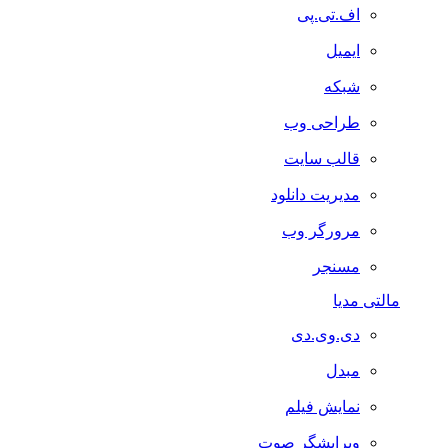
اف.تی.پی
ایمیل
شبکه
طراحی وب
قالب سایت
مدیریت دانلود
مرورگر وب
مسنجر
مالتی مدیا
دی.وی.دی
مبدل
نمایش فیلم
ویرایشگر صوت