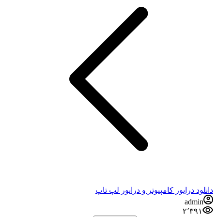
 درایور کامپیوتر و درایور لپ تاپ
ad
۲٬۳