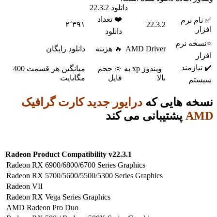
دانلود 22.3.2
❤️ تعداد
 نرم
۲٬۳۹۱
22.3.2
دانلود
 نرم
AMD Driver
🔥 هزینه
دانلود رایگان
زمند
ویندوز xp به
🔆 حجم
میانگین هر قسمت 400
بالا
فایل
مگابایت
م
 هایی که
درایور جدید کارت گرافیک
A
پشتیبانی می کند
Radeon Product Compatibility v22.3.1
Radeon RX 6900/6800/6700 Series Graphics
Radeon RX 5700/5600/5500/5300 Series Graphics
Radeon VII
Radeon RX Vega Series Graphics
AMD Radeon Pro Duo