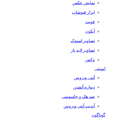
نمایش عکس
ابزار فتوشاپ
فونت
آیکون
تصاویر استوک
تصاویر لایه باز
وکتور
امنیتی
آنتی ویروس
دیواره آتشین
ضد هک و جاسوسی
آپدیت آنتی ویروس
گوناگون