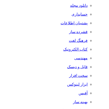
دانلود مجله
حسابداری
پشتیبان اطلاعات
فشرده ساز
فرهنگ لغت
کتاب الکترونیک
مهندسی
فایل و دیسک
سخت افزار
ابزار لینوکس
آفیس
بهینه ساز