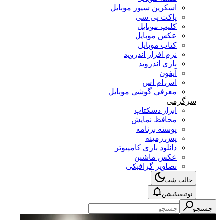
اسکرین سیور موبایل
پاکت پی سی
کلیپ موبایل
عکس موبایل
کتاب موبایل
نرم افزار اندروید
بازی اندروید
آیفون
اس ام اس
معرفی گوشی موبایل
سرگرمی
ابزار دسکتاپ
محافظ نمایش
پوسته برنامه
پس زمینه
دانلود بازی کامپیوتر
عکس ماشین
تصاویر گرافیکی
حالت شب
نوتیفیکیشن
جستجو