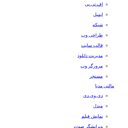
اف.تی.پی
ایمیل
شبکه
طراحی وب
قالب سایت
مدیریت دانلود
مرورگر وب
مسنجر
مالتی مدیا
دی.وی.دی
مبدل
نمایش فیلم
ویرایشگر صوت