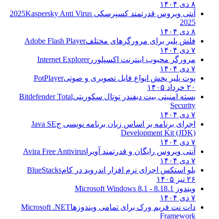
۸ دی ۱۴۰۴
آنتی ویروس قدرتمند کسپرسکی 2025
Kaspersky Anti Virus
2025
۸ دی ۱۴۰۴
فلش پلیر برای مرورگرهای مختلف
Adobe Flash Player
۷ دی ۱۴۰۴
مرورگر محبوب اینترنت اکسپلورر
Internet Explorer
۷ دی ۱۴۰۴
پوت پلیر پخش انواع فایل تصویری و صوتی
PotPlayer
۲۰ خرداد ۱۴۰۵
بسته امنیتی بیت دیفندر توتال سکوریتی
Bitdefender Total
Security
۷ دی ۱۴۰۴
اجرای برنامه بر اساس زبان برنامه نویسی ج
Java SE
Development Kit (JDK)
۷ دی ۱۴۰۴
آنتی ویروس رایگان و قدرتمند آویرا
Avira Free Antivirus
۷ دی ۱۴۰۴
بلو استکس اجرای نرم افزار اندروید در کام
BlueStacks
۲۶ تیر ۱۴۰۵
ویندوز 8.1
8.1 - Microsoft Windows 8.1
۷ دی ۱۴۰۴
دات نت فریم ورک برای تمامی ویندوزها
Microsoft .NET
Framework