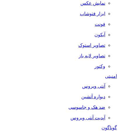
نمایش عکس
ابزار فتوشاپ
فونت
آیکون
تصاویر استوک
تصاویر لایه باز
وکتور
امنیتی
آنتی ویروس
دیواره آتشین
ضد هک و جاسوسی
آپدیت آنتی ویروس
گوناگون