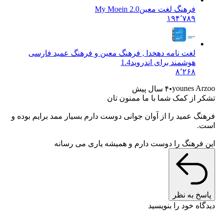
فرهنگ لغت معین
My Moein 2.0
۱۹۴٬۷۸۹
لغت نامه دهخدا , فرهنگ معین و فرهنگ عمید فارسی
هوشمند برای اندروید
1.4
۸٬۲۶۸
younes Arzoo
۴ سال پیش
تشکر از کمک شما با ما ممنون تان
فرهنگ عمید را از آوان جوانی دوست دارم بسیار ممد برایم بوده و
است.
این فرهنگ را دوست دارم و همیشه یاری می رسانه
پاسخ به نظر
دیدگاه خود را بنویسید