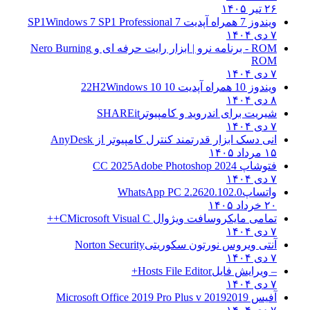
۲۶ تیر ۱۴۰۵
ویندوز 7 همراه آپدیت 7 SP1
Windows 7 SP1 Professional
۷ دی ۱۴۰۴
ROM - برنامه نرو | ابزار رایت حرفه ای و
Nero Burning
ROM
۷ دی ۱۴۰۴
ویندوز 10 همراه آپدیت 10 22H2
Windows 10
۸ دی ۱۴۰۴
شیریت برای اندروید و کامپیوتر
SHAREit
۷ دی ۱۴۰۴
انی دسک ابزار قدرتمند کنترل کامپیوتر از
AnyDesk
۱۵ مرداد ۱۴۰۵
فتوشاپ CC 2025
Adobe Photoshop 2024
۷ دی ۱۴۰۴
واتساپ
WhatsApp PC 2.2620.102.0
۲۰ خرداد ۱۴۰۵
تمامی مایکروسافت ویژوال C
Microsoft Visual C++
۷ دی ۱۴۰۴
آنتی ویروس نورتون سکوریتی
Norton Security
۷ دی ۱۴۰۴
– ویرایش فایل
Hosts File Editor+
۷ دی ۱۴۰۴
آفیس 2019
2019 Microsoft Office 2019 Pro Plus v