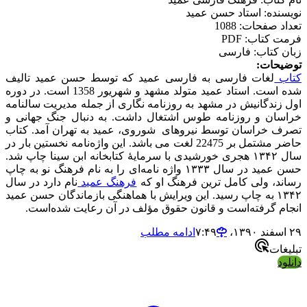
نویسنده: استاد حسن عمید
تعداد صفحات: 1088
فرمت کتاب: PDF
زبان کتاب: فارسی
توضیحات:
کتاب
لغات فارسی به فارسی عمید که توسط حسن عمید تالیف
شده است. استاد عمید متولد مشهد و شهریور 1358 است. در دوره
اول زندگانیش در مشهد به روزنامه نگاری از جمله مدیریت سالنامه
خراسان و روزنامه طوس اشتغال داشت. به دنبال جنگ جهانی و
تصرف خراسان توسط نیروهای شوروی، عمید به تهران آمد. کتاب
حاضر مشتمل بر 22475 لغت می باشد. این واژه‌نامه نخستین بار در
سال ۱۳۴۲ هجری خورشیدی با سرمایهٔ کتابخانه ابن سینا چاپ شد.
حسن عمید در سال ۱۳۳۳ واژه‌ نامه‌ای را به نام فرهنگ نو به چاپ
رساند، ولی کامل‌ ترین فرهنگ او که
فرهنگ عمید
نام دارد در سال
۱۳۴۲ به چاپ رسید. این ویرایش با هماهنگی بازماندگان حسن عمید
انجام گرفته‌است و قانون حقوق مؤلف در آن رعایت شده‌است.
۲۹ اسفند ۱۳۹۰،‏ ۷:۴۹
ادامه مطلب
تبلیغات
دانلود