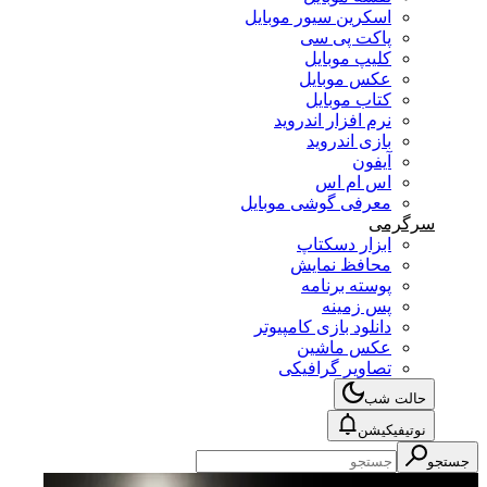
اسکرین سیور موبایل
پاکت پی سی
کلیپ موبایل
عکس موبایل
کتاب موبایل
نرم افزار اندروید
بازی اندروید
آیفون
اس ام اس
معرفی گوشی موبایل
سرگرمی
ابزار دسکتاپ
محافظ نمایش
پوسته برنامه
پس زمینه
دانلود بازی کامپیوتر
عکس ماشین
تصاویر گرافیکی
حالت شب
نوتیفیکیشن
جستجو