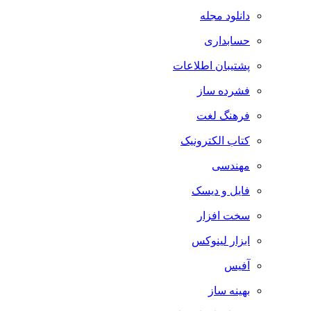
دانلود مجله
حسابداری
پشتیبان اطلاعات
فشرده ساز
فرهنگ لغت
کتاب الکترونیک
مهندسی
فایل و دیسک
سخت افزار
ابزار لینوکس
آفیس
بهینه ساز