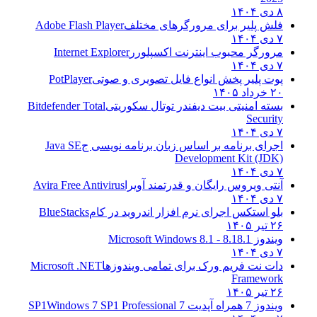
۸ دی ۱۴۰۴
فلش پلیر برای مرورگرهای مختلف
Adobe Flash Player
۷ دی ۱۴۰۴
مرورگر محبوب اینترنت اکسپلورر
Internet Explorer
۷ دی ۱۴۰۴
پوت پلیر پخش انواع فایل تصویری و صوتی
PotPlayer
۲۰ خرداد ۱۴۰۵
بسته امنیتی بیت دیفندر توتال سکوریتی
Bitdefender Total
Security
۷ دی ۱۴۰۴
اجرای برنامه بر اساس زبان برنامه نویسی ج
Java SE
Development Kit (JDK)
۷ دی ۱۴۰۴
آنتی ویروس رایگان و قدرتمند آویرا
Avira Free Antivirus
۷ دی ۱۴۰۴
بلو استکس اجرای نرم افزار اندروید در کام
BlueStacks
۲۶ تیر ۱۴۰۵
ویندوز 8.1
8.1 - Microsoft Windows 8.1
۷ دی ۱۴۰۴
دات نت فریم ورک برای تمامی ویندوزها
Microsoft .NET
Framework
۲۶ تیر ۱۴۰۵
ویندوز 7 همراه آپدیت 7 SP1
Windows 7 SP1 Professional