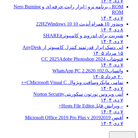
۷ دی ۱۴۰۴
ROM - برنامه نرو | ابزار رایت حرفه ای و
Nero Burning
ROM
۷ دی ۱۴۰۴
ویندوز 10 همراه آپدیت 10 22H2
Windows 10
۸ دی ۱۴۰۴
شیریت برای اندروید و کامپیوتر
SHAREit
۷ دی ۱۴۰۴
انی دسک ابزار قدرتمند کنترل کامپیوتر از
AnyDesk
۱۵ مرداد ۱۴۰۵
فتوشاپ CC 2025
Adobe Photoshop 2024
۷ دی ۱۴۰۴
واتساپ
WhatsApp PC 2.2620.102.0
۲۰ خرداد ۱۴۰۵
تمامی مایکروسافت ویژوال C
Microsoft Visual C++
۷ دی ۱۴۰۴
آنتی ویروس نورتون سکوریتی
Norton Security
۷ دی ۱۴۰۴
– ویرایش فایل
Hosts File Editor+
۷ دی ۱۴۰۴
آفیس 2019
2019 Microsoft Office 2019 Pro Plus v
۷ دی ۱۴۰۴