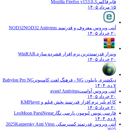
فایرفاکس
Mozilla Firefox v153.0.3
۱۵ مرداد ۱۴۰۵
آنتی ویروس معروف و قدرتمند NOD32
NOD32 Antivirus
۲۰ خرداد ۱۴۰۵
وینرار قدرتمندترین نرم افزار فشرده سازی
WinRAR
۲۰ خرداد ۱۴۰۵
دیکشنری بابیلون NG - فرهنگ لغت کامپیوتر
Babylon Pro NG
۷ دی ۱۴۰۴
آنتی ویروس آواست
avast! Antivirus
۲۰ خرداد ۱۴۰۵
کا ام پلیر نرم افزار قدرتمند پخش فیلم و
KMPlayer
۲۰ خرداد ۱۴۰۵
فارسی نویس لیومون پارسی نگار
LeoMoon ParsiNegar
۸ دی ۱۴۰۴
آنتی ویروس قدرتمند کسپرسکی 2025
Kaspersky Anti Virus
2025