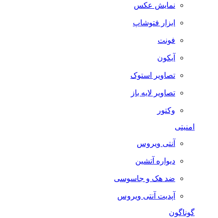
نمایش عکس
ابزار فتوشاپ
فونت
آیکون
تصاویر استوک
تصاویر لایه باز
وکتور
امنیتی
آنتی ویروس
دیواره آتشین
ضد هک و جاسوسی
آپدیت آنتی ویروس
گوناگون