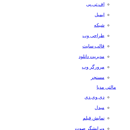
اف.تی.پی
ایمیل
شبکه
طراحی وب
قالب سایت
مدیریت دانلود
مرورگر وب
مسنجر
مالتی مدیا
دی.وی.دی
مبدل
نمایش فیلم
ویرایشگر صوت