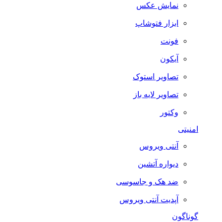
نمایش عکس
ابزار فتوشاپ
فونت
آیکون
تصاویر استوک
تصاویر لایه باز
وکتور
امنیتی
آنتی ویروس
دیواره آتشین
ضد هک و جاسوسی
آپدیت آنتی ویروس
گوناگون