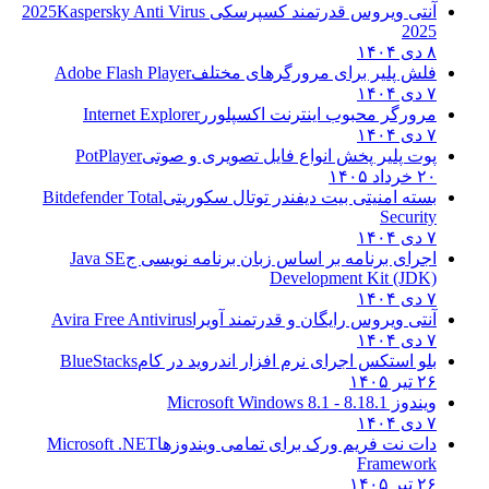
آنتی ویروس قدرتمند کسپرسکی 2025
Kaspersky Anti Virus
2025
۸ دی ۱۴۰۴
فلش پلیر برای مرورگرهای مختلف
Adobe Flash Player
۷ دی ۱۴۰۴
مرورگر محبوب اینترنت اکسپلورر
Internet Explorer
۷ دی ۱۴۰۴
پوت پلیر پخش انواع فایل تصویری و صوتی
PotPlayer
۲۰ خرداد ۱۴۰۵
بسته امنیتی بیت دیفندر توتال سکوریتی
Bitdefender Total
Security
۷ دی ۱۴۰۴
اجرای برنامه بر اساس زبان برنامه نویسی ج
Java SE
Development Kit (JDK)
۷ دی ۱۴۰۴
آنتی ویروس رایگان و قدرتمند آویرا
Avira Free Antivirus
۷ دی ۱۴۰۴
بلو استکس اجرای نرم افزار اندروید در کام
BlueStacks
۲۶ تیر ۱۴۰۵
ویندوز 8.1
8.1 - Microsoft Windows 8.1
۷ دی ۱۴۰۴
دات نت فریم ورک برای تمامی ویندوزها
Microsoft .NET
Framework
۲۶ تیر ۱۴۰۵