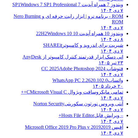
ویندوز 7 همراه آپدیت 7 SP1
Windows 7 SP1 Professional
۷ دی ۱۴۰۴
ROM - برنامه نرو | ابزار رایت حرفه ای و
Nero Burning
ROM
۷ دی ۱۴۰۴
ویندوز 10 همراه آپدیت 10 22H2
Windows 10
۸ دی ۱۴۰۴
شیریت برای اندروید و کامپیوتر
SHAREit
۷ دی ۱۴۰۴
انی دسک ابزار قدرتمند کنترل کامپیوتر از
AnyDesk
۲۳ تیر ۱۴۰۵
فتوشاپ CC 2025
Adobe Photoshop 2024
۷ دی ۱۴۰۴
واتساپ
WhatsApp PC 2.2620.102.0
۲۰ خرداد ۱۴۰۵
تمامی مایکروسافت ویژوال C
Microsoft Visual C++
۷ دی ۱۴۰۴
آنتی ویروس نورتون سکوریتی
Norton Security
۷ دی ۱۴۰۴
– ویرایش فایل
Hosts File Editor+
۷ دی ۱۴۰۴
آفیس 2019
2019 Microsoft Office 2019 Pro Plus v
۷ دی ۱۴۰۴