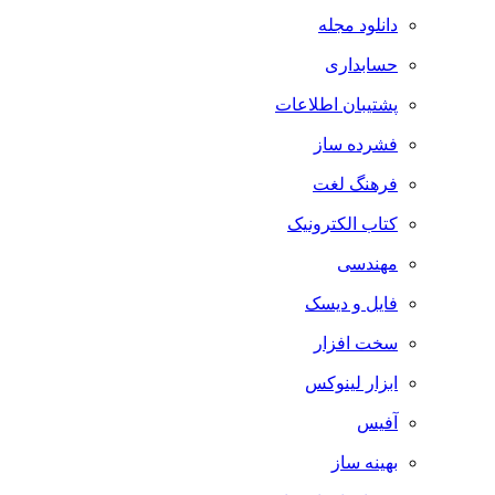
دانلود مجله
حسابداری
پشتیبان اطلاعات
فشرده ساز
فرهنگ لغت
کتاب الکترونیک
مهندسی
فایل و دیسک
سخت افزار
ابزار لینوکس
آفیس
بهینه ساز