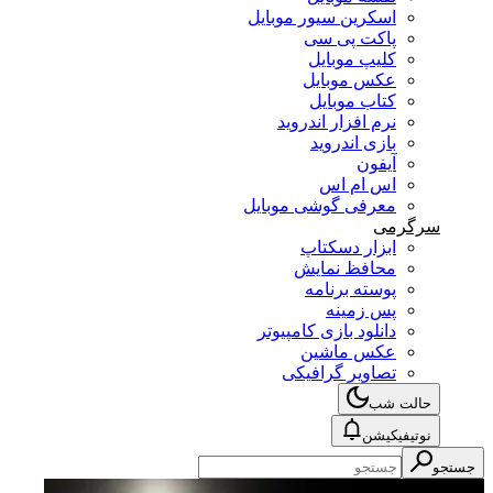
اسکرین سیور موبایل
پاکت پی سی
کلیپ موبایل
عکس موبایل
کتاب موبایل
نرم افزار اندروید
بازی اندروید
آیفون
اس ام اس
معرفی گوشی موبایل
سرگرمی
ابزار دسکتاپ
محافظ نمایش
پوسته برنامه
پس زمینه
دانلود بازی کامپیوتر
عکس ماشین
تصاویر گرافیکی
حالت شب
نوتیفیکیشن
جستجو