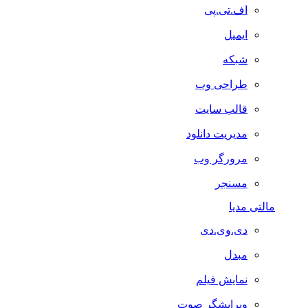
اف.تی.پی
ایمیل
شبکه
طراحی وب
قالب سایت
مدیریت دانلود
مرورگر وب
مسنجر
مالتی مدیا
دی.وی.دی
مبدل
نمایش فیلم
ویرایشگر صوت