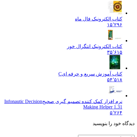
کتاب الکترونیک فال ماه
۱۵٬۲۹۶
کتاب الکترونیک انتگرال خور
۳۵٬۶۱۵
کتاب آموزش سریع و حرفه ای
C
۵۴٬۵۱۸
نرم افزار کمک کننده تصمیم گیری صحیح
Infonautic Decision
Making Helper 1.31
۵٬۲۶۴
دیدگاه خود را بنویسید