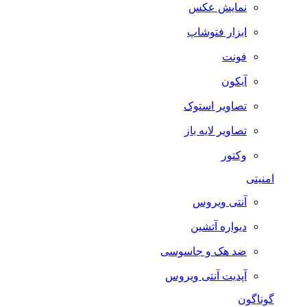
نمایش عکس
ابزار فتوشاپ
فونت
آیکون
تصاویر استوک
تصاویر لایه باز
وکتور
امنیتی
آنتی ویروس
دیواره آتشین
ضد هک و جاسوسی
آپدیت آنتی ویروس
گوناگون