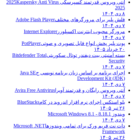
آنتی ویروس قدرتمند کسپرسکی 2025
Kaspersky Anti Virus
2025
۸ دی ۱۴۰۴
فلش پلیر برای مرورگرهای مختلف
Adobe Flash Player
۷ دی ۱۴۰۴
مرورگر محبوب اینترنت اکسپلورر
Internet Explorer
۷ دی ۱۴۰۴
پوت پلیر پخش انواع فایل تصویری و صوتی
PotPlayer
۲۰ خرداد ۱۴۰۵
بسته امنیتی بیت دیفندر توتال سکوریتی
Bitdefender Total
Security
۷ دی ۱۴۰۴
اجرای برنامه بر اساس زبان برنامه نویسی ج
Java SE
Development Kit (JDK)
۷ دی ۱۴۰۴
آنتی ویروس رایگان و قدرتمند آویرا
Avira Free Antivirus
۷ دی ۱۴۰۴
بلو استکس اجرای نرم افزار اندروید در کام
BlueStacks
۲۶ تیر ۱۴۰۵
ویندوز 8.1
8.1 - Microsoft Windows 8.1
۷ دی ۱۴۰۴
دات نت فریم ورک برای تمامی ویندوزها
Microsoft .NET
Framework
۲۶ تیر ۱۴۰۵