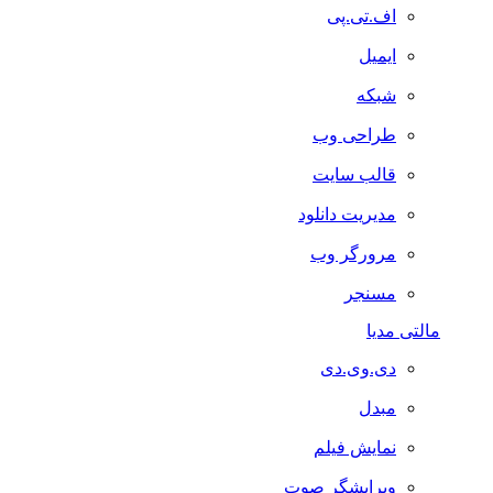
اف.تی.پی
ایمیل
شبکه
طراحی وب
قالب سایت
مدیریت دانلود
مرورگر وب
مسنجر
مالتی مدیا
دی.وی.دی
مبدل
نمایش فیلم
ویرایشگر صوت