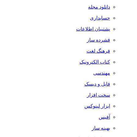
دانلود مجله
حسابداری
پشتیبان اطلاعات
فشرده ساز
فرهنگ لغت
کتاب الکترونیک
مهندسی
فایل و دیسک
سخت افزار
ابزار لینوکس
آفیس
بهینه ساز