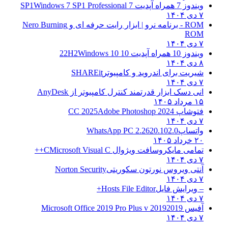
ویندوز 7 همراه آپدیت 7 SP1
Windows 7 SP1 Professional
۷ دی ۱۴۰۴
ROM - برنامه نرو | ابزار رایت حرفه ای و
Nero Burning
ROM
۷ دی ۱۴۰۴
ویندوز 10 همراه آپدیت 10 22H2
Windows 10
۸ دی ۱۴۰۴
شیریت برای اندروید و کامپیوتر
SHAREit
۷ دی ۱۴۰۴
انی دسک ابزار قدرتمند کنترل کامپیوتر از
AnyDesk
۱۵ مرداد ۱۴۰۵
فتوشاپ CC 2025
Adobe Photoshop 2024
۷ دی ۱۴۰۴
واتساپ
WhatsApp PC 2.2620.102.0
۲۰ خرداد ۱۴۰۵
تمامی مایکروسافت ویژوال C
Microsoft Visual C++
۷ دی ۱۴۰۴
آنتی ویروس نورتون سکوریتی
Norton Security
۷ دی ۱۴۰۴
– ویرایش فایل
Hosts File Editor+
۷ دی ۱۴۰۴
آفیس 2019
2019 Microsoft Office 2019 Pro Plus v
۷ دی ۱۴۰۴