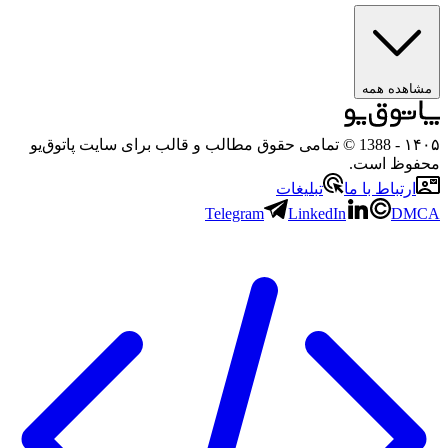
هده همه
۱
- 1388 © تمامی حقوق مطالب و قالب برای سایت پاتوق‌یو
وظ است.
رتباط با ما
تبلیغات
Telegram
LinkedIn
D