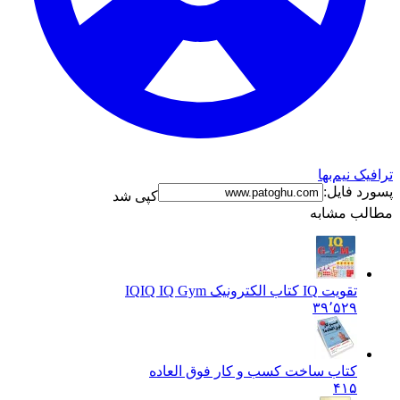
ک نیم‌بها
د فایل:
کپی شد
ب مشابه
تقویت IQ کتاب الکترونیک IQ
IQ IQ Gym
۳۹٬۵۲۹
کتاب ساخت کسب و کار فوق العاده
۴۱۵