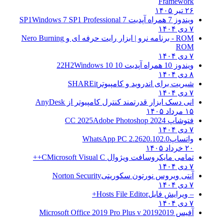
Framework
۲۶ تیر ۱۴۰۵
ویندوز 7 همراه آپدیت 7 SP1
Windows 7 SP1 Professional
۷ دی ۱۴۰۴
ROM - برنامه نرو | ابزار رایت حرفه ای و
Nero Burning
ROM
۷ دی ۱۴۰۴
ویندوز 10 همراه آپدیت 10 22H2
Windows 10
۸ دی ۱۴۰۴
شیریت برای اندروید و کامپیوتر
SHAREit
۷ دی ۱۴۰۴
انی دسک ابزار قدرتمند کنترل کامپیوتر از
AnyDesk
۱۵ مرداد ۱۴۰۵
فتوشاپ CC 2025
Adobe Photoshop 2024
۷ دی ۱۴۰۴
واتساپ
WhatsApp PC 2.2620.102.0
۲۰ خرداد ۱۴۰۵
تمامی مایکروسافت ویژوال C
Microsoft Visual C++
۷ دی ۱۴۰۴
آنتی ویروس نورتون سکوریتی
Norton Security
۷ دی ۱۴۰۴
– ویرایش فایل
Hosts File Editor+
۷ دی ۱۴۰۴
آفیس 2019
2019 Microsoft Office 2019 Pro Plus v