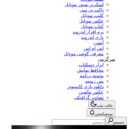
اسکرین سیور موبایل
پاکت پی سی
کلیپ موبایل
عکس موبایل
کتاب موبایل
نرم افزار اندروید
بازی اندروید
آیفون
اس ام اس
معرفی گوشی موبایل
سرگرمی
ابزار دسکتاپ
محافظ نمایش
پوسته برنامه
پس زمینه
دانلود بازی کامپیوتر
عکس ماشین
تصاویر گرافیکی
حالت شب
نوتیفیکیشن
جستجو