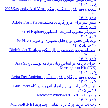
۸ دی ۱۴۰۴
آنتی ویروس قدرتمند کسپرسکی 2025
Kaspersky Anti Virus
2025
۸ دی ۱۴۰۴
فلش پلیر برای مرورگرهای مختلف
Adobe Flash Player
۷ دی ۱۴۰۴
مرورگر محبوب اینترنت اکسپلورر
Internet Explorer
۷ دی ۱۴۰۴
پوت پلیر پخش انواع فایل تصویری و صوتی
PotPlayer
۲۰ خرداد ۱۴۰۵
بسته امنیتی بیت دیفندر توتال سکوریتی
Bitdefender Total
Security
۷ دی ۱۴۰۴
اجرای برنامه بر اساس زبان برنامه نویسی ج
Java SE
Development Kit (JDK)
۷ دی ۱۴۰۴
آنتی ویروس رایگان و قدرتمند آویرا
Avira Free Antivirus
۷ دی ۱۴۰۴
بلو استکس اجرای نرم افزار اندروید در کام
BlueStacks
۲۶ تیر ۱۴۰۵
ویندوز 8.1
8.1 - Microsoft Windows 8.1
۷ دی ۱۴۰۴
دات نت فریم ورک برای تمامی ویندوزها
Microsoft .NET