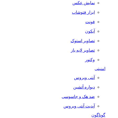
نمایش عکس
ابزار فتوشاپ
فونت
آیکون
تصاویر استوک
تصاویر لایه باز
وکتور
امنیتی
آنتی ویروس
دیواره آتشین
ضد هک و جاسوسی
آپدیت آنتی ویروس
گوناگون