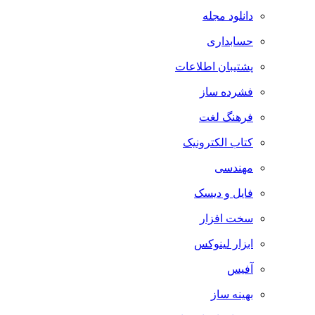
دانلود مجله
حسابداری
پشتیبان اطلاعات
فشرده ساز
فرهنگ لغت
کتاب الکترونیک
مهندسی
فایل و دیسک
سخت افزار
ابزار لینوکس
آفیس
بهینه ساز