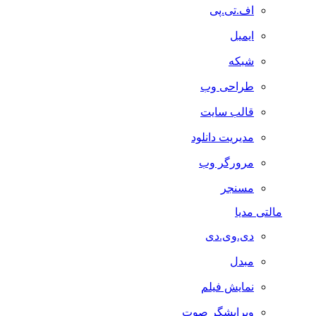
اف.تی.پی
ایمیل
شبکه
طراحی وب
قالب سایت
مدیریت دانلود
مرورگر وب
مسنجر
مالتی مدیا
دی.وی.دی
مبدل
نمایش فیلم
ویرایشگر صوت