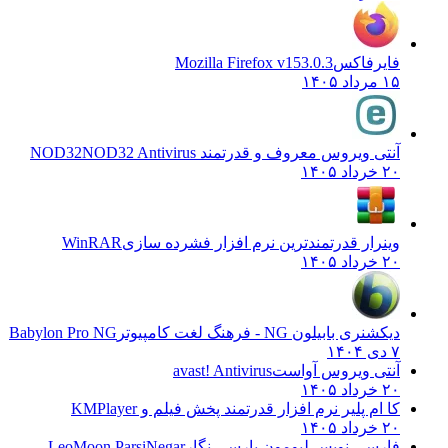
فایرفاکس
Mozilla Firefox v153.0.3
۱۵ مرداد ۱۴۰۵
آنتی ویروس معروف و قدرتمند NOD32
NOD32 Antivirus
۲۰ خرداد ۱۴۰۵
وینرار قدرتمندترین نرم افزار فشرده سازی
WinRAR
۲۰ خرداد ۱۴۰۵
دیکشنری بابیلون NG - فرهنگ لغت کامپیوتر
Babylon Pro NG
۷ دی ۱۴۰۴
آنتی ویروس آواست
avast! Antivirus
۲۰ خرداد ۱۴۰۵
کا ام پلیر نرم افزار قدرتمند پخش فیلم و
KMPlayer
۲۰ خرداد ۱۴۰۵
فارسی نویس لیومون پارسی نگار
LeoMoon ParsiNegar