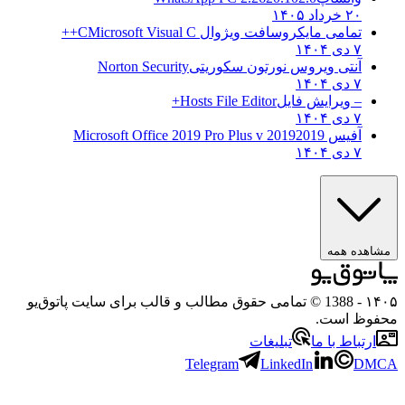
۲۰ خرداد ۱۴۰۵
تمامی مایکروسافت ویژوال C
Microsoft Visual C++
۷ دی ۱۴۰۴
آنتی ویروس نورتون سکوریتی
Norton Security
۷ دی ۱۴۰۴
– ویرایش فایل
Hosts File Editor+
۷ دی ۱۴۰۴
آفیس 2019
2019 Microsoft Office 2019 Pro Plus v
۷ دی ۱۴۰۴
ه همه
- 1388 © تمامی حقوق مطالب و قالب برای سایت پاتوق‌یو
 است.
باط با ما
تبلیغات
Telegram
LinkedIn