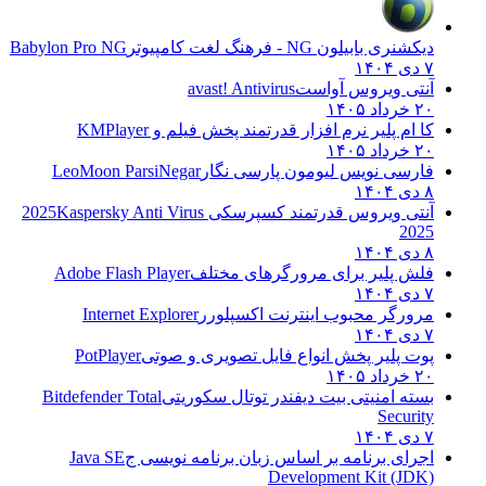
دیکشنری بابیلون NG - فرهنگ لغت کامپیوتر
Babylon Pro NG
۷ دی ۱۴۰۴
آنتی ویروس آواست
avast! Antivirus
۲۰ خرداد ۱۴۰۵
کا ام پلیر نرم افزار قدرتمند پخش فیلم و
KMPlayer
۲۰ خرداد ۱۴۰۵
فارسی نویس لیومون پارسی نگار
LeoMoon ParsiNegar
۸ دی ۱۴۰۴
آنتی ویروس قدرتمند کسپرسکی 2025
Kaspersky Anti Virus
2025
۸ دی ۱۴۰۴
فلش پلیر برای مرورگرهای مختلف
Adobe Flash Player
۷ دی ۱۴۰۴
مرورگر محبوب اینترنت اکسپلورر
Internet Explorer
۷ دی ۱۴۰۴
پوت پلیر پخش انواع فایل تصویری و صوتی
PotPlayer
۲۰ خرداد ۱۴۰۵
بسته امنیتی بیت دیفندر توتال سکوریتی
Bitdefender Total
Security
۷ دی ۱۴۰۴
اجرای برنامه بر اساس زبان برنامه نویسی ج
Java SE
Development Kit (JDK)