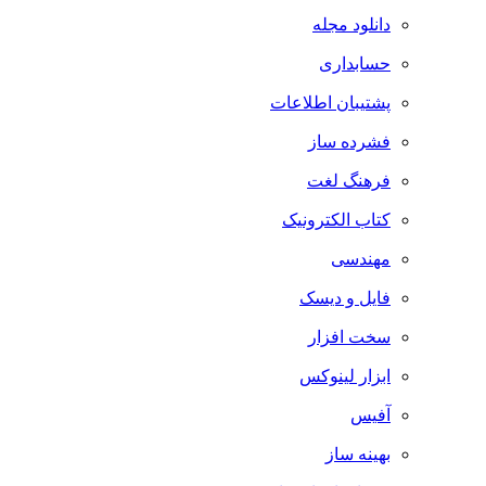
دانلود مجله
حسابداری
پشتیبان اطلاعات
فشرده ساز
فرهنگ لغت
کتاب الکترونیک
مهندسی
فایل و دیسک
سخت افزار
ابزار لینوکس
آفیس
بهینه ساز