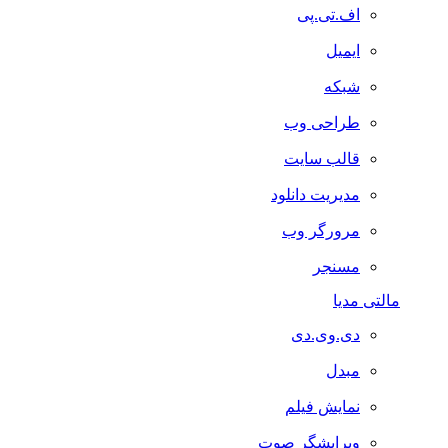
اف.تی.پی
ایمیل
شبکه
طراحی وب
قالب سایت
مدیریت دانلود
مرورگر وب
مسنجر
مالتی مدیا
دی.وی.دی
مبدل
نمایش فیلم
ویرایشگر صوت