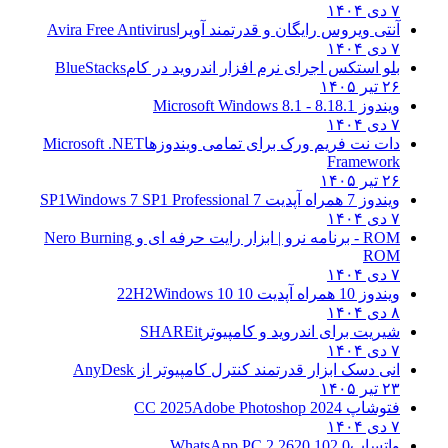
۷ دی ۱۴۰۴
آنتی ویروس رایگان و قدرتمند آویرا
Avira Free Antivirus
۷ دی ۱۴۰۴
بلو استکس اجرای نرم افزار اندروید در کام
BlueStacks
۲۶ تیر ۱۴۰۵
ویندوز 8.1
8.1 - Microsoft Windows 8.1
۷ دی ۱۴۰۴
دات نت فریم ورک برای تمامی ویندوزها
Microsoft .NET
Framework
۲۶ تیر ۱۴۰۵
ویندوز 7 همراه آپدیت 7 SP1
Windows 7 SP1 Professional
۷ دی ۱۴۰۴
ROM - برنامه نرو | ابزار رایت حرفه ای و
Nero Burning
ROM
۷ دی ۱۴۰۴
ویندوز 10 همراه آپدیت 10 22H2
Windows 10
۸ دی ۱۴۰۴
شیریت برای اندروید و کامپیوتر
SHAREit
۷ دی ۱۴۰۴
انی دسک ابزار قدرتمند کنترل کامپیوتر از
AnyDesk
۲۳ تیر ۱۴۰۵
فتوشاپ CC 2025
Adobe Photoshop 2024
۷ دی ۱۴۰۴
واتساپ
WhatsApp PC 2.2620.102.0