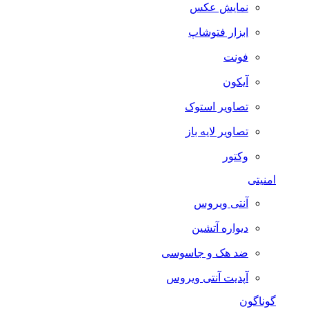
نمایش عکس
ابزار فتوشاپ
فونت
آیکون
تصاویر استوک
تصاویر لایه باز
وکتور
امنیتی
آنتی ویروس
دیواره آتشین
ضد هک و جاسوسی
آپدیت آنتی ویروس
گوناگون