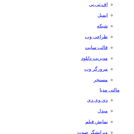
اف.تی.پی
ایمیل
شبکه
طراحی وب
قالب سایت
مدیریت دانلود
مرورگر وب
مسنجر
مالتی مدیا
دی.وی.دی
مبدل
نمایش فیلم
ویرایشگر صوت