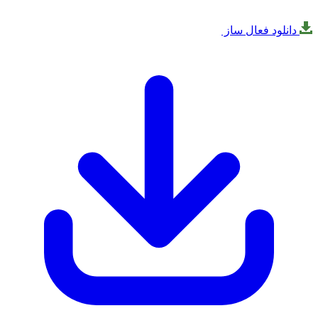
لود فعال ساز