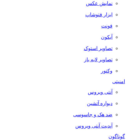
نمایش عکس
ابزار فتوشاپ
فونت
آیکون
تصاویر استوک
تصاویر لایه باز
وکتور
امنیتی
آنتی ویروس
دیواره آتشین
ضد هک و جاسوسی
آپدیت آنتی ویروس
گوناگون