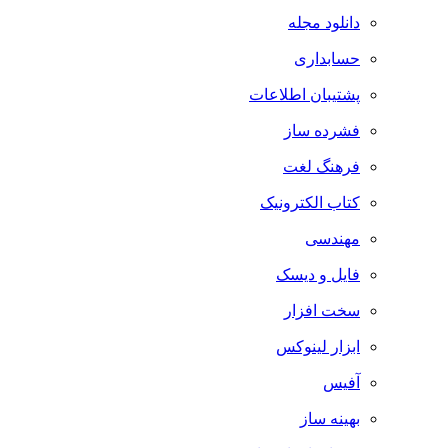
دانلود مجله
حسابداری
پشتیبان اطلاعات
فشرده ساز
فرهنگ لغت
کتاب الکترونیک
مهندسی
فایل و دیسک
سخت افزار
ابزار لینوکس
آفیس
بهینه ساز