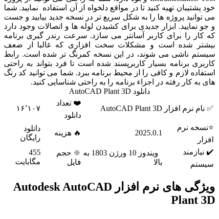
تیبان تهیه کنید تا در مواقع دلخواه از آن استفاده نمایید. شما
نید پروژه ها را به شکل سریع تر در نسخه جدید بیابید و جست
مایید. ابزار جدیدی برای کشیدن لوله ها و اتصالات وجود دارد
ر را برای کاربر آسانتر می سازد. سرعت رندر گیری برنامه
 شده است و مشکلات سخت افزاری که غالبا از ضعف
 ناشی می شوند، در این نسخه کمرنگ تر شده است. رابط
 برنامه بسیار کاربرپسند شده است تا فرد بتواند به راحتی
ه لازم و کافی را از محیط برنامه ببرد. شما می توانید کد رنگ
 کار رفته در اجزاء برنامه را به راحتی شناسایی کنید.
دانلود AutoCAD Plant 3D
❤️ تعداد
نرم افزار
AutoCAD Plant 3D
۱۶٬۱۰۷
دانلود
 نرم
دانلود
2025.0.1
🔥 هزینه
رایگان
زمند
455
و‌یندوز 10 ورژن 1803 به
🔆 حجم
مگابایت
بالا
فایل
م
ویژگی های نرم افزار Autodesk AutoCAD
Plan