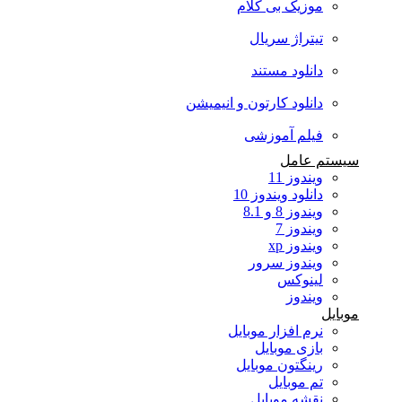
موزیک بی کلام
تیتراژ سریال
دانلود مستند
دانلود کارتون و انیمیشن
فیلم آموزشی
سیستم عامل
ویندوز 11
دانلود ویندوز 10
ویندوز 8 و 8.1
ویندوز 7
ویندوز xp
ویندوز سرور
لینوکس
ویندوز
موبایل
نرم افزار موبایل
بازی موبایل
رینگتون موبایل
تم موبایل
نقشه موبایل