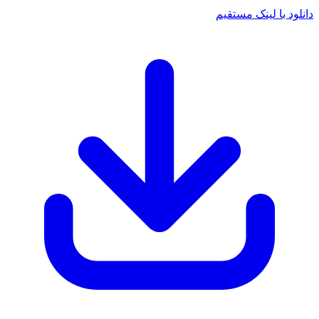
د با لینک مستقیم