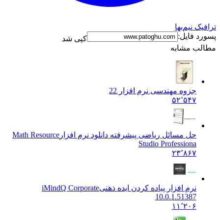
 نیم‌بها
 فایل:
کپی شد
ب مشابه
جزوه مهندسی نرم افزار 2
2
۵۲٬۵۴۷
حل مسائل ریاضی پیشرفته دانلود نرم افزار
Math Resource
Studio Professiona
۲۳٬۸۶۷
نرم افزار پیاده کردن ایده ذهنی
iMindQ Corporate
10.0.1.51387
۱۱٬۲۰۶