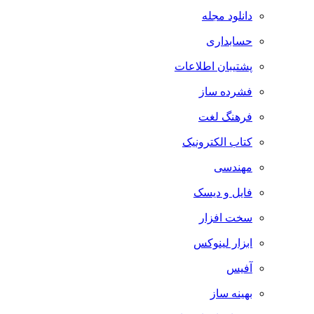
دانلود مجله
حسابداری
پشتیبان اطلاعات
فشرده ساز
فرهنگ لغت
کتاب الکترونیک
مهندسی
فایل و دیسک
سخت افزار
ابزار لینوکس
آفیس
بهینه ساز