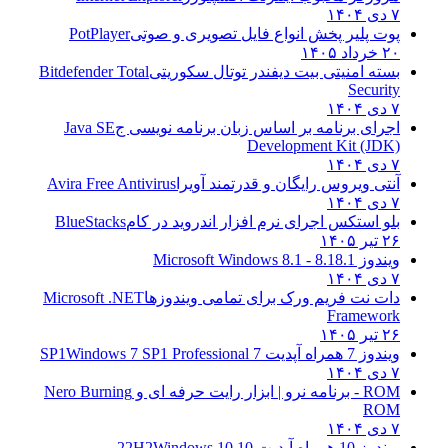
۷ دی ۱۴۰۴
پوت پلیر پخش انواع فایل تصویری و صوتی
PotPlayer
۲۰ خرداد ۱۴۰۵
بسته امنیتی بیت دیفندر توتال سکوریتی
Bitdefender Total
Security
۷ دی ۱۴۰۴
اجرای برنامه بر اساس زبان برنامه نویسی ج
Java SE
Development Kit (JDK)
۷ دی ۱۴۰۴
آنتی ویروس رایگان و قدرتمند آویرا
Avira Free Antivirus
۷ دی ۱۴۰۴
بلو استکس اجرای نرم افزار اندروید در کام
BlueStacks
۲۶ تیر ۱۴۰۵
ویندوز 8.1
8.1 - Microsoft Windows 8.1
۷ دی ۱۴۰۴
دات نت فریم ورک برای تمامی ویندوزها
Microsoft .NET
Framework
۲۶ تیر ۱۴۰۵
ویندوز 7 همراه آپدیت 7 SP1
Windows 7 SP1 Professional
۷ دی ۱۴۰۴
ROM - برنامه نرو | ابزار رایت حرفه ای و
Nero Burning
ROM
۷ دی ۱۴۰۴
ویندوز 10 همراه آپدیت 10 22H2
Windows 10