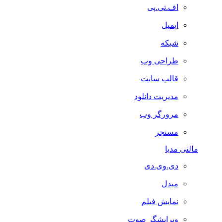
اف.تی.پی
ایمیل
شبکه
طراحی وب
قالب سایت
مدیریت دانلود
مرورگر وب
مسنجر
مالتی مدیا
دی.وی.دی
مبدل
نمایش فیلم
ویرایشگر صوت