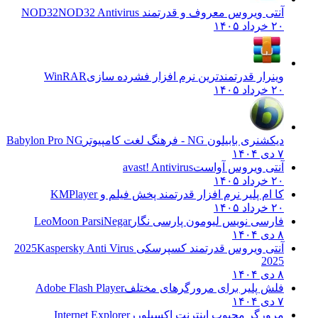
آنتی ویروس معروف و قدرتمند NOD32
NOD32 Antivirus
۲۰ خرداد ۱۴۰۵
وینرار قدرتمندترین نرم افزار فشرده سازی
WinRAR
۲۰ خرداد ۱۴۰۵
دیکشنری بابیلون NG - فرهنگ لغت کامپیوتر
Babylon Pro NG
۷ دی ۱۴۰۴
آنتی ویروس آواست
avast! Antivirus
۲۰ خرداد ۱۴۰۵
کا ام پلیر نرم افزار قدرتمند پخش فیلم و
KMPlayer
۲۰ خرداد ۱۴۰۵
فارسی نویس لیومون پارسی نگار
LeoMoon ParsiNegar
۸ دی ۱۴۰۴
آنتی ویروس قدرتمند کسپرسکی 2025
Kaspersky Anti Virus
2025
۸ دی ۱۴۰۴
فلش پلیر برای مرورگرهای مختلف
Adobe Flash Player
۷ دی ۱۴۰۴
مرورگر محبوب اینترنت اکسپلورر
Internet Explorer