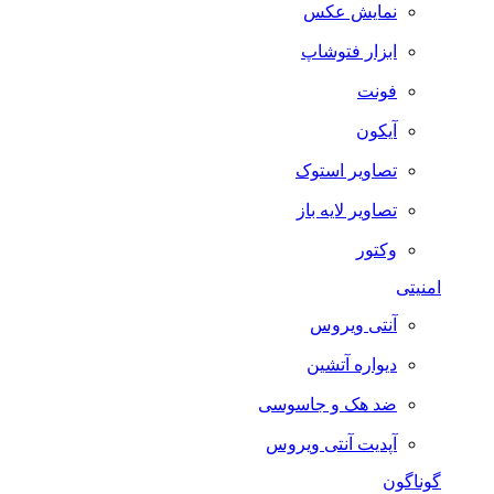
نمایش عکس
ابزار فتوشاپ
فونت
آیکون
تصاویر استوک
تصاویر لایه باز
وکتور
امنیتی
آنتی ویروس
دیواره آتشین
ضد هک و جاسوسی
آپدیت آنتی ویروس
گوناگون