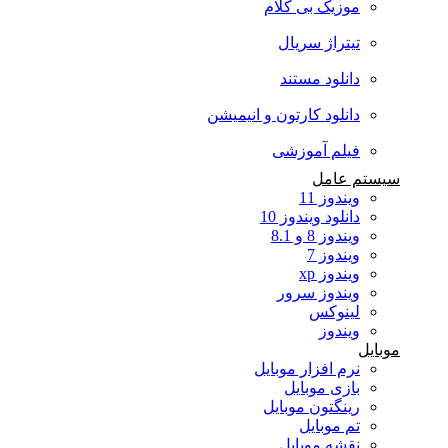
موزیک بی کلام
تیتراژ سریال
دانلود مستند
دانلود کارتون و انیمیشن
فیلم آموزشی
سیستم عامل
ویندوز 11
دانلود ویندوز 10
ویندوز 8 و 8.1
ویندوز 7
ویندوز xp
ویندوز سرور
لینوکس
ویندوز
موبایل
نرم افزار موبایل
بازی موبایل
رینگتون موبایل
تم موبایل
نقشه موبایل