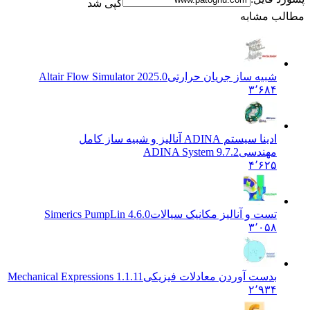
کپی شد
مطالب مشابه
شبیه ساز جریان حرارتی
Altair Flow Simulator 2025.0
۳٬۶۸۴
ادینا سیستم ADINA آنالیز و شبیه ساز کامل
مهندسی
ADINA System 9.7.2
۴٬۶۲۵
تست و آنالیز مکانیک سیالات
Simerics PumpLin 4.6.0
۳٬۰۵۸
بدست آوردن معادلات فیزیکی
Mechanical Expressions 1.1.11
۲٬۹۳۴