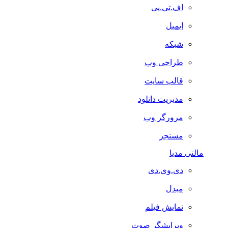
اف.تی.پی
ایمیل
شبکه
طراحی وب
قالب سایت
مدیریت دانلود
مرورگر وب
مسنجر
مالتی مدیا
دی.وی.دی
مبدل
نمایش فیلم
ویرایشگر صوت