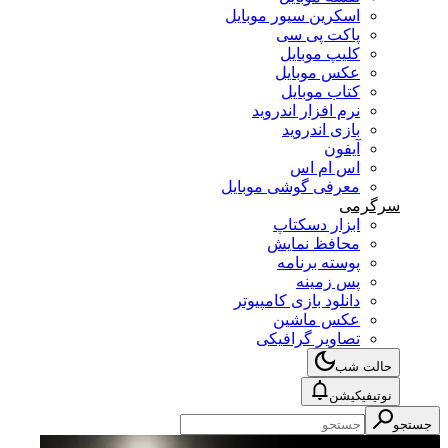
اسکرین سیور موبایل
پاکت پی سی
کلیپ موبایل
عکس موبایل
کتاب موبایل
نرم افزار اندروید
بازی اندروید
آیفون
اس ام اس
معرفی گوشی موبایل
سرگرمی
ابزار دسکتاپ
محافظ نمایش
پوسته برنامه
پس زمینه
دانلود بازی کامپیوتر
عکس ماشین
تصاویر گرافیکی
حالت شب
نوتیفیکیشن
جستجو