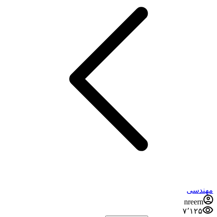
مهندسی
nreern
۷٬۱۲۵