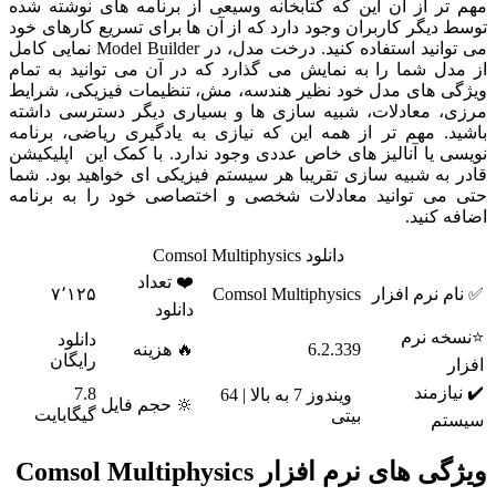
مهم تر از آن این که کتابخانه وسیعی از برنامه های نوشته شده
توسط دیگر کاربران وجود دارد که از آن ها برای تسریع کارهای خود
می توانید استفاده کنید. درخت مدل، در Model Builder نمایی کامل
از مدل شما را به نمایش می گذارد که در آن می توانید به تمام
ویژگی های مدل خود نظیر هندسه، مش، تنظیمات فیزیکی، شرایط
مرزی، معادلات، شبیه سازی ها و بسیاری دیگر دسترسی داشته
باشید. مهم تر از همه این که نیازی به یادگیری ریاضی، برنامه
نویسی یا آنالیز های خاص عددی وجود ندارد. با کمک این اپلیکیشن
قادر به شبیه سازی تقریبا هر سیستم فیزیکی ای خواهید بود. شما
حتی می توانید معادلات شخصی و اختصاصی خود را به برنامه
اضافه کنید.
دانلود Comsol Multiphysics
❤️ تعداد
✅ نام نرم افزار
Comsol Multiphysics
۷٬۱۲۵
دانلود
⭐نسخه نرم
دانلود
6.2.339
🔥 هزینه
رایگان
افزار
✔️ نیازمند
7.8
ویندوز 7 به بالا | 64
🔆 حجم فایل
گیگابایت
بیتی
سیستم
ویژگی های نرم افزار Comsol Multiphysics