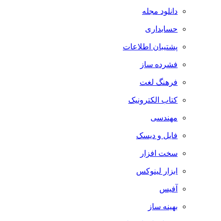
دانلود مجله
حسابداری
پشتیبان اطلاعات
فشرده ساز
فرهنگ لغت
کتاب الکترونیک
مهندسی
فایل و دیسک
سخت افزار
ابزار لینوکس
آفیس
بهینه ساز