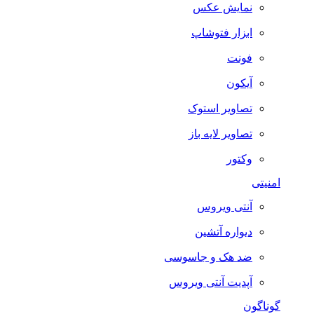
نمایش عکس
ابزار فتوشاپ
فونت
آیکون
تصاویر استوک
تصاویر لایه باز
وکتور
امنیتی
آنتی ویروس
دیواره آتشین
ضد هک و جاسوسی
آپدیت آنتی ویروس
گوناگون