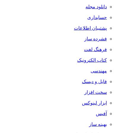
دانلود مجله
حسابداری
پشتیبان اطلاعات
فشرده ساز
فرهنگ لغت
کتاب الکترونیک
مهندسی
فایل و دیسک
سخت افزار
ابزار لینوکس
آفیس
بهینه ساز