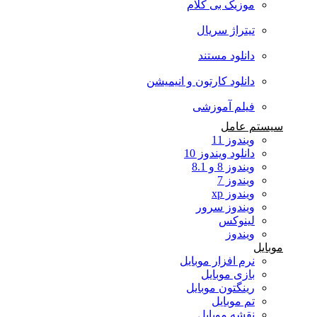
موزیک بی کلام
تیتراژ سریال
دانلود مستند
دانلود کارتون و انیمیشن
فیلم آموزشی
سیستم عامل
ویندوز 11
دانلود ویندوز 10
ویندوز 8 و 8.1
ویندوز 7
ویندوز xp
ویندوز سرور
لینوکس
ویندوز
موبایل
نرم افزار موبایل
بازی موبایل
رینگتون موبایل
تم موبایل
نقشه موبایل