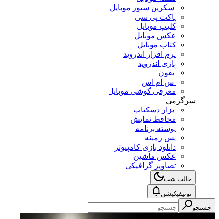
اسکرین سیور موبایل
پاکت پی سی
کلیپ موبایل
عکس موبایل
کتاب موبایل
نرم افزار اندروید
بازی اندروید
آیفون
اس ام اس
معرفی گوشی موبایل
سرگرمی
ابزار دسکتاپ
محافظ نمایش
پوسته برنامه
پس زمینه
دانلود بازی کامپیوتر
عکس ماشین
تصاویر گرافیکی
حالت شب
نوتیفیکیشن
جستجو