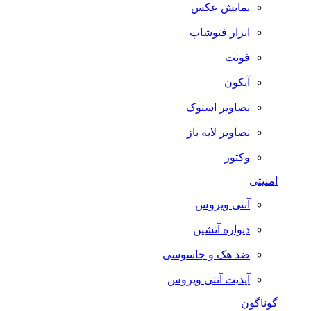
نمایش عکس
ابزار فتوشاپ
فونت
آیکون
تصاویر استوک
تصاویر لایه باز
وکتور
امنیتی
آنتی ویروس
دیواره آتشین
ضد هک و جاسوسی
آپدیت آنتی ویروس
گوناگون