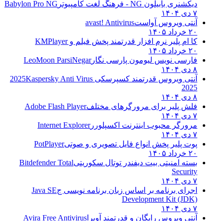
دیکشنری بابیلون NG - فرهنگ لغت کامپیوتر
Babylon Pro NG
۷ دی ۱۴۰۴
آنتی ویروس آواست
avast! Antivirus
۲۰ خرداد ۱۴۰۵
کا ام پلیر نرم افزار قدرتمند پخش فیلم و
KMPlayer
۲۰ خرداد ۱۴۰۵
فارسی نویس لیومون پارسی نگار
LeoMoon ParsiNegar
۸ دی ۱۴۰۴
آنتی ویروس قدرتمند کسپرسکی 2025
Kaspersky Anti Virus
2025
۸ دی ۱۴۰۴
فلش پلیر برای مرورگرهای مختلف
Adobe Flash Player
۷ دی ۱۴۰۴
مرورگر محبوب اینترنت اکسپلورر
Internet Explorer
۷ دی ۱۴۰۴
پوت پلیر پخش انواع فایل تصویری و صوتی
PotPlayer
۲۰ خرداد ۱۴۰۵
بسته امنیتی بیت دیفندر توتال سکوریتی
Bitdefender Total
Security
۷ دی ۱۴۰۴
اجرای برنامه بر اساس زبان برنامه نویسی ج
Java SE
Development Kit (JDK)
۷ دی ۱۴۰۴
آنتی ویروس رایگان و قدرتمند آویرا
Avira Free Antivirus