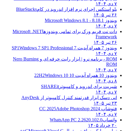
۷ دی ۱۴۰۴
بلو استکس اجرای نرم افزار اندروید در کام
BlueStacks
۲۶ تیر ۱۴۰۵
ویندوز 8.1
8.1 - Microsoft Windows 8.1
۷ دی ۱۴۰۴
دات نت فریم ورک برای تمامی ویندوزها
Microsoft .NET
Framework
۲۶ تیر ۱۴۰۵
ویندوز 7 همراه آپدیت 7 SP1
Windows 7 SP1 Professional
۷ دی ۱۴۰۴
ROM - برنامه نرو | ابزار رایت حرفه ای و
Nero Burning
ROM
۷ دی ۱۴۰۴
ویندوز 10 همراه آپدیت 10 22H2
Windows 10
۸ دی ۱۴۰۴
شیریت برای اندروید و کامپیوتر
SHAREit
۷ دی ۱۴۰۴
انی دسک ابزار قدرتمند کنترل کامپیوتر از
AnyDesk
۲۳ تیر ۱۴۰۵
فتوشاپ CC 2025
Adobe Photoshop 2024
۷ دی ۱۴۰۴
واتساپ
WhatsApp PC 2.2620.102.0
۲۰ خرداد ۱۴۰۵
تمامی مایکروسافت ویژوال C
Microsoft Visual C++