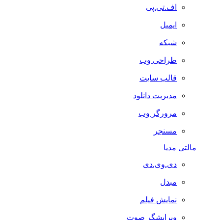
اف.تی.پی
ایمیل
شبکه
طراحی وب
قالب سایت
مدیریت دانلود
مرورگر وب
مسنجر
مالتی مدیا
دی.وی.دی
مبدل
نمایش فیلم
ویرایشگر صوت