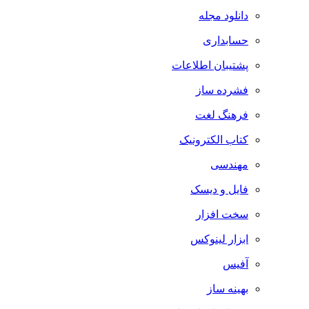
دانلود مجله
حسابداری
پشتیبان اطلاعات
فشرده ساز
فرهنگ لغت
کتاب الکترونیک
مهندسی
فایل و دیسک
سخت افزار
ابزار لینوکس
آفیس
بهینه ساز