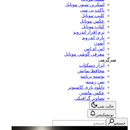
اسکرین سیور موبایل
پاکت پی سی
کلیپ موبایل
عکس موبایل
کتاب موبایل
نرم افزار اندروید
بازی اندروید
آیفون
اس ام اس
معرفی گوشی موبایل
سرگرمی
ابزار دسکتاپ
محافظ نمایش
پوسته برنامه
پس زمینه
دانلود بازی کامپیوتر
عکس ماشین
تصاویر گرافیکی
حالت شب
نوتیفیکیشن
جستجو