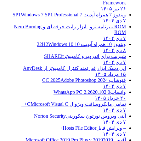
Framework
۲۶ تیر ۱۴۰۵
ویندوز 7 همراه آپدیت 7 SP1
Windows 7 SP1 Professional
۷ دی ۱۴۰۴
ROM - برنامه نرو | ابزار رایت حرفه ای و
Nero Burning
ROM
۷ دی ۱۴۰۴
ویندوز 10 همراه آپدیت 10 22H2
Windows 10
۸ دی ۱۴۰۴
شیریت برای اندروید و کامپیوتر
SHAREit
۷ دی ۱۴۰۴
انی دسک ابزار قدرتمند کنترل کامپیوتر از
AnyDesk
۱۵ مرداد ۱۴۰۵
فتوشاپ CC 2025
Adobe Photoshop 2024
۷ دی ۱۴۰۴
واتساپ
WhatsApp PC 2.2620.102.0
۲۰ خرداد ۱۴۰۵
تمامی مایکروسافت ویژوال C
Microsoft Visual C++
۷ دی ۱۴۰۴
آنتی ویروس نورتون سکوریتی
Norton Security
۷ دی ۱۴۰۴
– ویرایش فایل
Hosts File Editor+
۷ دی ۱۴۰۴
آفیس 2019
2019 Microsoft Office 2019 Pro Plus v