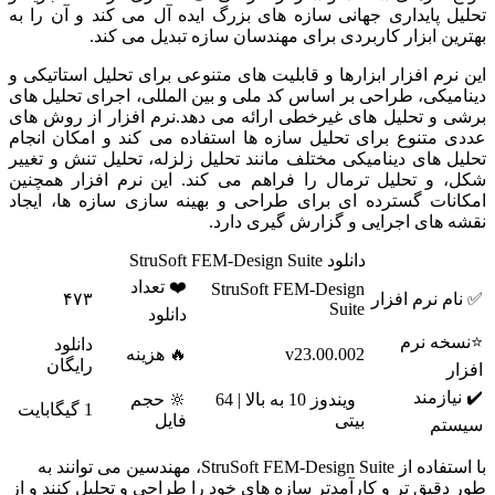
تحلیل پایداری جهانی سازه های بزرگ ایده آل می کند و آن را به
بهترین ابزار کاربردی برای مهندسان سازه تبدیل می کند.
این نرم افزار ابزارها و قابلیت های متنوعی برای تحلیل استاتیکی و
دینامیکی، طراحی بر اساس کد ملی و بین المللی، اجرای تحلیل های
برشی و تحلیل های غیرخطی ارائه می دهد.نرم افزار از روش های
عددی متنوع برای تحلیل سازه ها استفاده می کند و امکان انجام
تحلیل های دینامیکی مختلف مانند تحلیل زلزله، تحلیل تنش و تغییر
شکل، و تحلیل ترمال را فراهم می کند. این نرم افزار همچنین
امکانات گسترده ای برای طراحی و بهینه سازی سازه ها، ایجاد
نقشه های اجرایی و گزارش گیری دارد.
دانلود StruSoft FEM-Design Suite
❤️ تعداد
StruSoft FEM-Design
✅ نام نرم افزار
۴۷۳
Suite
دانلود
⭐نسخه نرم
دانلود
v23.00.002
🔥 هزینه
رایگان
افزار
✔️ نیازمند
ویندوز 10 به بالا | 64
🔆 حجم
1 گیگابایت
بیتی
فایل
سیستم
با استفاده از StruSoft FEM-Design Suite، مهندسین می توانند به
طور دقیق تر و کارآمدتر سازه های خود را طراحی و تحلیل کنند و از