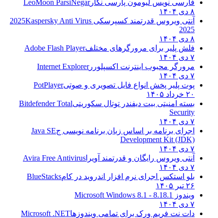
فارسی نویس لیومون پارسی نگار
LeoMoon ParsiNegar
۸ دی ۱۴۰۴
آنتی ویروس قدرتمند کسپرسکی 2025
Kaspersky Anti Virus
2025
۸ دی ۱۴۰۴
فلش پلیر برای مرورگرهای مختلف
Adobe Flash Player
۷ دی ۱۴۰۴
مرورگر محبوب اینترنت اکسپلورر
Internet Explorer
۷ دی ۱۴۰۴
پوت پلیر پخش انواع فایل تصویری و صوتی
PotPlayer
۲۰ خرداد ۱۴۰۵
بسته امنیتی بیت دیفندر توتال سکوریتی
Bitdefender Total
Security
۷ دی ۱۴۰۴
اجرای برنامه بر اساس زبان برنامه نویسی ج
Java SE
Development Kit (JDK)
۷ دی ۱۴۰۴
آنتی ویروس رایگان و قدرتمند آویرا
Avira Free Antivirus
۷ دی ۱۴۰۴
بلو استکس اجرای نرم افزار اندروید در کام
BlueStacks
۲۶ تیر ۱۴۰۵
ویندوز 8.1
8.1 - Microsoft Windows 8.1
۷ دی ۱۴۰۴
دات نت فریم ورک برای تمامی ویندوزها
Microsoft .NET