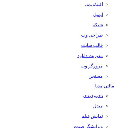
اف.تی.پی
ایمیل
شبکه
طراحی وب
قالب سایت
مدیریت دانلود
مرورگر وب
مسنجر
مالتی مدیا
دی.وی.دی
مبدل
نمایش فیلم
ویرایشگر صوت