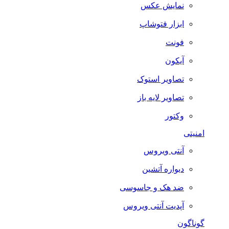
نمایش عکس
ابزار فتوشاپ
فونت
آیکون
تصاویر استوک
تصاویر لایه باز
وکتور
امنیتی
آنتی ویروس
دیواره آتشین
ضد هک و جاسوسی
آپدیت آنتی ویروس
گوناگون