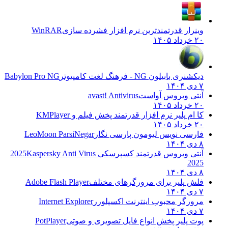
وینرار قدرتمندترین نرم افزار فشرده سازی
WinRAR
۲۰ خرداد ۱۴۰۵
دیکشنری بابیلون NG - فرهنگ لغت کامپیوتر
Babylon Pro NG
۷ دی ۱۴۰۴
آنتی ویروس آواست
avast! Antivirus
۲۰ خرداد ۱۴۰۵
کا ام پلیر نرم افزار قدرتمند پخش فیلم و
KMPlayer
۲۰ خرداد ۱۴۰۵
فارسی نویس لیومون پارسی نگار
LeoMoon ParsiNegar
۸ دی ۱۴۰۴
آنتی ویروس قدرتمند کسپرسکی 2025
Kaspersky Anti Virus
2025
۸ دی ۱۴۰۴
فلش پلیر برای مرورگرهای مختلف
Adobe Flash Player
۷ دی ۱۴۰۴
مرورگر محبوب اینترنت اکسپلورر
Internet Explorer
۷ دی ۱۴۰۴
پوت پلیر پخش انواع فایل تصویری و صوتی
PotPlayer