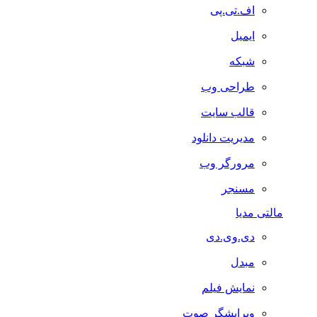
اف.تی.پی
ایمیل
شبکه
طراحی وب
قالب سایت
مدیریت دانلود
مرورگر وب
مسنجر
مالتی مدیا
دی.وی.دی
مبدل
نمایش فیلم
ویرایشگر صوت