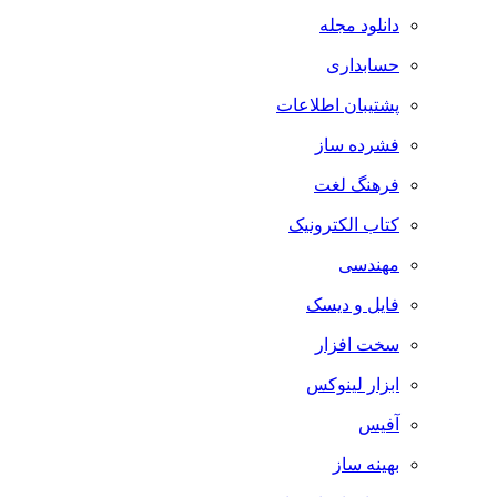
دانلود مجله
حسابداری
پشتیبان اطلاعات
فشرده ساز
فرهنگ لغت
کتاب الکترونیک
مهندسی
فایل و دیسک
سخت افزار
ابزار لینوکس
آفیس
بهینه ساز