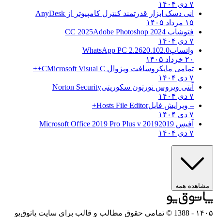
۷ دی ۱۴۰۴
انی دسک ابزار قدرتمند کنترل کامپیوتر از
AnyDesk
۱۵ مرداد ۱۴۰۵
فتوشاپ CC 2025
Adobe Photoshop 2024
۷ دی ۱۴۰۴
واتساپ
WhatsApp PC 2.2620.102.0
۲۰ خرداد ۱۴۰۵
تمامی مایکروسافت ویژوال C
Microsoft Visual C++
۷ دی ۱۴۰۴
آنتی ویروس نورتون سکوریتی
Norton Security
۷ دی ۱۴۰۴
– ویرایش فایل
Hosts File Editor+
۷ دی ۱۴۰۴
آفیس 2019
2019 Microsoft Office 2019 Pro Plus v
۷ دی ۱۴۰۴
هده همه
۱
- 1388 © تمامی حقوق مطالب و قالب برای سایت پاتوق‌یو