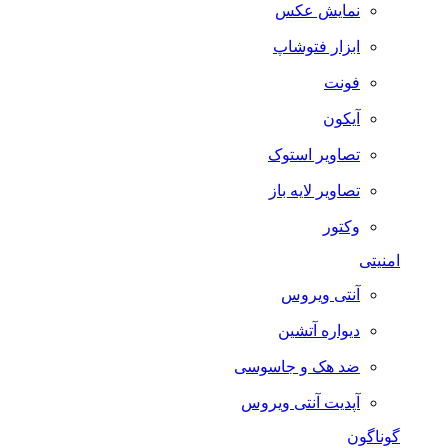
نمایش عکس
ابزار فتوشاپ
فونت
آیکون
تصاویر استوک
تصاویر لایه باز
وکتور
امنیتی
آنتی ویروس
دیواره آتشین
ضد هک و جاسوسی
آپدیت آنتی ویروس
گوناگون