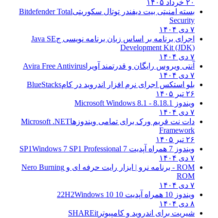
۲۰ خرداد ۱۴۰۵
بسته امنیتی بیت دیفندر توتال سکوریتی
Bitdefender Total
Security
۷ دی ۱۴۰۴
اجرای برنامه بر اساس زبان برنامه نویسی ج
Java SE
Development Kit (JDK)
۷ دی ۱۴۰۴
آنتی ویروس رایگان و قدرتمند آویرا
Avira Free Antivirus
۷ دی ۱۴۰۴
بلو استکس اجرای نرم افزار اندروید در کام
BlueStacks
۲۶ تیر ۱۴۰۵
ویندوز 8.1
8.1 - Microsoft Windows 8.1
۷ دی ۱۴۰۴
دات نت فریم ورک برای تمامی ویندوزها
Microsoft .NET
Framework
۲۶ تیر ۱۴۰۵
ویندوز 7 همراه آپدیت 7 SP1
Windows 7 SP1 Professional
۷ دی ۱۴۰۴
ROM - برنامه نرو | ابزار رایت حرفه ای و
Nero Burning
ROM
۷ دی ۱۴۰۴
ویندوز 10 همراه آپدیت 10 22H2
Windows 10
۸ دی ۱۴۰۴
شیریت برای اندروید و کامپیوتر
SHAREit