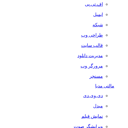
اف.تی.پی
ایمیل
شبکه
طراحی وب
قالب سایت
مدیریت دانلود
مرورگر وب
مسنجر
مالتی مدیا
دی.وی.دی
مبدل
نمایش فیلم
ویرایشگر صوت