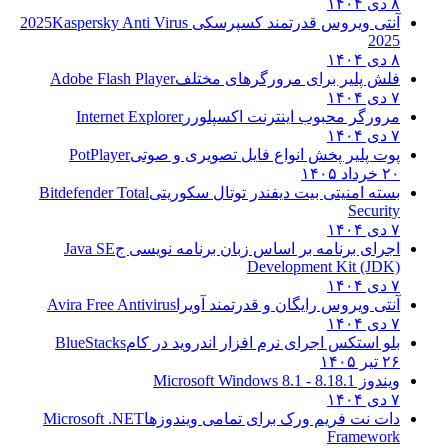
۸ دی ۱۴۰۴
آنتی ویروس قدرتمند کسپرسکی 2025
Kaspersky Anti Virus
2025
۸ دی ۱۴۰۴
فلش پلیر برای مرورگرهای مختلف
Adobe Flash Player
۷ دی ۱۴۰۴
مرورگر محبوب اینترنت اکسپلورر
Internet Explorer
۷ دی ۱۴۰۴
پوت پلیر پخش انواع فایل تصویری و صوتی
PotPlayer
۲۰ خرداد ۱۴۰۵
بسته امنیتی بیت دیفندر توتال سکوریتی
Bitdefender Total
Security
۷ دی ۱۴۰۴
اجرای برنامه بر اساس زبان برنامه نویسی ج
Java SE
Development Kit (JDK)
۷ دی ۱۴۰۴
آنتی ویروس رایگان و قدرتمند آویرا
Avira Free Antivirus
۷ دی ۱۴۰۴
بلو استکس اجرای نرم افزار اندروید در کام
BlueStacks
۲۶ تیر ۱۴۰۵
ویندوز 8.1
8.1 - Microsoft Windows 8.1
۷ دی ۱۴۰۴
دات نت فریم ورک برای تمامی ویندوزها
Microsoft .NET
Framework