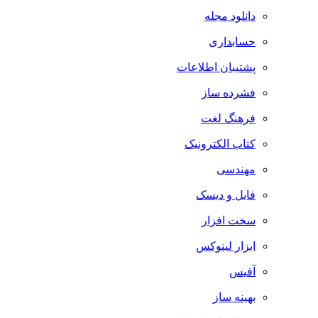
دانلود مجله
حسابداری
پشتیبان اطلاعات
فشرده ساز
فرهنگ لغت
کتاب الکترونیک
مهندسی
فایل و دیسک
سخت افزار
ابزار لینوکس
آفیس
بهینه ساز