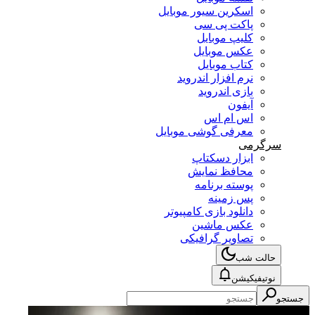
اسکرین سیور موبایل
پاکت پی سی
کلیپ موبایل
عکس موبایل
کتاب موبایل
نرم افزار اندروید
بازی اندروید
آیفون
اس ام اس
معرفی گوشی موبایل
سرگرمی
ابزار دسکتاپ
محافظ نمایش
پوسته برنامه
پس زمینه
دانلود بازی کامپیوتر
عکس ماشین
تصاویر گرافیکی
حالت شب
نوتیفیکیشن
جستجو