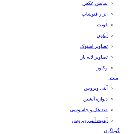
نمایش عکس
ابزار فتوشاپ
فونت
آیکون
تصاویر استوک
تصاویر لایه باز
وکتور
امنیتی
آنتی ویروس
دیواره آتشین
ضد هک و جاسوسی
آپدیت آنتی ویروس
گوناگون