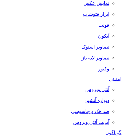
نمایش عکس
ابزار فتوشاپ
فونت
آیکون
تصاویر استوک
تصاویر لایه باز
وکتور
امنیتی
آنتی ویروس
دیواره آتشین
ضد هک و جاسوسی
آپدیت آنتی ویروس
گوناگون