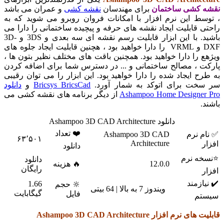
کشی ساختمان
برای مهندسان
نقشه کشی
و عمران می باشد
ط این نرم افزار با امکانات فروان روبرو می شوید که به
قابلیت ایجاد نقشه های حرفه و پیچیده ساختمانی را دارا می
باشید. با این ابزار قابلیت رسم نقشه ای سه بعدی و 3DS و 3D-
DXF و VRML را دارا خواهید بود ، هچنین قابلیت ایجاد جلوه های
را دارا خواهید بود. همچنین باقت های مختلف نظیر بتون ها ،
 ، مصالح ساختمانی و ... در دسترس شما برای اضافه کردن
 ایجاد شده را دارا خواهید بود. این ابزار را می توان رقیبی
ت برای اتوکد به شمار آورد.
Bricsys BricsCad
و
دانلود
Ashampoo Home Designe
از دیگر برنامه های نقشه کشی می
دانلود Ashampoo 3D CAD Architecture
❤️ تعداد
 نرم
Ashampoo 3D CAD
۶۳٬۵۰۱
Architecture
دانلود
 نرم
دانلود
12.0.0
🔥 هزینه
رایگان
زمند
1.66
🔆 حجم
ویندوز 7 به بالا | 64 بیتی
گیگابایت
فایل
م
م افزار Ashampoo 3D CAD Architecture