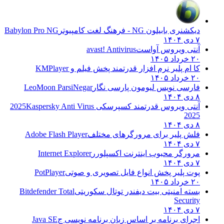
دیکشنری بابیلون NG - فرهنگ لغت کامپیوتر
Babylon Pro NG
۷ دی ۱۴۰۴
آنتی ویروس آواست
avast! Antivirus
۲۰ خرداد ۱۴۰۵
کا ام پلیر نرم افزار قدرتمند پخش فیلم و
KMPlayer
۲۰ خرداد ۱۴۰۵
فارسی نویس لیومون پارسی نگار
LeoMoon ParsiNegar
۸ دی ۱۴۰۴
آنتی ویروس قدرتمند کسپرسکی 2025
Kaspersky Anti Virus
2025
۸ دی ۱۴۰۴
فلش پلیر برای مرورگرهای مختلف
Adobe Flash Player
۷ دی ۱۴۰۴
مرورگر محبوب اینترنت اکسپلورر
Internet Explorer
۷ دی ۱۴۰۴
پوت پلیر پخش انواع فایل تصویری و صوتی
PotPlayer
۲۰ خرداد ۱۴۰۵
بسته امنیتی بیت دیفندر توتال سکوریتی
Bitdefender Total
Security
۷ دی ۱۴۰۴
اجرای برنامه بر اساس زبان برنامه نویسی ج
Java SE