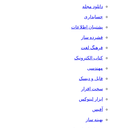
دانلود مجله
حسابداری
پشتیبان اطلاعات
فشرده ساز
فرهنگ لغت
کتاب الکترونیک
مهندسی
فایل و دیسک
سخت افزار
ابزار لینوکس
آفیس
بهینه ساز