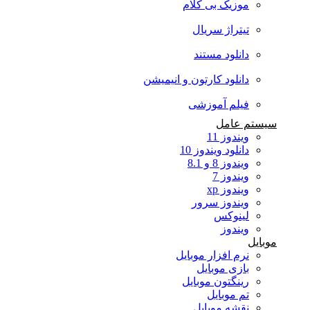
موزیک بی کلام
تیتراژ سریال
دانلود مستند
دانلود کارتون و انیمیشن
فیلم آموزشی
سیستم عامل
ویندوز 11
دانلود ویندوز 10
ویندوز 8 و 8.1
ویندوز 7
ویندوز xp
ویندوز سرور
لینوکس
ویندوز
موبایل
نرم افزار موبایل
بازی موبایل
رینگتون موبایل
تم موبایل
نقشه موبایل