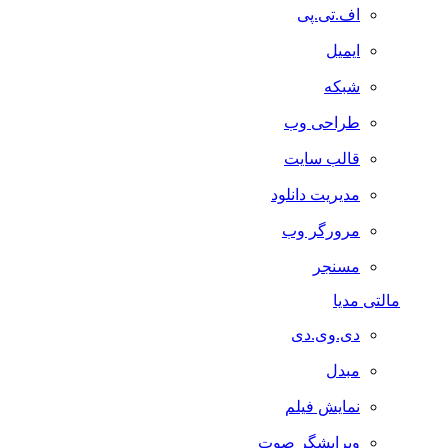
اف.تی.پی
ایمیل
شبکه
طراحی وب
قالب سایت
مدیریت دانلود
مرورگر وب
مسنجر
مالتی مدیا
دی.وی.دی
مبدل
نمایش فیلم
ویرایشگر صوت