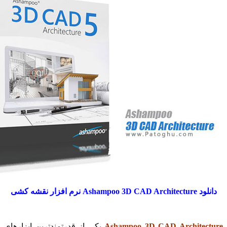
A نرم افزار نقشه کشی
Ashampoo 3D CAD Archite
یکی از قدرتمندترین ابزارهای