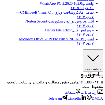
واتساپ
WhatsApp PC 2.2620.102.0
۲۰ خرداد ۱۴۰۵
تمامی مایکروسافت ویژوال C
Microsoft Visual C++
۷ دی ۱۴۰۴
آنتی ویروس نورتون سکوریتی
Norton Security
۷ دی ۱۴۰۴
– ویرایش فایل
Hosts File Editor+
۷ دی ۱۴۰۴
آفیس 2019
2019 Microsoft Office 2019 Pro Plus v
۷ دی ۱۴۰۴
ه همه
- 1388 © تمامی حقوق مطالب و قالب برای سایت پاتوق‌یو
 است.
باط با ما
تبلیغات
Telegram
LinkedIn