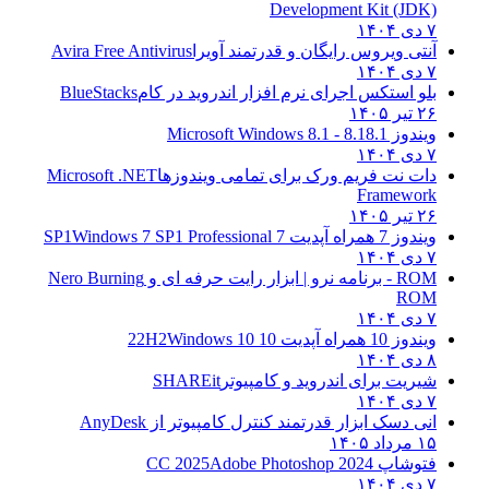
Development Kit (JDK)
۷ دی ۱۴۰۴
آنتی ویروس رایگان و قدرتمند آویرا
Avira Free Antivirus
۷ دی ۱۴۰۴
بلو استکس اجرای نرم افزار اندروید در کام
BlueStacks
۲۶ تیر ۱۴۰۵
ویندوز 8.1
8.1 - Microsoft Windows 8.1
۷ دی ۱۴۰۴
دات نت فریم ورک برای تمامی ویندوزها
Microsoft .NET
Framework
۲۶ تیر ۱۴۰۵
ویندوز 7 همراه آپدیت 7 SP1
Windows 7 SP1 Professional
۷ دی ۱۴۰۴
ROM - برنامه نرو | ابزار رایت حرفه ای و
Nero Burning
ROM
۷ دی ۱۴۰۴
ویندوز 10 همراه آپدیت 10 22H2
Windows 10
۸ دی ۱۴۰۴
شیریت برای اندروید و کامپیوتر
SHAREit
۷ دی ۱۴۰۴
انی دسک ابزار قدرتمند کنترل کامپیوتر از
AnyDesk
۱۵ مرداد ۱۴۰۵
فتوشاپ CC 2025
Adobe Photoshop 2024
۷ دی ۱۴۰۴