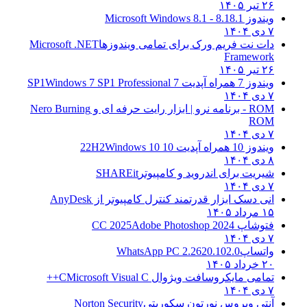
۲۶ تیر ۱۴۰۵
ویندوز 8.1
8.1 - Microsoft Windows 8.1
۷ دی ۱۴۰۴
دات نت فریم ورک برای تمامی ویندوزها
Microsoft .NET
Framework
۲۶ تیر ۱۴۰۵
ویندوز 7 همراه آپدیت 7 SP1
Windows 7 SP1 Professional
۷ دی ۱۴۰۴
ROM - برنامه نرو | ابزار رایت حرفه ای و
Nero Burning
ROM
۷ دی ۱۴۰۴
ویندوز 10 همراه آپدیت 10 22H2
Windows 10
۸ دی ۱۴۰۴
شیریت برای اندروید و کامپیوتر
SHAREit
۷ دی ۱۴۰۴
انی دسک ابزار قدرتمند کنترل کامپیوتر از
AnyDesk
۱۵ مرداد ۱۴۰۵
فتوشاپ CC 2025
Adobe Photoshop 2024
۷ دی ۱۴۰۴
واتساپ
WhatsApp PC 2.2620.102.0
۲۰ خرداد ۱۴۰۵
تمامی مایکروسافت ویژوال C
Microsoft Visual C++
۷ دی ۱۴۰۴
آنتی ویروس نورتون سکوریتی
Norton Security