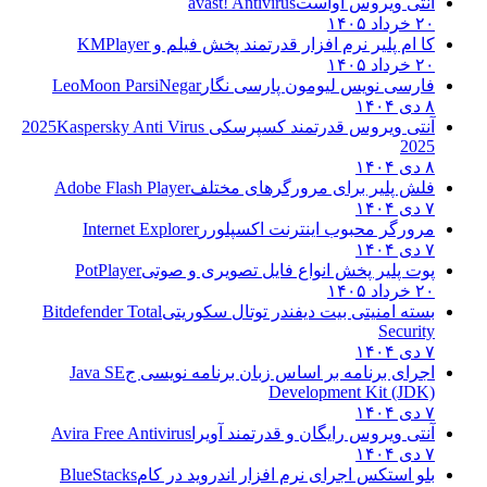
آنتی ویروس آواست
avast! Antivirus
۲۰ خرداد ۱۴۰۵
کا ام پلیر نرم افزار قدرتمند پخش فیلم و
KMPlayer
۲۰ خرداد ۱۴۰۵
فارسی نویس لیومون پارسی نگار
LeoMoon ParsiNegar
۸ دی ۱۴۰۴
آنتی ویروس قدرتمند کسپرسکی 2025
Kaspersky Anti Virus
2025
۸ دی ۱۴۰۴
فلش پلیر برای مرورگرهای مختلف
Adobe Flash Player
۷ دی ۱۴۰۴
مرورگر محبوب اینترنت اکسپلورر
Internet Explorer
۷ دی ۱۴۰۴
پوت پلیر پخش انواع فایل تصویری و صوتی
PotPlayer
۲۰ خرداد ۱۴۰۵
بسته امنیتی بیت دیفندر توتال سکوریتی
Bitdefender Total
Security
۷ دی ۱۴۰۴
اجرای برنامه بر اساس زبان برنامه نویسی ج
Java SE
Development Kit (JDK)
۷ دی ۱۴۰۴
آنتی ویروس رایگان و قدرتمند آویرا
Avira Free Antivirus
۷ دی ۱۴۰۴
بلو استکس اجرای نرم افزار اندروید در کام
BlueStacks