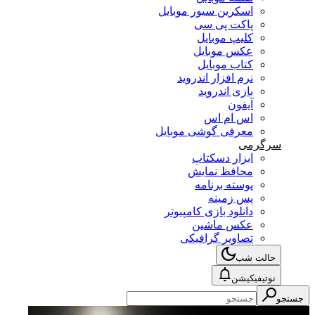
اسکرین سیور موبایل
پاکت پی سی
کلیپ موبایل
عکس موبایل
کتاب موبایل
نرم افزار اندروید
بازی اندروید
آیفون
اس ام اس
معرفی گوشی موبایل
سرگرمی
ابزار دسکتاپ
محافظ نمایش
پوسته برنامه
پس زمینه
دانلود بازی کامپیوتر
عکس ماشین
تصاویر گرافیکی
حالت شب
نوتیفیکیشن
جستجو