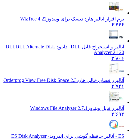
نرم افزار آنالیز هارد دیسک برای ویندوز
WizTree 4.22
۶٬۴۶۶
آنالیز و استخراج فایل DLL | دانلود DLL
DLL Alternate DLL
Analyzer 2.120
۳٬۸۰۶
آنالیزر فضای خالی هارد
Orderprog View Free Disk Space 2.3
۲٬۷۴۱
آنالیزر فایل ویندوز
Windows File Analyzer 2.7.1
۴٬۶۹۴
ES - آنالیز حافظه گوشی برای اندروید
ES Disk Analyzer -