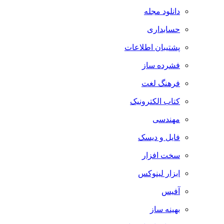
دانلود مجله
حسابداری
پشتیبان اطلاعات
فشرده ساز
فرهنگ لغت
کتاب الکترونیک
مهندسی
فایل و دیسک
سخت افزار
ابزار لینوکس
آفیس
بهینه ساز