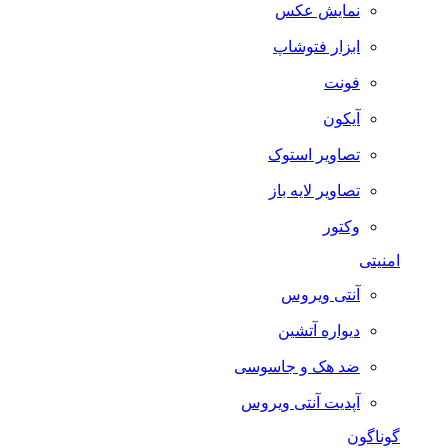
نمایش عکس
ابزار فتوشاپ
فونت
آیکون
تصاویر استوک
تصاویر لایه باز
وکتور
امنیتی
آنتی ویروس
دیواره آتشین
ضد هک و جاسوسی
آپدیت آنتی ویروس
گوناگون