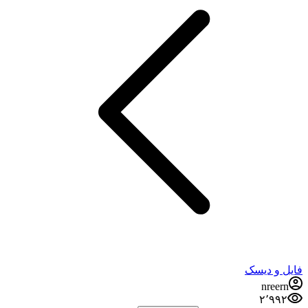
فایل و دیسک
nreern
۲٬۹۹۲