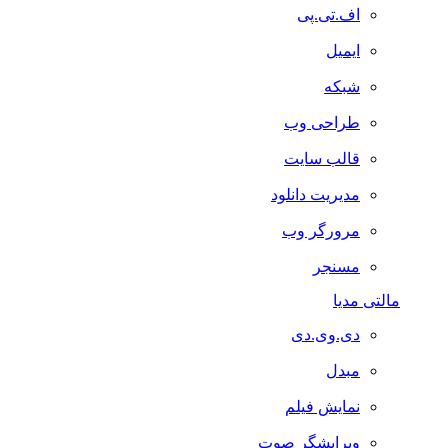
اف.تی.پی
ایمیل
شبکه
طراحی وب
قالب سایت
مدیریت دانلود
مرورگر وب
مسنجر
مالتی مدیا
دی.وی.دی
مبدل
نمایش فیلم
ویرایشگر صوت