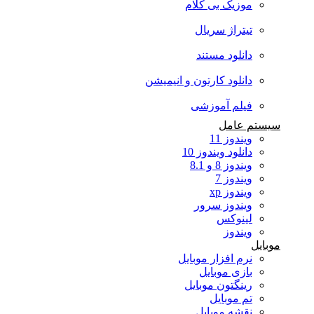
موزیک بی کلام
تیتراژ سریال
دانلود مستند
دانلود کارتون و انیمیشن
فیلم آموزشی
سیستم عامل
ویندوز 11
دانلود ویندوز 10
ویندوز 8 و 8.1
ویندوز 7
ویندوز xp
ویندوز سرور
لینوکس
ویندوز
موبایل
نرم افزار موبایل
بازی موبایل
رینگتون موبایل
تم موبایل
نقشه موبایل