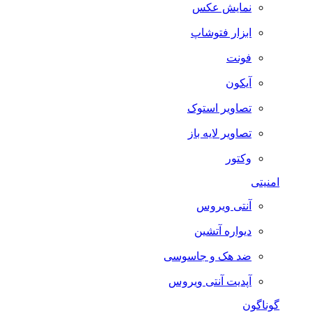
نمایش عکس
ابزار فتوشاپ
فونت
آیکون
تصاویر استوک
تصاویر لایه باز
وکتور
امنیتی
آنتی ویروس
دیواره آتشین
ضد هک و جاسوسی
آپدیت آنتی ویروس
گوناگون