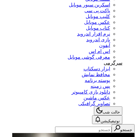
اسکرین سیور موبایل
پاکت پی سی
کلیپ موبایل
عکس موبایل
کتاب موبایل
نرم افزار اندروید
بازی اندروید
آیفون
اس ام اس
معرفی گوشی موبایل
سرگرمی
ابزار دسکتاپ
محافظ نمایش
پوسته برنامه
پس زمینه
دانلود بازی کامپیوتر
عکس ماشین
تصاویر گرافیکی
حالت شب
نوتیفیکیشن
جستجو