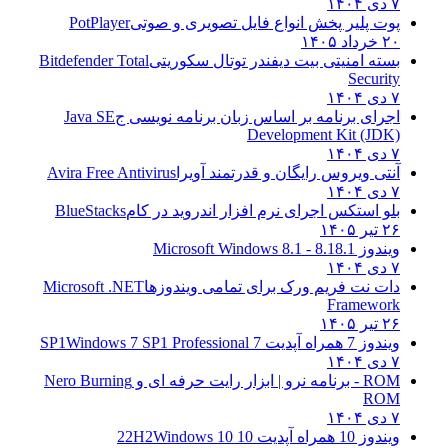
۷ دی ۱۴۰۴
پوت پلیر پخش انواع فایل تصویری و صوتی
PotPlayer
۲۰ خرداد ۱۴۰۵
بسته امنیتی بیت دیفندر توتال سکوریتی
Bitdefender Total
Security
۷ دی ۱۴۰۴
اجرای برنامه بر اساس زبان برنامه نویسی ج
Java SE
Development Kit (JDK)
۷ دی ۱۴۰۴
آنتی ویروس رایگان و قدرتمند آویرا
Avira Free Antivirus
۷ دی ۱۴۰۴
بلو استکس اجرای نرم افزار اندروید در کام
BlueStacks
۲۶ تیر ۱۴۰۵
ویندوز 8.1
8.1 - Microsoft Windows 8.1
۷ دی ۱۴۰۴
دات نت فریم ورک برای تمامی ویندوزها
Microsoft .NET
Framework
۲۶ تیر ۱۴۰۵
ویندوز 7 همراه آپدیت 7 SP1
Windows 7 SP1 Professional
۷ دی ۱۴۰۴
ROM - برنامه نرو | ابزار رایت حرفه ای و
Nero Burning
ROM
۷ دی ۱۴۰۴
ویندوز 10 همراه آپدیت 10 22H2
Windows 10