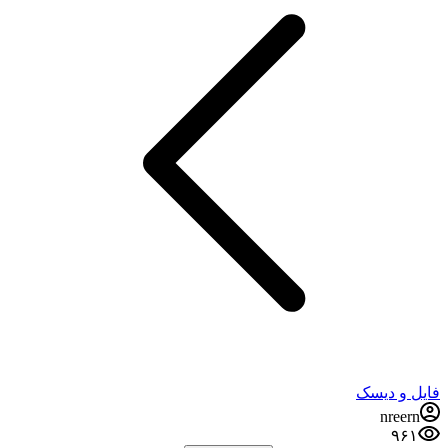
فایل و دیسک
nreern
۹۶۱