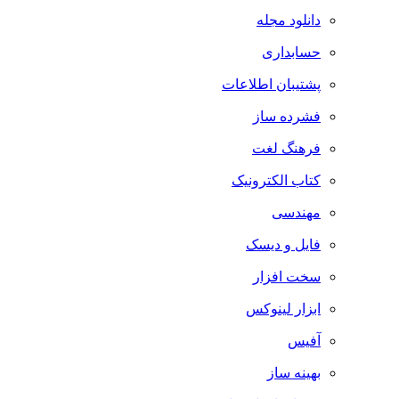
دانلود مجله
حسابداری
پشتیبان اطلاعات
فشرده ساز
فرهنگ لغت
کتاب الکترونیک
مهندسی
فایل و دیسک
سخت افزار
ابزار لینوکس
آفیس
بهینه ساز