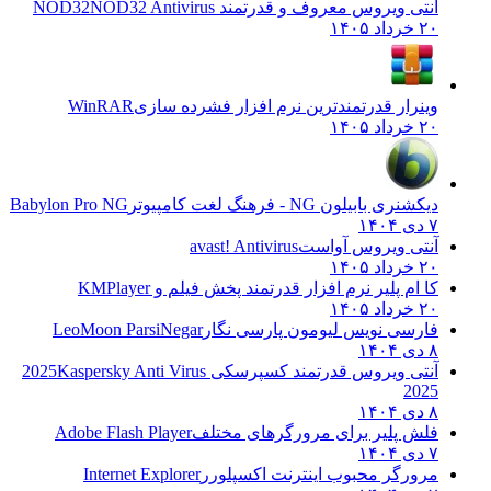
آنتی ویروس معروف و قدرتمند NOD32
NOD32 Antivirus
۲۰ خرداد ۱۴۰۵
وینرار قدرتمندترین نرم افزار فشرده سازی
WinRAR
۲۰ خرداد ۱۴۰۵
دیکشنری بابیلون NG - فرهنگ لغت کامپیوتر
Babylon Pro NG
۷ دی ۱۴۰۴
آنتی ویروس آواست
avast! Antivirus
۲۰ خرداد ۱۴۰۵
کا ام پلیر نرم افزار قدرتمند پخش فیلم و
KMPlayer
۲۰ خرداد ۱۴۰۵
فارسی نویس لیومون پارسی نگار
LeoMoon ParsiNegar
۸ دی ۱۴۰۴
آنتی ویروس قدرتمند کسپرسکی 2025
Kaspersky Anti Virus
2025
۸ دی ۱۴۰۴
فلش پلیر برای مرورگرهای مختلف
Adobe Flash Player
۷ دی ۱۴۰۴
مرورگر محبوب اینترنت اکسپلورر
Internet Explorer