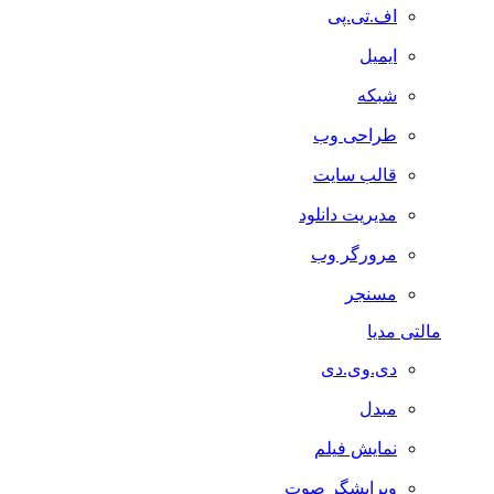
اف.تی.پی
ایمیل
شبکه
طراحی وب
قالب سایت
مدیریت دانلود
مرورگر وب
مسنجر
مالتی مدیا
دی.وی.دی
مبدل
نمایش فیلم
ویرایشگر صوت