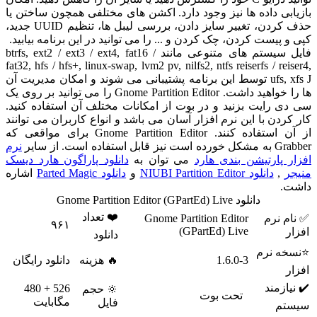
بازیابی داده ها نیز وجود دارد. اکشن های مختلفی همچون ساختن یا
حذف کردن، تغییر سایز دادن، بررسی لیبل ها، تنظیم UUID جدید،
کپی و پیست کردن، چک کردن و ... را می توانید در این برنامه بیابید.
فایل سیستم های متنوعی مانند btrfs, ext2 / ext3 / ext4, fat16 /
fat32, hfs / hfs+, linux-swap, lvm2 pv, nilfs2, ntfs reiserfs / reiser4,
ufs, xfs J توسط این برنامه پشتیبانی می شوند و امکان مدیریت آن
ها را خواهید داشت. Gnome Partition Editor را می توانید بر روی یک
سی دی رایت بزنید و در بوت از امکانات مختلف آن استفاده کنید.
کار کردن با این نرم افزار آسان می باشد و انواع کاربران می توانند
از آن استفاده کنند. Gnome Partition Editor برای مواقعی که
Grabber به مشکل خورده است نیز قابل استفاده است. از سایر
نرم
افزار پارتیشن بندی هارد
می توان به
دانلود پاراگون هارد دیسک
منیجر
,
دانلود NIUBI Partition Editor
و
دانلود Parted Magic
اشاره
داشت.
دانلود Gnome Partition Editor (GPartEd) Live
❤️ تعداد
✅ نام نرم
Gnome Partition Editor
۹۶۱
(GPartEd) Live
افزار
دانلود
⭐نسخه نرم
1.6.0-3
🔥 هزینه
دانلود رایگان
افزار
✔️ نیازمند
526 + 480
🔆 حجم
تحت بوت
مگابایت
فایل
سیستم