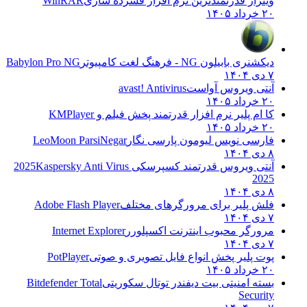
وینرار قدرتمندترین نرم افزار فشرده سازی
WinRAR
۲۰ خرداد ۱۴۰۵
دیکشنری بابیلون NG - فرهنگ لغت کامپیوتر
Babylon Pro NG
۷ دی ۱۴۰۴
آنتی ویروس آواست
avast! Antivirus
۲۰ خرداد ۱۴۰۵
کا ام پلیر نرم افزار قدرتمند پخش فیلم و
KMPlayer
۲۰ خرداد ۱۴۰۵
فارسی نویس لیومون پارسی نگار
LeoMoon ParsiNegar
۸ دی ۱۴۰۴
آنتی ویروس قدرتمند کسپرسکی 2025
Kaspersky Anti Virus
2025
۸ دی ۱۴۰۴
فلش پلیر برای مرورگرهای مختلف
Adobe Flash Player
۷ دی ۱۴۰۴
مرورگر محبوب اینترنت اکسپلورر
Internet Explorer
۷ دی ۱۴۰۴
پوت پلیر پخش انواع فایل تصویری و صوتی
PotPlayer
۲۰ خرداد ۱۴۰۵
بسته امنیتی بیت دیفندر توتال سکوریتی
Bitdefender Total
Security