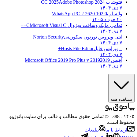
فتوشاپ CC 2025
Adobe Photoshop 2024
۷ دی ۱۴۰۴
واتساپ
WhatsApp PC 2.2620.102.0
۲۰ خرداد ۱۴۰۵
تمامی مایکروسافت ویژوال C
Microsoft Visual C++
۷ دی ۱۴۰۴
آنتی ویروس نورتون سکوریتی
Norton Security
۷ دی ۱۴۰۴
– ویرایش فایل
Hosts File Editor+
۷ دی ۱۴۰۴
آفیس 2019
2019 Microsoft Office 2019 Pro Plus v
۷ دی ۱۴۰۴
هده همه
۱
- 1388 © تمامی حقوق مطالب و قالب برای سایت پاتوق‌یو
وظ است.
رتباط با ما
تبلیغات