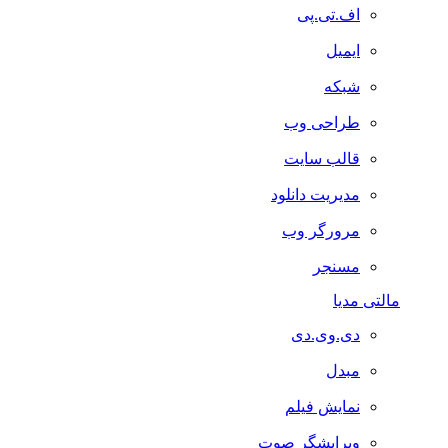
اف.تی.پی
ایمیل
شبکه
طراحی وب
قالب سایت
مدیریت دانلود
مرورگر وب
مسنجر
مالتی مدیا
دی.وی.دی
مبدل
نمایش فیلم
ویرایشگر صوت