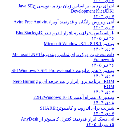
۷ دی ۱۴۰۴
اجرای برنامه بر اساس زبان برنامه نویسی ج
Java SE
Development Kit (JDK)
۷ دی ۱۴۰۴
آنتی ویروس رایگان و قدرتمند آویرا
Avira Free Antivirus
۷ دی ۱۴۰۴
بلو استکس اجرای نرم افزار اندروید در کام
BlueStacks
۲۶ تیر ۱۴۰۵
ویندوز 8.1
8.1 - Microsoft Windows 8.1
۷ دی ۱۴۰۴
دات نت فریم ورک برای تمامی ویندوزها
Microsoft .NET
Framework
۲۶ تیر ۱۴۰۵
ویندوز 7 همراه آپدیت 7 SP1
Windows 7 SP1 Professional
۷ دی ۱۴۰۴
ROM - برنامه نرو | ابزار رایت حرفه ای و
Nero Burning
ROM
۷ دی ۱۴۰۴
ویندوز 10 همراه آپدیت 10 22H2
Windows 10
۸ دی ۱۴۰۴
شیریت برای اندروید و کامپیوتر
SHAREit
۷ دی ۱۴۰۴
انی دسک ابزار قدرتمند کنترل کامپیوتر از
AnyDesk
۱۵ مرداد ۱۴۰۵