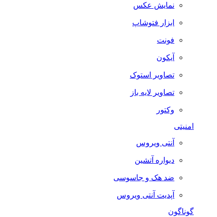
نمایش عکس
ابزار فتوشاپ
فونت
آیکون
تصاویر استوک
تصاویر لایه باز
وکتور
امنیتی
آنتی ویروس
دیواره آتشین
ضد هک و جاسوسی
آپدیت آنتی ویروس
گوناگون