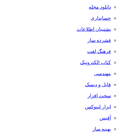
دانلود مجله
حسابداری
پشتیبان اطلاعات
فشرده ساز
فرهنگ لغت
کتاب الکترونیک
مهندسی
فایل و دیسک
سخت افزار
ابزار لینوکس
آفیس
بهینه ساز