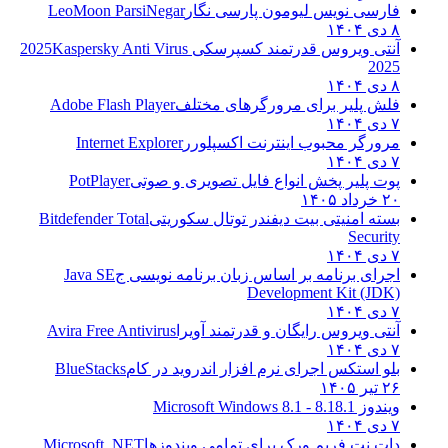
فارسی نویس لیومون پارسی نگار
LeoMoon ParsiNegar
۸ دی ۱۴۰۴
آنتی ویروس قدرتمند کسپرسکی 2025
Kaspersky Anti Virus
2025
۸ دی ۱۴۰۴
فلش پلیر برای مرورگرهای مختلف
Adobe Flash Player
۷ دی ۱۴۰۴
مرورگر محبوب اینترنت اکسپلورر
Internet Explorer
۷ دی ۱۴۰۴
پوت پلیر پخش انواع فایل تصویری و صوتی
PotPlayer
۲۰ خرداد ۱۴۰۵
بسته امنیتی بیت دیفندر توتال سکوریتی
Bitdefender Total
Security
۷ دی ۱۴۰۴
اجرای برنامه بر اساس زبان برنامه نویسی ج
Java SE
Development Kit (JDK)
۷ دی ۱۴۰۴
آنتی ویروس رایگان و قدرتمند آویرا
Avira Free Antivirus
۷ دی ۱۴۰۴
بلو استکس اجرای نرم افزار اندروید در کام
BlueStacks
۲۶ تیر ۱۴۰۵
ویندوز 8.1
8.1 - Microsoft Windows 8.1
۷ دی ۱۴۰۴
دات نت فریم ورک برای تمامی ویندوزها
Microsoft .NET