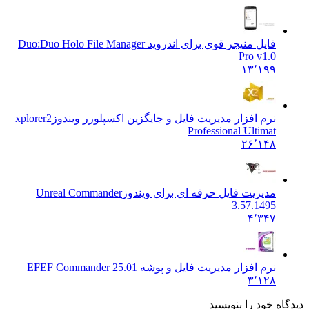
فایل منیجر قوی برای اندروید Duo:
Duo Holo File Manager
Pro v1.0
۱۳٬۱۹۹
نرم افزار مدیریت فایل و جایگزین اکسپلورر ویندوز
xplorer2
Professional Ultimat
۲۶٬۱۴۸
مدیریت فایل حرفه ای برای ویندوز
Unreal Commander
3.57.1495
۴٬۳۴۷
نرم افزار مدیریت فایل و پوشه EF
EF Commander 25.01
۳٬۱۲۸
 خود را بنویسید