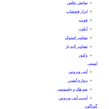
نمایش عکس
ابزار فتوشاپ
فونت
آیکون
تصاویر استوک
تصاویر لایه باز
وکتور
امنیتی
آنتی ویروس
دیواره آتشین
ضد هک و جاسوسی
آپدیت آنتی ویروس
گوناگون