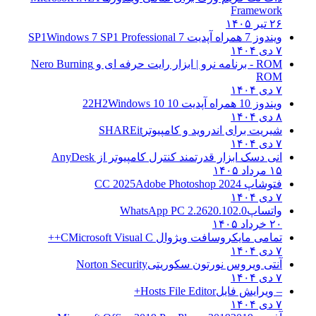
Framework
۲۶ تیر ۱۴۰۵
ویندوز 7 همراه آپدیت 7 SP1
Windows 7 SP1 Professional
۷ دی ۱۴۰۴
ROM - برنامه نرو | ابزار رایت حرفه ای و
Nero Burning
ROM
۷ دی ۱۴۰۴
ویندوز 10 همراه آپدیت 10 22H2
Windows 10
۸ دی ۱۴۰۴
شیریت برای اندروید و کامپیوتر
SHAREit
۷ دی ۱۴۰۴
انی دسک ابزار قدرتمند کنترل کامپیوتر از
AnyDesk
۱۵ مرداد ۱۴۰۵
فتوشاپ CC 2025
Adobe Photoshop 2024
۷ دی ۱۴۰۴
واتساپ
WhatsApp PC 2.2620.102.0
۲۰ خرداد ۱۴۰۵
تمامی مایکروسافت ویژوال C
Microsoft Visual C++
۷ دی ۱۴۰۴
آنتی ویروس نورتون سکوریتی
Norton Security
۷ دی ۱۴۰۴
– ویرایش فایل
Hosts File Editor+
۷ دی ۱۴۰۴