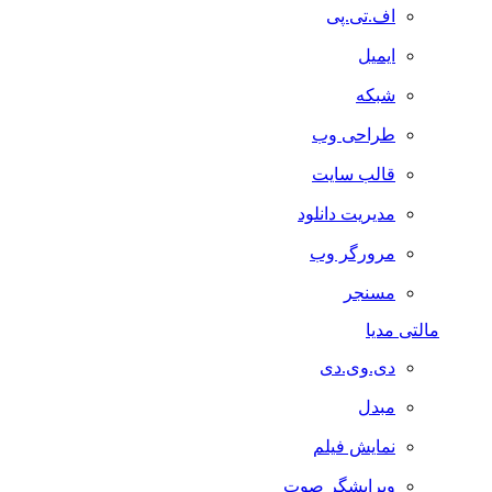
اف.تی.پی
ایمیل
شبکه
طراحی وب
قالب سایت
مدیریت دانلود
مرورگر وب
مسنجر
مالتی مدیا
دی.وی.دی
مبدل
نمایش فیلم
ویرایشگر صوت