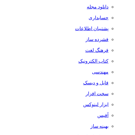
دانلود مجله
حسابداری
پشتیبان اطلاعات
فشرده ساز
فرهنگ لغت
کتاب الکترونیک
مهندسی
فایل و دیسک
سخت افزار
ابزار لینوکس
آفیس
بهینه ساز