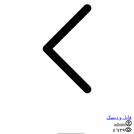
 دیسک
ad
۸٬