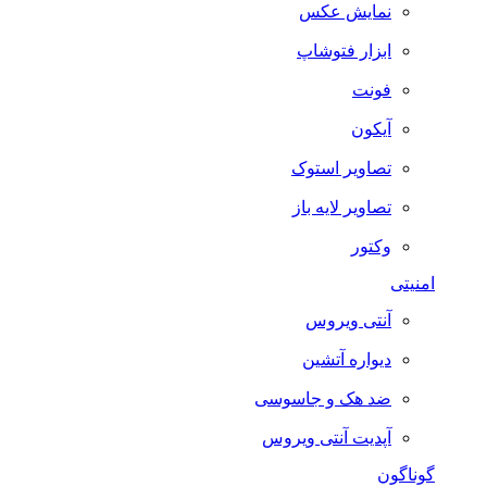
نمایش عکس
ابزار فتوشاپ
فونت
آیکون
تصاویر استوک
تصاویر لایه باز
وکتور
امنیتی
آنتی ویروس
دیواره آتشین
ضد هک و جاسوسی
آپدیت آنتی ویروس
گوناگون