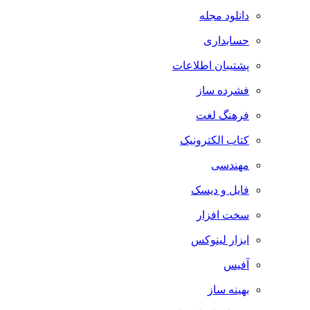
دانلود مجله
حسابداری
پشتیبان اطلاعات
فشرده ساز
فرهنگ لغت
کتاب الکترونیک
مهندسی
فایل و دیسک
سخت افزار
ابزار لینوکس
آفیس
بهینه ساز