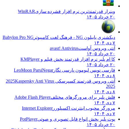
وینرار قدرتمندترین نرم افزار فشرده سازی
WinRAR
۲۰ خرداد ۱۴۰۵
دیکشنری بابیلون NG - فرهنگ لغت کامپیوتر
Babylon Pro NG
۷ دی ۱۴۰۴
آنتی ویروس آواست
avast! Antivirus
۲۰ خرداد ۱۴۰۵
کا ام پلیر نرم افزار قدرتمند پخش فیلم و
KMPlayer
۲۰ خرداد ۱۴۰۵
فارسی نویس لیومون پارسی نگار
LeoMoon ParsiNegar
۸ دی ۱۴۰۴
آنتی ویروس قدرتمند کسپرسکی 2025
Kaspersky Anti Virus
2025
۸ دی ۱۴۰۴
فلش پلیر برای مرورگرهای مختلف
Adobe Flash Player
۷ دی ۱۴۰۴
مرورگر محبوب اینترنت اکسپلورر
Internet Explorer
۷ دی ۱۴۰۴
پوت پلیر پخش انواع فایل تصویری و صوتی
PotPlayer
۲۰ خرداد ۱۴۰۵