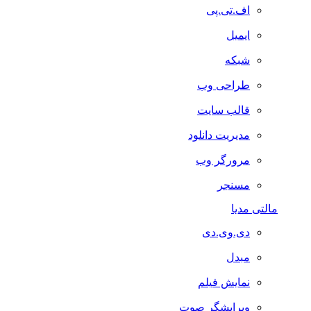
اف.تی.پی
ایمیل
شبکه
طراحی وب
قالب سایت
مدیریت دانلود
مرورگر وب
مسنجر
مالتی مدیا
دی.وی.دی
مبدل
نمایش فیلم
ویرایشگر صوت