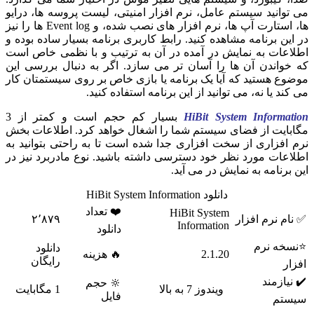
می توانید سیستم عامل، نرم افزار امنیتی، لیست پروسه ها، درایو
ها، استارت آپ ها، نرم افزار های نصب شده، و Event log ها را نیز
در این برنامه مشاهده کنید. رابط کاربری برنامه بسیار ساده بوده و
اطلاعات به نمایش در آمده در آن به ترتیب و با نظمی خاص است
که خواندن آن ها را آسان تر می سازد. اگر به دنبال بررسی این
موضوع هستید که آیا یک برنامه یا بازی خاص بر روی سیستمتان کار
می کند یا نه، می توانید از این برنامه استفاده کنید.
HiBit System Information
بسیار کم حجم است و کمتر از 3
مگابایت از فضای سیستم شما را اشغال خواهد کرد. اطلاعات بخش
نرم افزاری از سخت افزاری جدا شده است تا به راحتی بتوانید به
اطلاعات مورد نظر خود دسترسی داشته باشید. نوع مادربرد نیز در
این برنامه به نمایش در می آید.
دانلود HiBit System Information
❤️ تعداد
HiBit System
✅ نام نرم افزار
۲٬۸۷۹
Information
دانلود
⭐نسخه نرم
دانلود
2.1.20
🔥 هزینه
رایگان
افزار
✔️ نیازمند
🔆 حجم
ویندوز 7 به بالا
1 مگابایت
فایل
سیستم