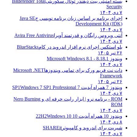
بسته امنیتی بیت دیفندر توتال سکوریتی
Bitdefender Total
Security
۷ دی ۱۴۰۴
اجرای برنامه بر اساس زبان برنامه نویسی ج
Java SE
Development Kit (JDK)
۷ دی ۱۴۰۴
آنتی ویروس رایگان و قدرتمند آویرا
Avira Free Antivirus
۷ دی ۱۴۰۴
بلو استکس اجرای نرم افزار اندروید در کام
BlueStacks
۲۶ تیر ۱۴۰۵
ویندوز 8.1
8.1 - Microsoft Windows 8.1
۷ دی ۱۴۰۴
دات نت فریم ورک برای تمامی ویندوزها
Microsoft .NET
Framework
۲۶ تیر ۱۴۰۵
ویندوز 7 همراه آپدیت 7 SP1
Windows 7 SP1 Professional
۷ دی ۱۴۰۴
ROM - برنامه نرو | ابزار رایت حرفه ای و
Nero Burning
ROM
۷ دی ۱۴۰۴
ویندوز 10 همراه آپدیت 10 22H2
Windows 10
۸ دی ۱۴۰۴
شیریت برای اندروید و کامپیوتر
SHAREit
۷ دی ۱۴۰۴