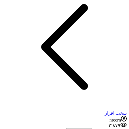
سخت افزار
nreern
۲٬۸۷۹