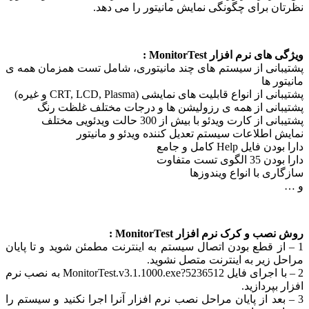
ان برای چگونگی نمایش مانیتور را می دهد.
ی های نرم افزار
MonitorTest
:
بانی از سیستم های چند مانیتوری، شامل تست همزمان همه ی
ور ها
ی از انواع قابلیت های نمایشی (CRT, LCD, Plasma و غیره)
بانی از همه ی رزولیشن ها و درجات مختلف غلظت رنگ
ی از کارت ویدئو با بیش از 300 حالت ویدئویی مختلف
ش اطلاعات سیستم تعدیل کننده ویدئو و مانیتور
 فایل Help کامل و جامع
الگوی تست متفاوت
ری با انواع ویندوزها
ب و کرک نرم افزار MonitorTest :
 از قطع بودن اتصال سیستم به اینترنت مطمئن شوید و تا پایان
ل زیر به اینترنت متصل نشوید.
2 – با اجرای فایل MonitorTest.v3.1.1000.exe?5236512 به نصب نرم
 بپردازید.
 بعد از پایان مراحل نصب نرم افزار آنرا اجرا نکنید و سیستم را