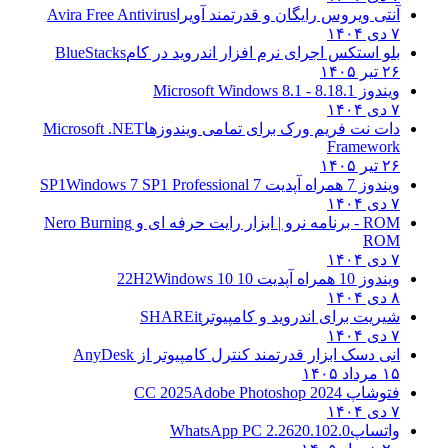
آنتی ویروس رایگان و قدرتمند آویرا
Avira Free Antivirus
۷ دی ۱۴۰۴
بلو استکس اجرای نرم افزار اندروید در کام
BlueStacks
۲۶ تیر ۱۴۰۵
ویندوز 8.1
8.1 - Microsoft Windows 8.1
۷ دی ۱۴۰۴
دات نت فریم ورک برای تمامی ویندوزها
Microsoft .NET
Framework
۲۶ تیر ۱۴۰۵
ویندوز 7 همراه آپدیت 7 SP1
Windows 7 SP1 Professional
۷ دی ۱۴۰۴
ROM - برنامه نرو | ابزار رایت حرفه ای و
Nero Burning
ROM
۷ دی ۱۴۰۴
ویندوز 10 همراه آپدیت 10 22H2
Windows 10
۸ دی ۱۴۰۴
شیریت برای اندروید و کامپیوتر
SHAREit
۷ دی ۱۴۰۴
انی دسک ابزار قدرتمند کنترل کامپیوتر از
AnyDesk
۱۵ مرداد ۱۴۰۵
فتوشاپ CC 2025
Adobe Photoshop 2024
۷ دی ۱۴۰۴
واتساپ
WhatsApp PC 2.2620.102.0