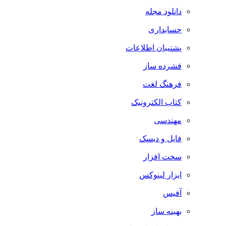
دانلود مجله
حسابداری
پشتیبان اطلاعات
فشرده ساز
فرهنگ لغت
کتاب الکترونیک
مهندسی
فایل و دیسک
سخت افزار
ابزار لینوکس
آفیس
بهینه ساز