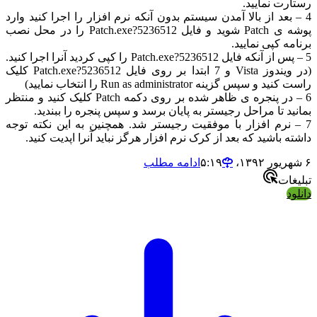
رت نمایید.
 بعد از بالا آمدن سیستم بدون آنکه نرم افزار را اجرا کنید وارد
پوشه ی Patch شوید و فایل Patch.exe?5236512 را در محل نصب
ه کپی نمایید.
5 – پس از آنکه فایل Patch.exe?5236512 را کپی کردید آنرا اجرا کنید.
(در ویندوز Vista و 7 ابتدا بر روی فایل Patch.exe?5236512 کلیک
و سپس گزینه Run as administrator را انتخاب نمایید)
6 – در پنجره ی ظاهر شده بر روی دکمه Patch کلیک کنید و منتظر
د تا مراحل رجیستر به پایان برسد و سپس پنجره را ببندید.
 نرم افزار با موفقیت رجیستر شد. همچنین به این نکته توجه
 باشید که بعد از کرک نرم افزار هرگز نباید آنرا اپدیت کنید.
ادامه مطلب
ات
د