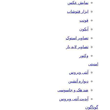
نمایش عکس
ابزار فتوشاپ
فونت
آیکون
تصاویر استوک
تصاویر لایه باز
وکتور
امنیتی
آنتی ویروس
دیواره آتشین
ضد هک و جاسوسی
آپدیت آنتی ویروس
گوناگون