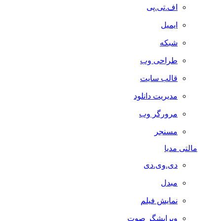
اف.تی.پی
ایمیل
شبکه
طراحی وب
قالب سایت
مدیریت دانلود
مرورگر وب
مسنجر
مالتی مدیا
دی.وی.دی
مبدل
نمایش فیلم
ویرایشگر صوت