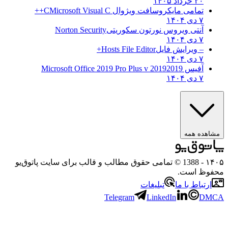
۲۰ خرداد ۱۴۰۵
تمامی مایکروسافت ویژوال C
Microsoft Visual C++
۷ دی ۱۴۰۴
آنتی ویروس نورتون سکوریتی
Norton Security
۷ دی ۱۴۰۴
– ویرایش فایل
Hosts File Editor+
۷ دی ۱۴۰۴
آفیس 2019
2019 Microsoft Office 2019 Pro Plus v
۷ دی ۱۴۰۴
هده همه
۱
- 1388 © تمامی حقوق مطالب و قالب برای سایت پاتوق‌یو
وظ است.
رتباط با ما
تبلیغات
Telegram
LinkedIn
D