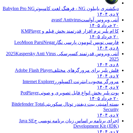
دیکشنری بابیلون NG - فرهنگ لغت کامپیوتر
Babylon Pro NG
۷ دی ۱۴۰۴
آنتی ویروس آواست
avast! Antivirus
۲۰ خرداد ۱۴۰۵
کا ام پلیر نرم افزار قدرتمند پخش فیلم و
KMPlayer
۲۰ خرداد ۱۴۰۵
فارسی نویس لیومون پارسی نگار
LeoMoon ParsiNegar
۸ دی ۱۴۰۴
آنتی ویروس قدرتمند کسپرسکی 2025
Kaspersky Anti Virus
2025
۸ دی ۱۴۰۴
فلش پلیر برای مرورگرهای مختلف
Adobe Flash Player
۷ دی ۱۴۰۴
مرورگر محبوب اینترنت اکسپلورر
Internet Explorer
۷ دی ۱۴۰۴
پوت پلیر پخش انواع فایل تصویری و صوتی
PotPlayer
۲۰ خرداد ۱۴۰۵
بسته امنیتی بیت دیفندر توتال سکوریتی
Bitdefender Total
Security
۷ دی ۱۴۰۴
اجرای برنامه بر اساس زبان برنامه نویسی ج
Java SE
Development Kit (JDK)
۷ دی ۱۴۰۴