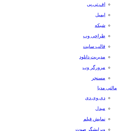
اف.تی.پی
ایمیل
شبکه
طراحی وب
قالب سایت
مدیریت دانلود
مرورگر وب
مسنجر
مالتی مدیا
دی.وی.دی
مبدل
نمایش فیلم
ویرایشگر صوت