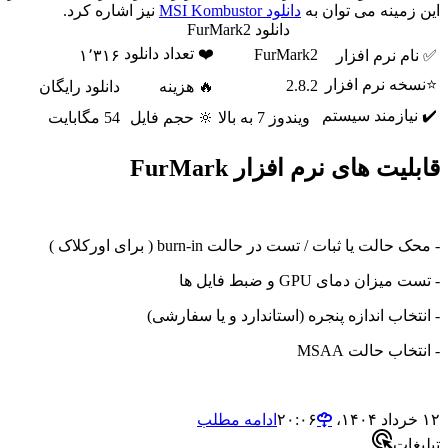
مینه می توان به
دانلود MSI Kombustor
نیز اشاره کرد.
دانلود FurMark2
❤️ تعداد دانلود
FurMark2
 نرم افزار
۱٬۳۱۶
ه نرم افزار
2.8.2
🔥 هزینه
دانلود رایگان
ازمند سیستم
ویندوز 7 به بالا
🔆 حجم فایل
54 مگابایت
ت های نرم افزار FurMark
لت یا ثبات / تست در حالت burn-in ( برای اورکلاک )
ان دمای GPU و ضبط فایل ها
خاب اندازه پنجره (استاندارد و یا سفارشی)
اب حالت MSAA
ادامه مطلب
ات