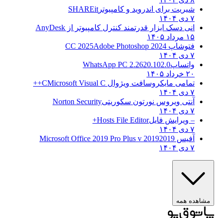
شیریت برای اندروید و کامپیوتر
SHAREit
۷ دی ۱۴۰۴
انی دسک ابزار قدرتمند کنترل کامپیوتر از
AnyDesk
۱۵ مرداد ۱۴۰۵
فتوشاپ CC 2025
Adobe Photoshop 2024
۷ دی ۱۴۰۴
واتساپ
WhatsApp PC 2.2620.102.0
۲۰ خرداد ۱۴۰۵
تمامی مایکروسافت ویژوال C
Microsoft Visual C++
۷ دی ۱۴۰۴
آنتی ویروس نورتون سکوریتی
Norton Security
۷ دی ۱۴۰۴
– ویرایش فایل
Hosts File Editor+
۷ دی ۱۴۰۴
آفیس 2019
2019 Microsoft Office 2019 Pro Plus v
۷ دی ۱۴۰۴
ده همه