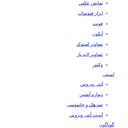
نمایش عکس
ابزار فتوشاپ
فونت
آیکون
تصاویر استوک
تصاویر لایه باز
وکتور
امنیتی
آنتی ویروس
دیواره آتشین
ضد هک و جاسوسی
آپدیت آنتی ویروس
گوناگون