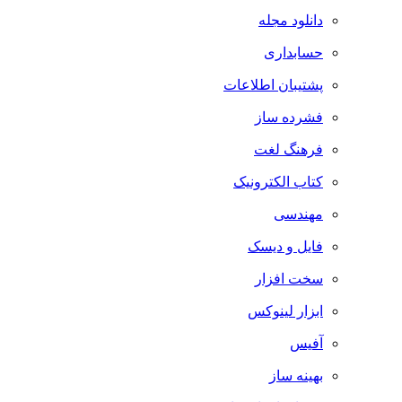
دانلود مجله
حسابداری
پشتیبان اطلاعات
فشرده ساز
فرهنگ لغت
کتاب الکترونیک
مهندسی
فایل و دیسک
سخت افزار
ابزار لینوکس
آفیس
بهینه ساز