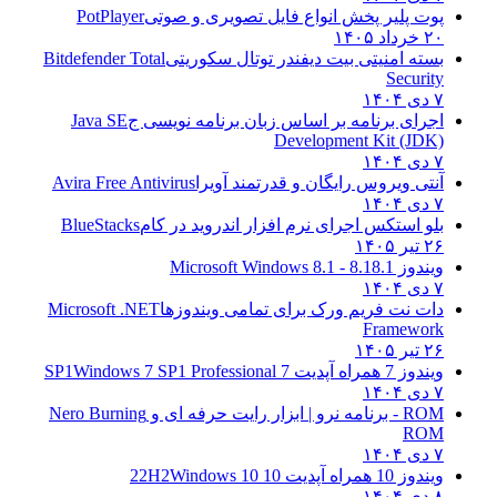
پوت پلیر پخش انواع فایل تصویری و صوتی
PotPlayer
۲۰ خرداد ۱۴۰۵
بسته امنیتی بیت دیفندر توتال سکوریتی
Bitdefender Total
Security
۷ دی ۱۴۰۴
اجرای برنامه بر اساس زبان برنامه نویسی ج
Java SE
Development Kit (JDK)
۷ دی ۱۴۰۴
آنتی ویروس رایگان و قدرتمند آویرا
Avira Free Antivirus
۷ دی ۱۴۰۴
بلو استکس اجرای نرم افزار اندروید در کام
BlueStacks
۲۶ تیر ۱۴۰۵
ویندوز 8.1
8.1 - Microsoft Windows 8.1
۷ دی ۱۴۰۴
دات نت فریم ورک برای تمامی ویندوزها
Microsoft .NET
Framework
۲۶ تیر ۱۴۰۵
ویندوز 7 همراه آپدیت 7 SP1
Windows 7 SP1 Professional
۷ دی ۱۴۰۴
ROM - برنامه نرو | ابزار رایت حرفه ای و
Nero Burning
ROM
۷ دی ۱۴۰۴
ویندوز 10 همراه آپدیت 10 22H2
Windows 10
۸ دی ۱۴۰۴