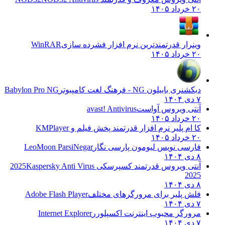
۲۰ خرداد ۱۴۰۵
وینرار قدرتمندترین نرم افزار فشرده سازی
WinRAR
۲۰ خرداد ۱۴۰۵
دیکشنری بابیلون NG - فرهنگ لغت کامپیوتر
Babylon Pro NG
۷ دی ۱۴۰۴
آنتی ویروس آواست
avast! Antivirus
۲۰ خرداد ۱۴۰۵
کا ام پلیر نرم افزار قدرتمند پخش فیلم و
KMPlayer
۲۰ خرداد ۱۴۰۵
فارسی نویس لیومون پارسی نگار
LeoMoon ParsiNegar
۸ دی ۱۴۰۴
آنتی ویروس قدرتمند کسپرسکی 2025
Kaspersky Anti Virus
2025
۸ دی ۱۴۰۴
فلش پلیر برای مرورگرهای مختلف
Adobe Flash Player
۷ دی ۱۴۰۴
مرورگر محبوب اینترنت اکسپلورر
Internet Explorer
۷ دی ۱۴۰۴