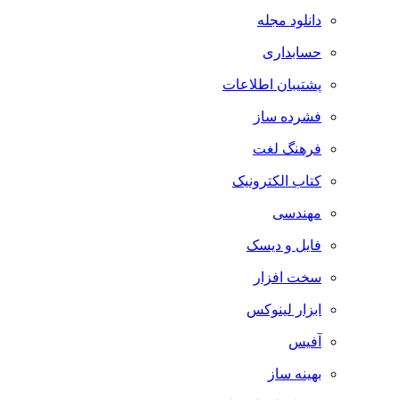
دانلود مجله
حسابداری
پشتیبان اطلاعات
فشرده ساز
فرهنگ لغت
کتاب الکترونیک
مهندسی
فایل و دیسک
سخت افزار
ابزار لینوکس
آفیس
بهینه ساز