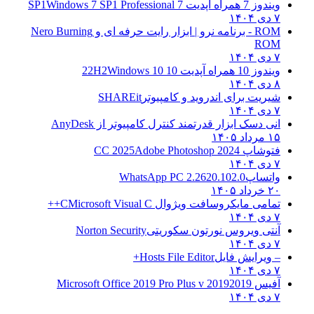
ویندوز 7 همراه آپدیت 7 SP1
Windows 7 SP1 Professional
۷ دی ۱۴۰۴
ROM - برنامه نرو | ابزار رایت حرفه ای و
Nero Burning
ROM
۷ دی ۱۴۰۴
ویندوز 10 همراه آپدیت 10 22H2
Windows 10
۸ دی ۱۴۰۴
شیریت برای اندروید و کامپیوتر
SHAREit
۷ دی ۱۴۰۴
انی دسک ابزار قدرتمند کنترل کامپیوتر از
AnyDesk
۱۵ مرداد ۱۴۰۵
فتوشاپ CC 2025
Adobe Photoshop 2024
۷ دی ۱۴۰۴
واتساپ
WhatsApp PC 2.2620.102.0
۲۰ خرداد ۱۴۰۵
تمامی مایکروسافت ویژوال C
Microsoft Visual C++
۷ دی ۱۴۰۴
آنتی ویروس نورتون سکوریتی
Norton Security
۷ دی ۱۴۰۴
– ویرایش فایل
Hosts File Editor+
۷ دی ۱۴۰۴
آفیس 2019
2019 Microsoft Office 2019 Pro Plus v
۷ دی ۱۴۰۴