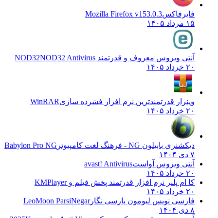
فایرفاکس
Mozilla Firefox v153.0.3
۱۵ مرداد ۱۴۰۵
آنتی ویروس معروف و قدرتمند NOD32
NOD32 Antivirus
۲۰ خرداد ۱۴۰۵
وینرار قدرتمندترین نرم افزار فشرده سازی
WinRAR
۲۰ خرداد ۱۴۰۵
دیکشنری بابیلون NG - فرهنگ لغت کامپیوتر
Babylon Pro NG
۷ دی ۱۴۰۴
آنتی ویروس آواست
avast! Antivirus
۲۰ خرداد ۱۴۰۵
کا ام پلیر نرم افزار قدرتمند پخش فیلم و
KMPlayer
۲۰ خرداد ۱۴۰۵
فارسی نویس لیومون پارسی نگار
LeoMoon ParsiNegar
۸ دی ۱۴۰۴