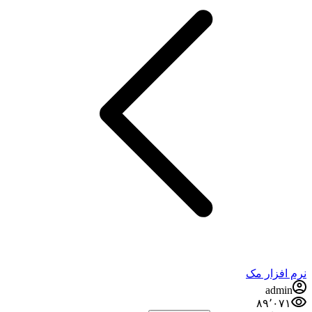
افزار مک
admi
۸۹٬۰۷