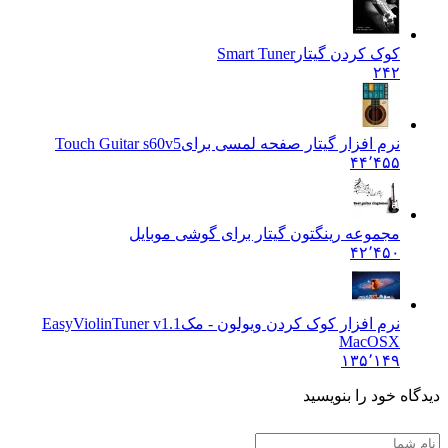
کوک کردن گیتار
Smart Tuner
۲۴۲
نرم افزار گیتار صفحه لمسی برای
Touch Guitar s60v5
۴۴٬۴۵۵
مجموعه رینگتون گیتار برای گوشی موبایل
۴۲٬۴۵۰
نرم افزار کوک کردن ویولون - مک
EasyViolinTuner v1.1
MacOSX
۱۳۵٬۱۴۹
ه خود را بنویسید