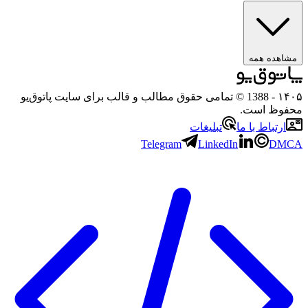
هده همه
۱
- 1388 © تمامی حقوق مطالب و قالب برای سایت پاتوق‌یو
وظ است.
رتباط با ما
تبلیغات
Telegram
LinkedIn
D