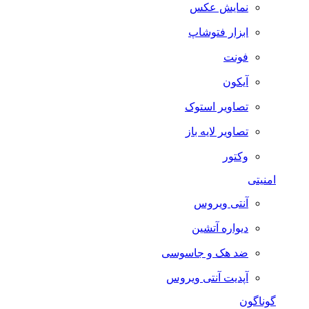
نمایش عکس
ابزار فتوشاپ
فونت
آیکون
تصاویر استوک
تصاویر لایه باز
وکتور
امنیتی
آنتی ویروس
دیواره آتشین
ضد هک و جاسوسی
آپدیت آنتی ویروس
گوناگون