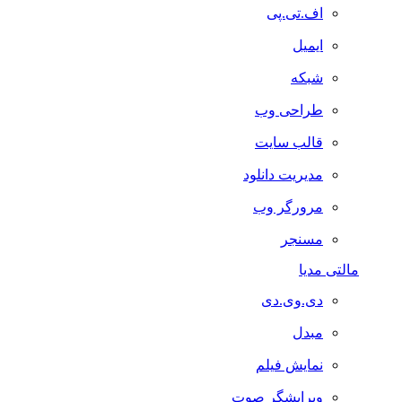
اف.تی.پی
ایمیل
شبکه
طراحی وب
قالب سایت
مدیریت دانلود
مرورگر وب
مسنجر
مالتی مدیا
دی.وی.دی
مبدل
نمایش فیلم
ویرایشگر صوت