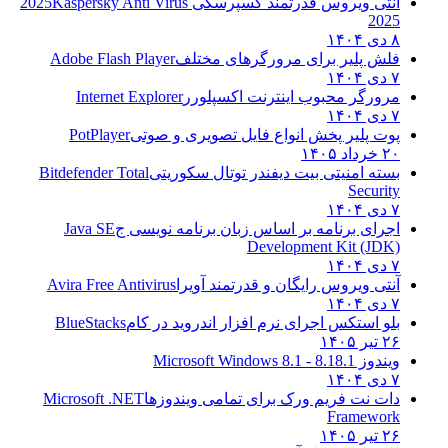
آنتی ویروس قدرتمند کسپرسکی 2025
Kaspersky Anti Virus
2025
۸ دی ۱۴۰۴
فلش پلیر برای مرورگرهای مختلف
Adobe Flash Player
۷ دی ۱۴۰۴
مرورگر محبوب اینترنت اکسپلورر
Internet Explorer
۷ دی ۱۴۰۴
پوت پلیر پخش انواع فایل تصویری و صوتی
PotPlayer
۲۰ خرداد ۱۴۰۵
بسته امنیتی بیت دیفندر توتال سکوریتی
Bitdefender Total
Security
۷ دی ۱۴۰۴
اجرای برنامه بر اساس زبان برنامه نویسی ج
Java SE
Development Kit (JDK)
۷ دی ۱۴۰۴
آنتی ویروس رایگان و قدرتمند آویرا
Avira Free Antivirus
۷ دی ۱۴۰۴
بلو استکس اجرای نرم افزار اندروید در کام
BlueStacks
۲۶ تیر ۱۴۰۵
ویندوز 8.1
8.1 - Microsoft Windows 8.1
۷ دی ۱۴۰۴
دات نت فریم ورک برای تمامی ویندوزها
Microsoft .NET
Framework
۲۶ تیر ۱۴۰۵