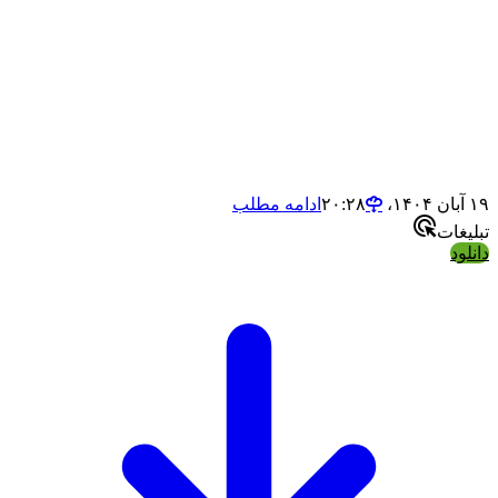
نصب دارید را تیک بزنید.
برای نصب آفیس 2024 :
منوی تنظیمات نصب را روی Microsoft 2016 و در منوی بعدی روی
ProPlus 2024 Volume قرار دهید، سپس نرم افزار هایی که قصد
نصب دارید را تیک بزنید.
- برای فعال سازی رابط جدید کاربری آفیس از فایل های داخل
پوشه Office 2021 New UI Activator استفاده کنید.
۱۹ آبان ۱۴۰۴،‏ ۲۰:۲۸
ادامه مطلب
تبلیغات
دانلود