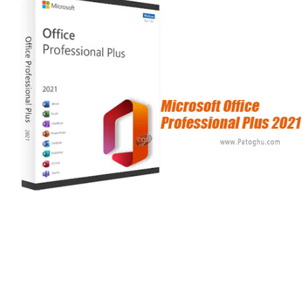
Microsoft Office Professional Plus آفیس 2021
که با نام Office
365 ProPlus نیز شناخته می شود جدیدترین ویژگی های روز دنیا را
در اختیار شما قرار می دهد که شامل همگام سازی اطلاعات با
فضای ابری و رمزگذاری روی اطلاعات می شود. آفیس با هر
بروزرسانی، ظاهر بهتری پیدا کرده است و ویژگی های تازه ای را
می توان در آن پیدا کرد. قرار است در این ورژن از آفیس،
بروزرسانی ها به شکل ماهانه اضافه شود. هوش مصنوعی، ویژگی