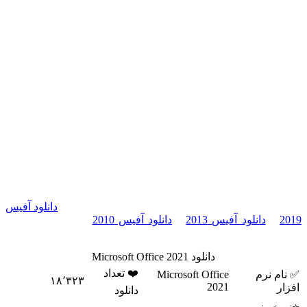
تازه ای است که در کار با اسنادتان به شما کمک می کند. می توانید
فایل های کنفرانسی مثل مورف و زوم را در این نسخه از آفیس تهیه
نمایید. ویژگی های تازه ای برای inking نیز ارائه شده است که شامل
حساسیت نسبت به فشار، و لغزش می شود. این نرم افزار شامل
برنامه های مختلف آفیس، از جمله access, excel, lync, onenote,
outlook, powerpoint, publisher, visio, word, project و ... است.
نصب کردن Microsoft Office Professional Plus به راحتی انجام می
شود. کافیست فایل iso را از حالتن فشرده خارج کنید و سپس فایل
setup.exe را اجرا کنید. علاوه بر این می توانید فایل iso را روی دی
وی دی دلخواه خود رایت بزنید و سپس از دی وی دی برای عملیات
نصب روی سیستم های مختلف استفاده نمایید. توجه داشته باشید
که این نسخه از آفیس با ویندوز های 10 و 11 سازگار می باشد.
Microsoft Office Professional Plus به زبان های مختلف ارائه شده
است. در آفیس 2021 کامنت گذاری به شکل مدرن تری صورت می
گیرد. این ویژگی در پاورپوینت، اکسل و ورد بهبود پیدا کرده است.
می توانید در کنار سایر افراد، اسناد خود را کامل نمایید.
دانلود آفیس
2019
و
دانلود آفیس 2013
و
دانلود آفیس 2010
از سایر محصولات
آفیس می باشند.
دانلود Microsoft Office 2021
❤️ تعداد
✅ نام نرم
Microsoft Office
۱۸٬۳۲۳
2021
افزار
دانلود