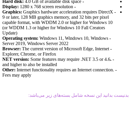
4.0 GB of available disk space
- Hard disk:
1280 x 768 screen resolution
- Display:
Graphics hardware acceleration requires DirectX
- Graphics:
9 or later, 128 MB graphics memory, and 32 bits per pixel
capable format, with WDDM 2.0 or higher for Windows 10
(or WDDM 1.3 or higher for Windows 10 Fall Creators
Update)
Windows 11, Windows 10, Windows
- Operating system:
Server 2019, Windows Server 2022
The current version of Microsoft Edge, Internet
- Browser:
Explorer, Chrome, or Firefox
Some features may require .NET 3.5 or 4.6
- .NET version:
and higher to also be installed
Internet functionality requires an Internet connection.
- Other:
Fees may apply
بدنیست بدانید این نسخه شامل بسته‌های زیر می‌باشد:
Microsoft Office 2021 Professional Plus
Microsoft Access 2021
Microsoft Excel 2021
Microsoft Lync 2021
Microsoft OneNote 2021