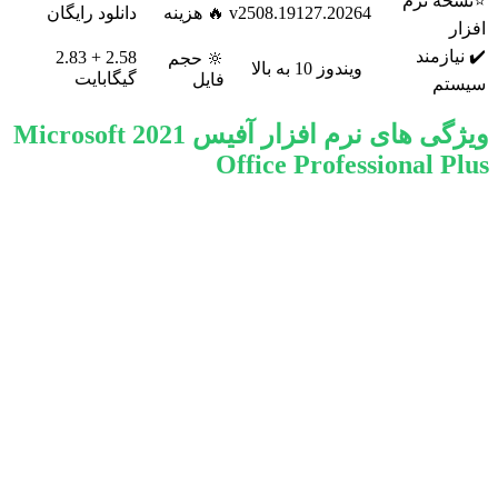
⭐نسخه نرم
v2508.19127.20264
🔥 هزینه
دانلود رایگان
افزار
✔️ نیازمند
2.58 + 2.83
🔆 حجم
ویندوز 10 به بالا
گیگابایت
فایل
سیستم
ویژگی های نرم افزار آفیس 2021
Microsoft
Office Professional Plus
- ظاهر کاربری جدید
- پشتیبانی از آرایه های پویا
- اضافه شدن توابع جدید
- حالت های مشاهده تازه برای اکسل
- اضافه شدن Accessibility ribbon
- اسلایدشوهای ضبط بهبود یافته
- ویژگی های جدید برای ink