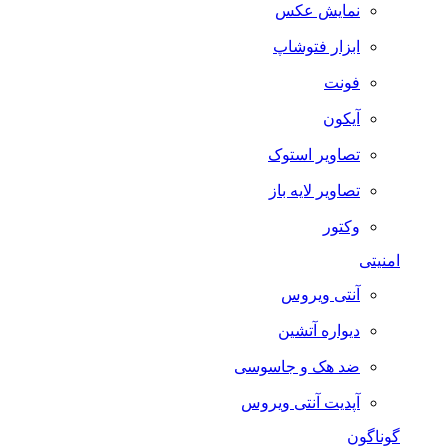
نمایش عکس
ابزار فتوشاپ
فونت
آیکون
تصاویر استوک
تصاویر لایه باز
وکتور
امنیتی
آنتی ویروس
دیواره آتشین
ضد هک و جاسوسی
آپدیت آنتی ویروس
گوناگون