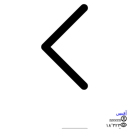
آفیس
nreern
۱۸٬۳۲۳