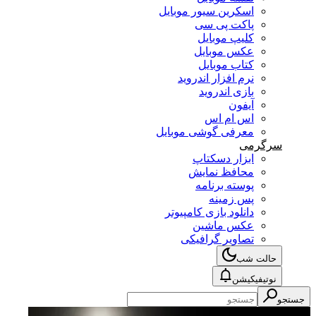
اسکرین سیور موبایل
پاکت پی سی
کلیپ موبایل
عکس موبایل
کتاب موبایل
نرم افزار اندروید
بازی اندروید
آیفون
اس ام اس
معرفی گوشی موبایل
سرگرمی
ابزار دسکتاپ
محافظ نمایش
پوسته برنامه
پس زمینه
دانلود بازی کامپیوتر
عکس ماشین
تصاویر گرافیکی
حالت شب
نوتیفیکیشن
جستجو