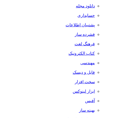
دانلود مجله
حسابداری
پشتیبان اطلاعات
فشرده ساز
فرهنگ لغت
کتاب الکترونیک
مهندسی
فایل و دیسک
سخت افزار
ابزار لینوکس
آفیس
بهینه ساز