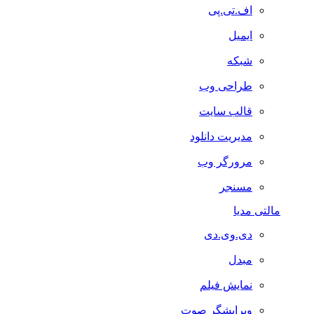
اف.تی.پی
ایمیل
شبکه
طراحی وب
قالب سایت
مدیریت دانلود
مرورگر وب
مسنجر
مالتی مدیا
دی.وی.دی
مبدل
نمایش فیلم
ویرایشگر صوت