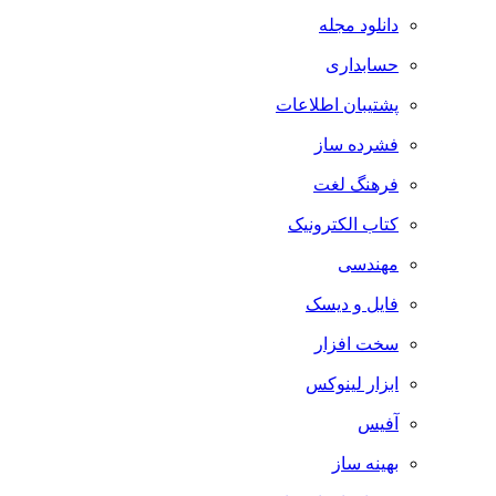
دانلود مجله
حسابداری
پشتیبان اطلاعات
فشرده ساز
فرهنگ لغت
کتاب الکترونیک
مهندسی
فایل و دیسک
سخت افزار
ابزار لینوکس
آفیس
بهینه ساز