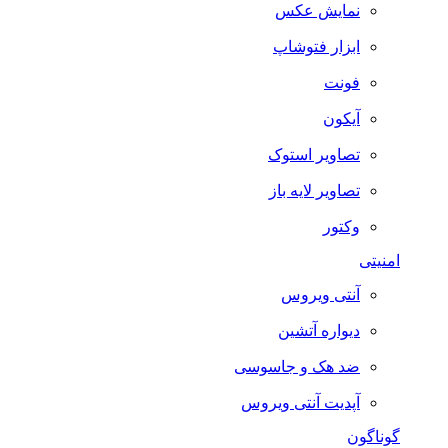
نمایش عکس
ابزار فتوشاپ
فونت
آیکون
تصاویر استوک
تصاویر لایه باز
وکتور
امنیتی
آنتی ویروس
دیواره آتشین
ضد هک و جاسوسی
آپدیت آنتی ویروس
گوناگون