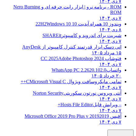
۷ دی ۱۴۰۴
ROM - برنامه نرو | ابزار رایت حرفه ای و
Nero Burning
ROM
۷ دی ۱۴۰۴
ویندوز 10 همراه آپدیت 10 22H2
Windows 10
۸ دی ۱۴۰۴
شیریت برای اندروید و کامپیوتر
SHAREit
۷ دی ۱۴۰۴
انی دسک ابزار قدرتمند کنترل کامپیوتر از
AnyDesk
۱۵ مرداد ۱۴۰۵
فتوشاپ CC 2025
Adobe Photoshop 2024
۷ دی ۱۴۰۴
واتساپ
WhatsApp PC 2.2620.102.0
۲۰ خرداد ۱۴۰۵
تمامی مایکروسافت ویژوال C
Microsoft Visual C++
۷ دی ۱۴۰۴
آنتی ویروس نورتون سکوریتی
Norton Security
۷ دی ۱۴۰۴
– ویرایش فایل
Hosts File Editor+
۷ دی ۱۴۰۴
آفیس 2019
2019 Microsoft Office 2019 Pro Plus v
۷ دی ۱۴۰۴