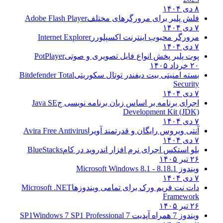
۸ دی ۱۴۰۴
فلش پلیر برای مرورگرهای مختلف
Adobe Flash Player
۷ دی ۱۴۰۴
مرورگر محبوب اینترنت اکسپلورر
Internet Explorer
۷ دی ۱۴۰۴
پوت پلیر پخش انواع فایل تصویری و صوتی
PotPlayer
۲۰ خرداد ۱۴۰۵
بسته امنیتی بیت دیفندر توتال سکوریتی
Bitdefender Total
Security
۷ دی ۱۴۰۴
اجرای برنامه بر اساس زبان برنامه نویسی ج
Java SE
Development Kit (JDK)
۷ دی ۱۴۰۴
آنتی ویروس رایگان و قدرتمند آویرا
Avira Free Antivirus
۷ دی ۱۴۰۴
بلو استکس اجرای نرم افزار اندروید در کام
BlueStacks
۲۶ تیر ۱۴۰۵
ویندوز 8.1
8.1 - Microsoft Windows 8.1
۷ دی ۱۴۰۴
دات نت فریم ورک برای تمامی ویندوزها
Microsoft .NET
Framework
۲۶ تیر ۱۴۰۵
ویندوز 7 همراه آپدیت 7 SP1
Windows 7 SP1 Professional