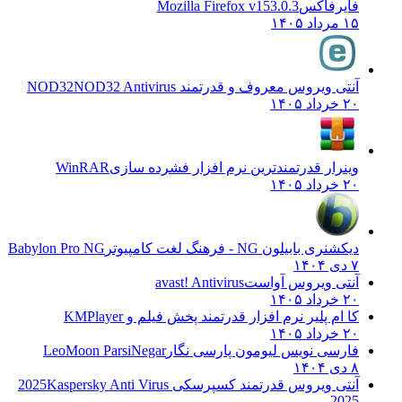
فایرفاکس
Mozilla Firefox v153.0.3
۱۵ مرداد ۱۴۰۵
آنتی ویروس معروف و قدرتمند NOD32
NOD32 Antivirus
۲۰ خرداد ۱۴۰۵
وینرار قدرتمندترین نرم افزار فشرده سازی
WinRAR
۲۰ خرداد ۱۴۰۵
دیکشنری بابیلون NG - فرهنگ لغت کامپیوتر
Babylon Pro NG
۷ دی ۱۴۰۴
آنتی ویروس آواست
avast! Antivirus
۲۰ خرداد ۱۴۰۵
کا ام پلیر نرم افزار قدرتمند پخش فیلم و
KMPlayer
۲۰ خرداد ۱۴۰۵
فارسی نویس لیومون پارسی نگار
LeoMoon ParsiNegar
۸ دی ۱۴۰۴
آنتی ویروس قدرتمند کسپرسکی 2025
Kaspersky Anti Virus
2025