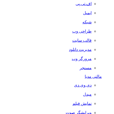
اف.تی.پی
ایمیل
شبکه
طراحی وب
قالب سایت
مدیریت دانلود
مرورگر وب
مسنجر
مالتی مدیا
دی.وی.دی
مبدل
نمایش فیلم
ویرایشگر صوت