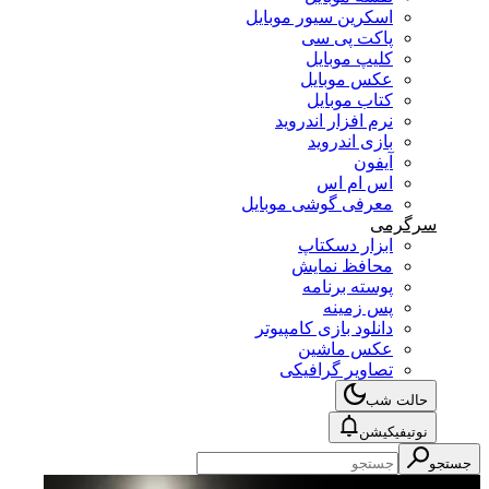
اسکرین سیور موبایل
پاکت پی سی
کلیپ موبایل
عکس موبایل
کتاب موبایل
نرم افزار اندروید
بازی اندروید
آیفون
اس ام اس
معرفی گوشی موبایل
سرگرمی
ابزار دسکتاپ
محافظ نمایش
پوسته برنامه
پس زمینه
دانلود بازی کامپیوتر
عکس ماشین
تصاویر گرافیکی
حالت شب
نوتیفیکیشن
جستجو