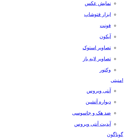
نمایش عکس
ابزار فتوشاپ
فونت
آیکون
تصاویر استوک
تصاویر لایه باز
وکتور
امنیتی
آنتی ویروس
دیواره آتشین
ضد هک و جاسوسی
آپدیت آنتی ویروس
گوناگون