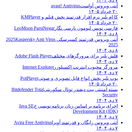
۷ دی ۱۴۰۴
آنتی ویروس آواست
avast! Antivirus
۲۰ خرداد ۱۴۰۵
کا ام پلیر نرم افزار قدرتمند پخش فیلم و
KMPlayer
۲۰ خرداد ۱۴۰۵
فارسی نویس لیومون پارسی نگار
LeoMoon ParsiNegar
۸ دی ۱۴۰۴
آنتی ویروس قدرتمند کسپرسکی 2025
Kaspersky Anti Virus
2025
۸ دی ۱۴۰۴
فلش پلیر برای مرورگرهای مختلف
Adobe Flash Player
۷ دی ۱۴۰۴
مرورگر محبوب اینترنت اکسپلورر
Internet Explorer
۷ دی ۱۴۰۴
پوت پلیر پخش انواع فایل تصویری و صوتی
PotPlayer
۲۰ خرداد ۱۴۰۵
بسته امنیتی بیت دیفندر توتال سکوریتی
Bitdefender Total
Security
۷ دی ۱۴۰۴
اجرای برنامه بر اساس زبان برنامه نویسی ج
Java SE
Development Kit (JDK)
۷ دی ۱۴۰۴
آنتی ویروس رایگان و قدرتمند آویرا
Avira Free Antivirus
۷ دی ۱۴۰۴