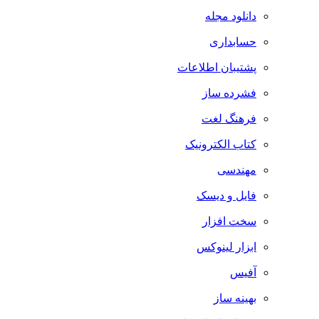
دانلود مجله
حسابداری
پشتیبان اطلاعات
فشرده ساز
فرهنگ لغت
کتاب الکترونیک
مهندسی
فایل و دیسک
سخت افزار
ابزار لینوکس
آفیس
بهینه ساز