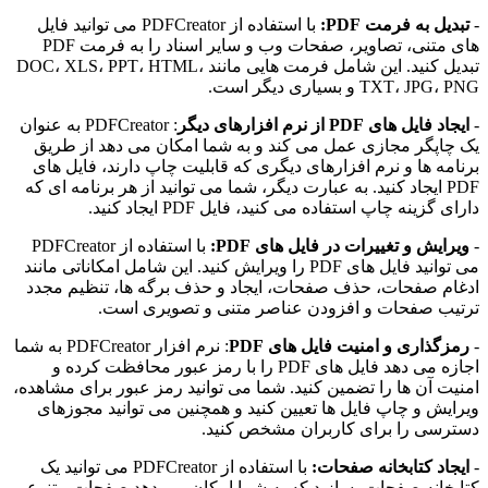
ل به فرمت PDF:
با استفاده از PDFCreator می توانید فایل
های متنی، تصاویر، صفحات وب و سایر اسناد را به فرمت PDF
تبدیل کنید. این شامل فرمت هایی مانند DOC، XLS، PPT، HTML،
TXT،  و بسیاری دیگر است.
یل های PDF از نرم افزارهای دیگر
: PDFCreator به عنوان
اپگر مجازی عمل می کند و به شما امکان می دهد از طریق
مه ها و نرم افزارهای دیگری که قابلیت چاپ دارند، فایل های
PDF ایجاد کنید. به عبارت دیگر، شما می توانید از هر برنامه ای که
گزینه چاپ استفاده می کنید، فایل PDF ایجاد کنید.
ایش و تغییرات در فایل های PDF:
با استفاده از PDFCreator
می توانید فایل های PDF را ویرایش کنید. این شامل امکاناتی مانند
م صفحات، حذف صفحات، ایجاد و حذف برگه ها، تنظیم مجدد
ب صفحات و افزودن عناصر متنی و تصویری است.
گذاری و امنیت فایل های PDF
: نرم افزار PDFCreator به شما
اجازه می دهد فایل های PDF را با رمز عبور محافظت کرده و
ت آن ها را تضمین کنید. شما می توانید رمز عبور برای مشاهده،
یش و چاپ فایل ها تعیین کنید و همچنین می توانید مجوزهای
سی را برای کاربران مشخص کنید.
اد کتابخانه صفحات:
با استفاده از PDFCreator می توانید یک
خانه صفحات بسازید که به شما امکان می دهد صفحات متنوعی