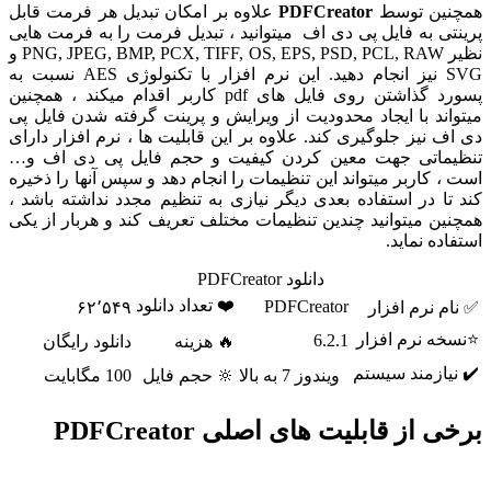
نین توسط
PDFCreator
علاوه بر امکان تبدیل هر فرمت قابل
تی به فایل پی دی اف میتوانید ، تبدیل فرمت را به فرمت هایی
نظیر PNG, JPEG, BMP, PCX, TIFF, OS, EPS, PSD, PCL, RAW و
SVG نیز انجام دهید. این نرم افزار با تکنولوژی AES نسبت به
پسورد گذاشتن روی فایل های pdf کاربر اقدام میکند ، همچنین
اند با ایجاد محدودیت از ویرایش و پرینت گرفته شدن فایل پی
ف نیز جلوگیری کند. علاوه بر این قابلیت ها ، نرم افزار دارای
ماتی جهت معین کردن کیفیت و حجم فایل پی دی اف و…
، کاربر میتواند این تنظیمات را انجام دهد و سپس آنها را ذخیره
تا در استفاده بعدی دیگر نیازی به تنظیم مجدد نداشته باشد ،
ین میتوانید چندین تنظیمات مختلف تعریف کند و هربار از یکی
ده نماید.
دانلود PDFCreator
❤️ تعداد دانلود
PDFCreator
م نرم افزار
۶۲٬۵۴۹
ه نرم افزار
6.2.1
🔥 هزینه
دانلود رایگان
یازمند سیستم
ویندوز 7 به بالا
🔆 حجم فایل
100 مگابایت
 از قابلیت های اصلی PDFCreator