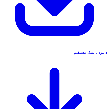
د با لینک مستقیم