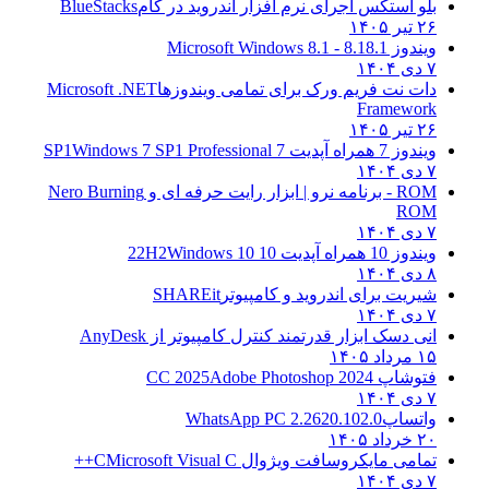
بلو استکس اجرای نرم افزار اندروید در کام
BlueStacks
۲۶ تیر ۱۴۰۵
ویندوز 8.1
8.1 - Microsoft Windows 8.1
۷ دی ۱۴۰۴
دات نت فریم ورک برای تمامی ویندوزها
Microsoft .NET
Framework
۲۶ تیر ۱۴۰۵
ویندوز 7 همراه آپدیت 7 SP1
Windows 7 SP1 Professional
۷ دی ۱۴۰۴
ROM - برنامه نرو | ابزار رایت حرفه ای و
Nero Burning
ROM
۷ دی ۱۴۰۴
ویندوز 10 همراه آپدیت 10 22H2
Windows 10
۸ دی ۱۴۰۴
شیریت برای اندروید و کامپیوتر
SHAREit
۷ دی ۱۴۰۴
انی دسک ابزار قدرتمند کنترل کامپیوتر از
AnyDesk
۱۵ مرداد ۱۴۰۵
فتوشاپ CC 2025
Adobe Photoshop 2024
۷ دی ۱۴۰۴
واتساپ
WhatsApp PC 2.2620.102.0
۲۰ خرداد ۱۴۰۵
تمامی مایکروسافت ویژوال C
Microsoft Visual C++
۷ دی ۱۴۰۴