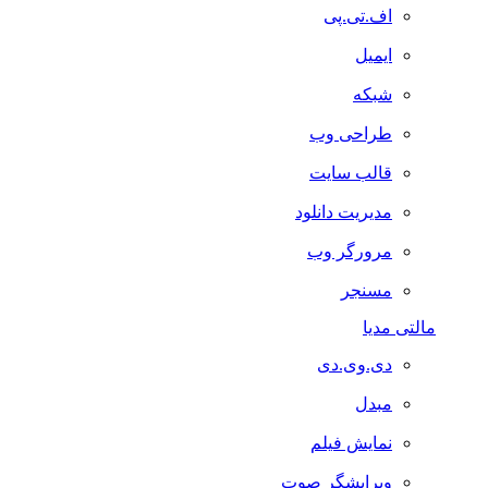
اف.تی.پی
ایمیل
شبکه
طراحی وب
قالب سایت
مدیریت دانلود
مرورگر وب
مسنجر
مالتی مدیا
دی.وی.دی
مبدل
نمایش فیلم
ویرایشگر صوت