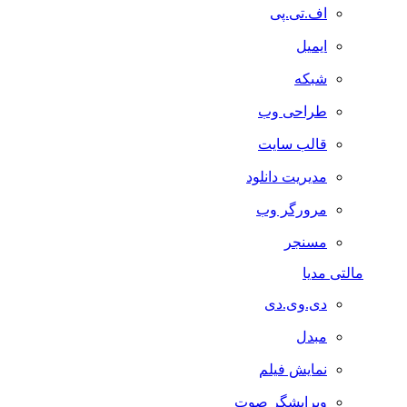
اف.تی.پی
ایمیل
شبکه
طراحی وب
قالب سایت
مدیریت دانلود
مرورگر وب
مسنجر
مالتی مدیا
دی.وی.دی
مبدل
نمایش فیلم
ویرایشگر صوت