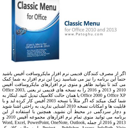
اگر از مصرف کنندگان قدیمی نرم افزار مایکروسافت آفیس باشید
حتمآ این برنامه را نیز می شناسید زیرا این نرم افزار به شما کمک
می کند تا بتوانید ظاهر و منوی نرم افزارهای مایکروسافت آفیس
2010 و 2013 و 2016 را به نسخه های قدیمی تر یعنی Office 2003,
Office XP و Office 2000 یا همان حالت کلاسیک تبدیل کنید. اینکار به
شما کمک میکند که اگر مثلآ با نسخه 2003 آفیس کار کرده اید و با
قابلیت ها و امکانات نسخه 2010 آشنایی ندارید، به راحتی آشنا شوید
و دچار سردگمی در محیط آن نشوید. همچنین با استفاده از این
برنامه می توانید منوی تمام نرم افزارهای مجموعه آفیس 2010 و
2013 و 2016 از جمله Word, Excel, PowerPoint, OneNote, Outlook,
Publisher, Access, InfoPath, Visio و Project را به حالت کلاسیک