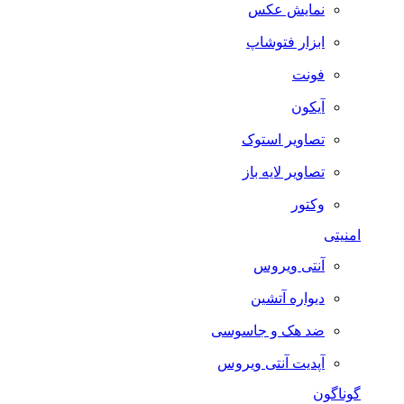
نمایش عکس
ابزار فتوشاپ
فونت
آیکون
تصاویر استوک
تصاویر لایه باز
وکتور
امنیتی
آنتی ویروس
دیواره آتشین
ضد هک و جاسوسی
آپدیت آنتی ویروس
گوناگون