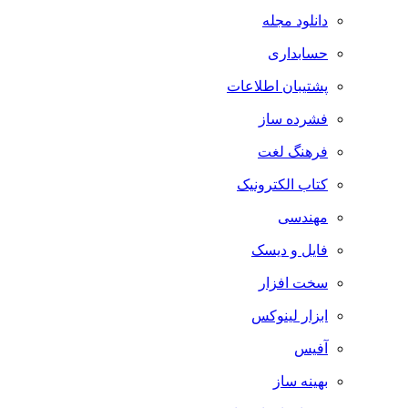
دانلود مجله
حسابداری
پشتیبان اطلاعات
فشرده ساز
فرهنگ لغت
کتاب الکترونیک
مهندسی
فایل و دیسک
سخت افزار
ابزار لینوکس
آفیس
بهینه ساز