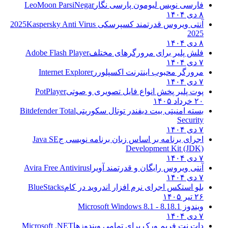
فارسی نویس لیومون پارسی نگار
LeoMoon ParsiNegar
۸ دی ۱۴۰۴
آنتی ویروس قدرتمند کسپرسکی 2025
Kaspersky Anti Virus
2025
۸ دی ۱۴۰۴
فلش پلیر برای مرورگرهای مختلف
Adobe Flash Player
۷ دی ۱۴۰۴
مرورگر محبوب اینترنت اکسپلورر
Internet Explorer
۷ دی ۱۴۰۴
پوت پلیر پخش انواع فایل تصویری و صوتی
PotPlayer
۲۰ خرداد ۱۴۰۵
بسته امنیتی بیت دیفندر توتال سکوریتی
Bitdefender Total
Security
۷ دی ۱۴۰۴
اجرای برنامه بر اساس زبان برنامه نویسی ج
Java SE
Development Kit (JDK)
۷ دی ۱۴۰۴
آنتی ویروس رایگان و قدرتمند آویرا
Avira Free Antivirus
۷ دی ۱۴۰۴
بلو استکس اجرای نرم افزار اندروید در کام
BlueStacks
۲۶ تیر ۱۴۰۵
ویندوز 8.1
8.1 - Microsoft Windows 8.1
۷ دی ۱۴۰۴
دات نت فریم ورک برای تمامی ویندوزها
Microsoft .NET