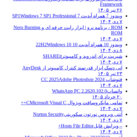
Framework
۲۶ تیر ۱۴۰۵
ویندوز 7 همراه آپدیت 7 SP1
Windows 7 SP1 Professional
۷ دی ۱۴۰۴
ROM - برنامه نرو | ابزار رایت حرفه ای و
Nero Burning
ROM
۷ دی ۱۴۰۴
ویندوز 10 همراه آپدیت 10 22H2
Windows 10
۸ دی ۱۴۰۴
شیریت برای اندروید و کامپیوتر
SHAREit
۷ دی ۱۴۰۴
انی دسک ابزار قدرتمند کنترل کامپیوتر از
AnyDesk
۲۳ تیر ۱۴۰۵
فتوشاپ CC 2025
Adobe Photoshop 2024
۷ دی ۱۴۰۴
واتساپ
WhatsApp PC 2.2620.102.0
۲۰ خرداد ۱۴۰۵
تمامی مایکروسافت ویژوال C
Microsoft Visual C++
۷ دی ۱۴۰۴
آنتی ویروس نورتون سکوریتی
Norton Security
۷ دی ۱۴۰۴
– ویرایش فایل
Hosts File Editor+
۷ دی ۱۴۰۴