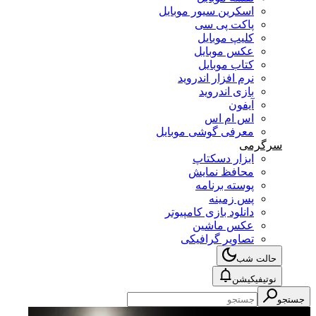
اسکرین سیور موبایل
پاکت پی سی
کلیپ موبایل
عکس موبایل
کتاب موبایل
نرم افزار اندروید
بازی اندروید
آیفون
اس ام اس
معرفی گوشی موبایل
سرگرمی
ابزار دسکتاپ
محافظ نمایش
پوسته برنامه
پس زمینه
دانلود بازی کامپیوتر
عکس ماشین
تصاویر گرافیکی
حالت شب
نوتیفیکیشن
جستجو