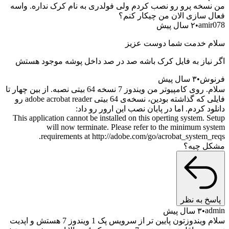
سخه پرو رو نصب کردم ولی فولدری به نام کرک نداره. واسه
 سازی الان من چیکار کنم؟
ami
۲ سال پیش
 خدمت شما دوست عزیز
نیاز به فایل کرک باشه صد در صد داخل پوشه موجود هستش
وش
۳ سال پیش
سلام. روی کامپیوتر من ویندوز 7 نسخه 64 بیتی نصبه. از بین چهار تا
فایلی که گذاشته بودین، نسخه‌ی 64 بیتی adobe acrobat reader رو
د کردم. اما در پایان نصب این ارور رو داد:
This application cannot be installed on this operting system. 
will now terminate. Please refer to the minimum s
requirements at http://adobe.com/go/acrobat_system_
ل چیه؟
خ به نظر
a
۳ سال پیش
سلام ویندوزتون پایین تر از سرویس پک 1 ویندوز 7 هستش و اپدیت