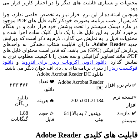
یات و بسیاری قابلیت های دیگر را در اختیار کاربر قرار می
ین استفاده از این نرم افزار نیاز به تخصص خاصی ندارد، چرا
که پس از نصب برنامه، بصورت خودکار کلیه فایل های PDF موجود
ارد دیسک سیستم را تحت پوشش خود قرار داده و در هنگام
رد کاربر به این فایل ها، با یک دابل کلیک ساده اجرا شده و
یات فایل را به نمایش می گذارد. لازم به ذکر است که ویرایش
د
Adobe Reader
، دارای قابلیت شتاب دهندگی به واحدهای
پردازش گرافیکی (GPU) می باشد، که قادر است محتوای فایل های
PDF، مانند تصاویر گرافیکی و سه بعدی را با کیفیت مطلوب تری به
ش گذارد.
دانلود ادوبی اکروبات ریدر برای اندروید
و
دانلود
یت ریدر
از سری برنامه های پی دی اف خوان دیگر می باشد.
دانلود Adobe Acrobat Reader DC
❤️ تعداد
Adobe Acrobat Reader
م نرم افزار
۲۶۳٬۴۷۶
DC
دانلود
خه نرم
دانلود
2025.001.21184
🔥 هزینه
رایگان
ر
یازمند
1.88
ویندوز 7 به بالا | 64
🔆 حجم
گیگابایت
بیتی
فایل
تم
ت ‌های کلیدی Adobe Reader