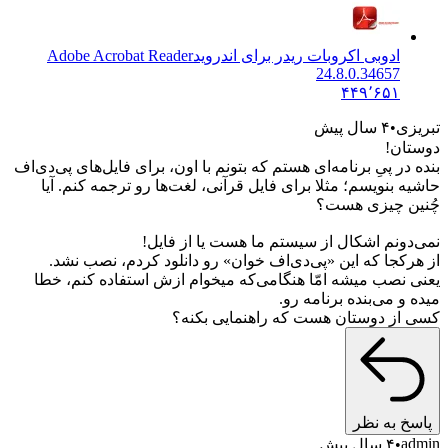
ادوبی اکروبات ریدر برای اندروید
Adobe Acrobat Reader
24.8.0.34657
۴۴۹٬۶۵۱
زی
۴ سال پیش
ان!
در پیِ برنامه‌ای هستم که بتونم با اون، برای فایل‌های پی‌دی‌اف
ه بنویسم؛ مثلا برای فایل قرآنی، لغت‌ها رو ترجمه کنم. آیا
ن چیزی هست؟
دونم اشکال از سیستم ما هست یا از فایل!
رکجا که این «پی‌دی‌اف خوان» رو دانلود کردم، نصب نشد.
 نصب میشه امّا هنگامی‌که میخوام ازش استفاده کنم، خطا
و می‌بنده برنامه رو.
از دوستان هست که راهنمایی بکنه؟
خ به نظر
a
۴ سال پیش