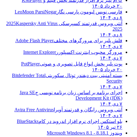
کا ام پلیر نرم افزار قدرتمند پخش فیلم و
KMPlayer
۲۰ خرداد ۱۴۰۵
فارسی نویس لیومون پارسی نگار
LeoMoon ParsiNegar
۸ دی ۱۴۰۴
آنتی ویروس قدرتمند کسپرسکی 2025
Kaspersky Anti Virus
2025
۸ دی ۱۴۰۴
فلش پلیر برای مرورگرهای مختلف
Adobe Flash Player
۷ دی ۱۴۰۴
مرورگر محبوب اینترنت اکسپلورر
Internet Explorer
۷ دی ۱۴۰۴
پوت پلیر پخش انواع فایل تصویری و صوتی
PotPlayer
۲۰ خرداد ۱۴۰۵
بسته امنیتی بیت دیفندر توتال سکوریتی
Bitdefender Total
Security
۷ دی ۱۴۰۴
اجرای برنامه بر اساس زبان برنامه نویسی ج
Java SE
Development Kit (JDK)
۷ دی ۱۴۰۴
آنتی ویروس رایگان و قدرتمند آویرا
Avira Free Antivirus
۷ دی ۱۴۰۴
بلو استکس اجرای نرم افزار اندروید در کام
BlueStacks
۲۶ تیر ۱۴۰۵
ویندوز 8.1
8.1 - Microsoft Windows 8.1