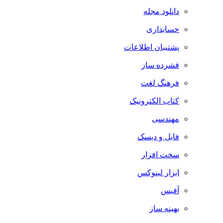
دانلود مجله
حسابداری
پشتیبان اطلاعات
فشرده ساز
فرهنگ لغت
کتاب الکترونیک
مهندسی
فایل و دیسک
سخت افزار
ابزار لینوکس
آفیس
بهینه ساز