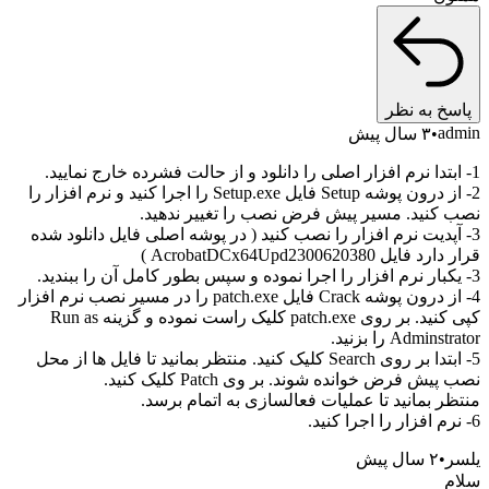
خ به نظر
a
۳ سال پیش
2- از درون پوشه Setup فایل Setup.exe را اجرا کنید و نرم افزار را
کنید. مسیر پیش فرض نصب را تغییر ندهید.
آپدیت نرم افزار را نصب کنید ( در پوشه اصلی فایل دانلود شده
یل AcrobatDCx64Upd2300620380 )
4- از درون پوشه Crack فایل patch.exe را در مسیر نصب نرم افزار
کپی کنید. بر روی patch.exe کلیک راست نموده و گزینه Run as
Admin را بزنید.
5- ابتدا بر روی Search کلیک کنید. منتظر بمانید تا فایل ها از محل
ش فرض خوانده شوند. بر وی Patch کلیک کنید.
ر بمانید تا عملیات فعالسازی به اتمام برسد.
۲ سال پیش