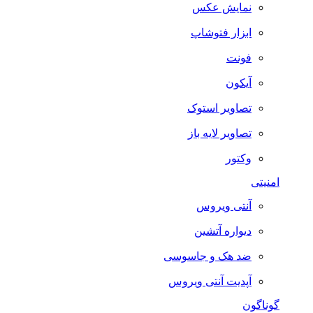
نمایش عکس
ابزار فتوشاپ
فونت
آیکون
تصاویر استوک
تصاویر لایه باز
وکتور
امنیتی
آنتی ویروس
دیواره آتشین
ضد هک و جاسوسی
آپدیت آنتی ویروس
گوناگون