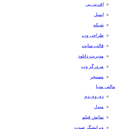
اف.تی.پی
ایمیل
شبکه
طراحی وب
قالب سایت
مدیریت دانلود
مرورگر وب
مسنجر
مالتی مدیا
دی.وی.دی
مبدل
نمایش فیلم
ویرایشگر صوت