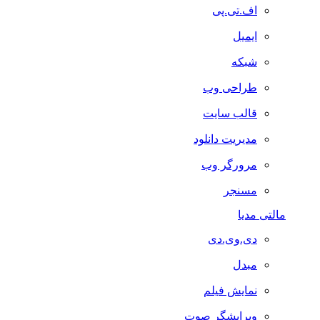
اف.تی.پی
ایمیل
شبکه
طراحی وب
قالب سایت
مدیریت دانلود
مرورگر وب
مسنجر
مالتی مدیا
دی.وی.دی
مبدل
نمایش فیلم
ویرایشگر صوت