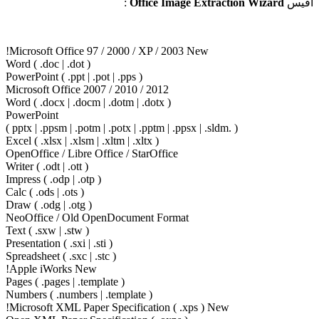
:
Office Image Extraction Wizard
Microsoft Office 97 / 2000 / XP / 2003 New!
Word ( .doc | .dot )
PowerPoint ( .ppt | .pot | .pps )
Microsoft Office 2007 / 2010 / 2012
Word ( .docx | .docm | .dotm | .dotx )
PowerPoint
( .pptx | .ppsm | .potm | .potx | .pptm | .ppsx | .sldm )
Excel ( .xlsx | .xlsm | .xltm | .xltx )
OpenOffice / Libre Office / StarOffice
Writer ( .odt | .ott )
Impress ( .odp | .otp )
Calc ( .ods | .ots )
Draw ( .odg | .otg )
NeoOffice / Old OpenDocument Format
Text ( .sxw | .stw )
Presentation ( .sxi | .sti )
Spreadsheet ( .sxc | .stc )
Apple iWorks New!
Pages ( .pages | .template )
Numbers ( .numbers | .template )
Microsoft XML Paper Specification ( .xps ) New!