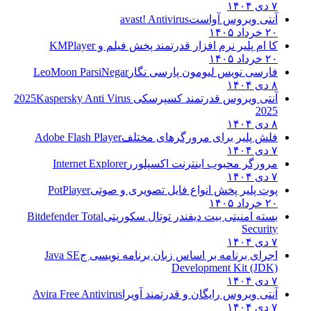
۷ دی ۱۴۰۴
آنتی ویروس آواست
avast! Antivirus
۲۰ خرداد ۱۴۰۵
کا ام پلیر نرم افزار قدرتمند پخش فیلم و
KMPlayer
۲۰ خرداد ۱۴۰۵
فارسی نویس لیومون پارسی نگار
LeoMoon ParsiNegar
۸ دی ۱۴۰۴
آنتی ویروس قدرتمند کسپرسکی 2025
Kaspersky Anti Virus
2025
۸ دی ۱۴۰۴
فلش پلیر برای مرورگرهای مختلف
Adobe Flash Player
۷ دی ۱۴۰۴
مرورگر محبوب اینترنت اکسپلورر
Internet Explorer
۷ دی ۱۴۰۴
پوت پلیر پخش انواع فایل تصویری و صوتی
PotPlayer
۲۰ خرداد ۱۴۰۵
بسته امنیتی بیت دیفندر توتال سکوریتی
Bitdefender Total
Security
۷ دی ۱۴۰۴
اجرای برنامه بر اساس زبان برنامه نویسی ج
Java SE
Development Kit (JDK)
۷ دی ۱۴۰۴
آنتی ویروس رایگان و قدرتمند آویرا
Avira Free Antivirus
۷ دی ۱۴۰۴