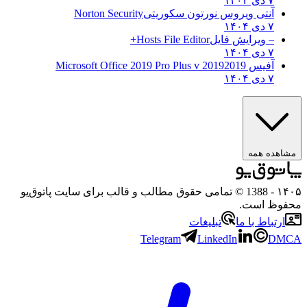
۷ دی ۱۴۰۴
آنتی ویروس نورتون سکوریتی
Norton Security
۷ دی ۱۴۰۴
– ویرایش فایل
Hosts File Editor+
۷ دی ۱۴۰۴
آفیس 2019
2019 Microsoft Office 2019 Pro Plus v
۷ دی ۱۴۰۴
ده همه
- 1388 © تمامی حقوق مطالب و قالب برای سایت پاتوق‌یو
ظ است.
تباط با ما
تبلیغات
Telegram
LinkedIn
D