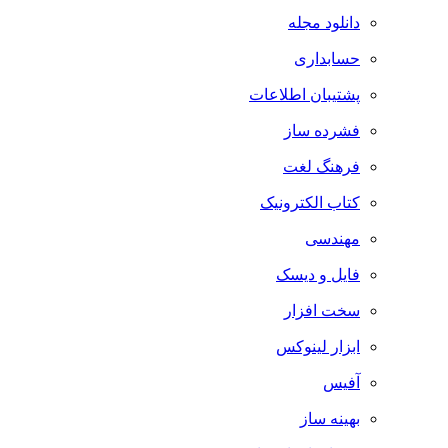
دانلود مجله
حسابداری
پشتیبان اطلاعات
فشرده ساز
فرهنگ لغت
کتاب الکترونیک
مهندسی
فایل و دیسک
سخت افزار
ابزار لینوکس
آفیس
بهینه ساز