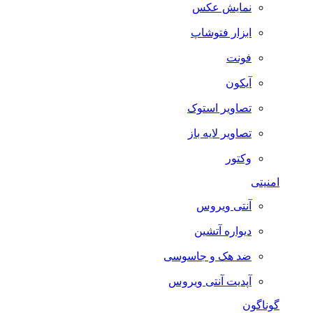
نمایش عکس
ابزار فتوشاپ
فونت
آیکون
تصاویر استوک
تصاویر لایه باز
وکتور
امنیتی
آنتی ویروس
دیواره آتشین
ضد هک و جاسوسی
آپدیت آنتی ویروس
گوناگون