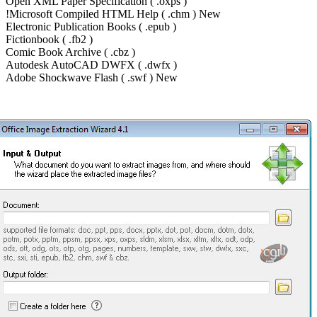
Open XML Paper Specification ( .oxps )
Microsoft Compiled HTML Help ( .chm ) New!
Electronic Publication Books ( .epub )
Fictionbook ( .fb2 )
Comic Book Archive ( .cbz )
Autodesk AutoCAD DWFX ( .dwfx )
Adobe Shockwave Flash ( .swf ) New