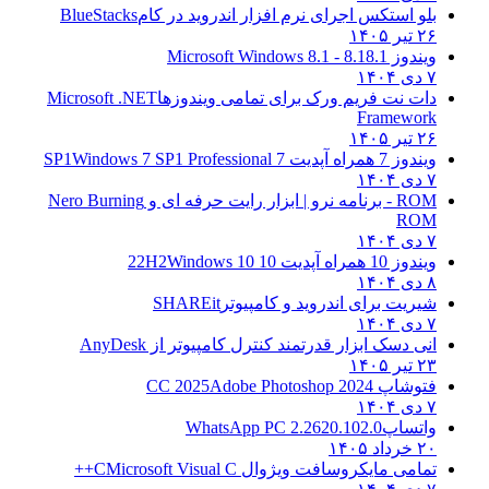
بلو استکس اجرای نرم افزار اندروید در کام
BlueStacks
۲۶ تیر ۱۴۰۵
ویندوز 8.1
8.1 - Microsoft Windows 8.1
۷ دی ۱۴۰۴
دات نت فریم ورک برای تمامی ویندوزها
Microsoft .NET
Framework
۲۶ تیر ۱۴۰۵
ویندوز 7 همراه آپدیت 7 SP1
Windows 7 SP1 Professional
۷ دی ۱۴۰۴
ROM - برنامه نرو | ابزار رایت حرفه ای و
Nero Burning
ROM
۷ دی ۱۴۰۴
ویندوز 10 همراه آپدیت 10 22H2
Windows 10
۸ دی ۱۴۰۴
شیریت برای اندروید و کامپیوتر
SHAREit
۷ دی ۱۴۰۴
انی دسک ابزار قدرتمند کنترل کامپیوتر از
AnyDesk
۲۳ تیر ۱۴۰۵
فتوشاپ CC 2025
Adobe Photoshop 2024
۷ دی ۱۴۰۴
واتساپ
WhatsApp PC 2.2620.102.0
۲۰ خرداد ۱۴۰۵
تمامی مایکروسافت ویژوال C
Microsoft Visual C++