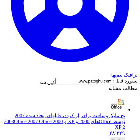
 نیم‌بها
 فایل:
کپی شد
ب مشابه
پچ مایکروسافت برای باز کردن فایلهای ایجاد شده 2007
توسط Officeهای 2000 و XP و 2003
Office 2007 Office 2000
XP 2
۲۸٬۲۲۹