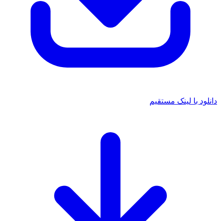
د با لینک مستقیم