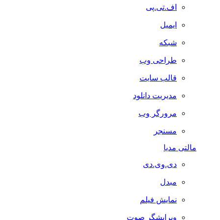
اف.تی.پی
ایمیل
شبکه
طراحی وب
قالب سایت
مدیریت دانلود
مرورگر وب
مسنجر
مالتی مدیا
دی.وی.دی
مبدل
نمایش فیلم
ویرایشگر صوت