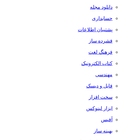
دانلود مجله
حسابداری
پشتیبان اطلاعات
فشرده ساز
فرهنگ لغت
کتاب الکترونیک
مهندسی
فایل و دیسک
سخت افزار
ابزار لینوکس
آفیس
بهینه ساز