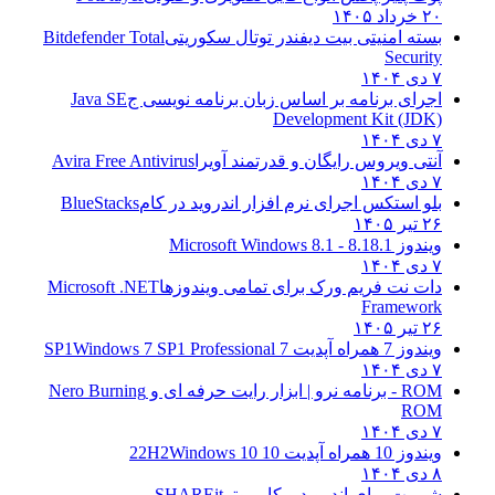
۲۰ خرداد ۱۴۰۵
بسته امنیتی بیت دیفندر توتال سکوریتی
Bitdefender Total
Security
۷ دی ۱۴۰۴
اجرای برنامه بر اساس زبان برنامه نویسی ج
Java SE
Development Kit (JDK)
۷ دی ۱۴۰۴
آنتی ویروس رایگان و قدرتمند آویرا
Avira Free Antivirus
۷ دی ۱۴۰۴
بلو استکس اجرای نرم افزار اندروید در کام
BlueStacks
۲۶ تیر ۱۴۰۵
ویندوز 8.1
8.1 - Microsoft Windows 8.1
۷ دی ۱۴۰۴
دات نت فریم ورک برای تمامی ویندوزها
Microsoft .NET
Framework
۲۶ تیر ۱۴۰۵
ویندوز 7 همراه آپدیت 7 SP1
Windows 7 SP1 Professional
۷ دی ۱۴۰۴
ROM - برنامه نرو | ابزار رایت حرفه ای و
Nero Burning
ROM
۷ دی ۱۴۰۴
ویندوز 10 همراه آپدیت 10 22H2
Windows 10
۸ دی ۱۴۰۴
شیریت برای اندروید و کامپیوتر
SHAREit