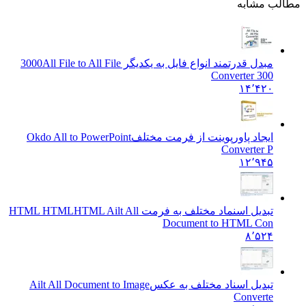
ب مشابه
مبدل قدرتمند انواع فایل به یکدیگر 3000
All File to All File
Converter 300
۱۴٬۴۲۰
ایجاد پاورپوینت از فرمت مختلف
Okdo All to PowerPoint
Converter P
۱۲٬۹۴۵
تبدیل اسنماد مختلف به فرمت HTML HTML
HTML Ailt All
Document to HTML Con
۸٬۵۲۴
تبدیل اسناد مختلف به عکس
Ailt All Document to Image
Converte