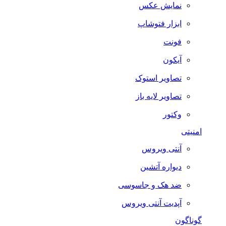
نمایش عکس
ابزار فتوشاپ
فونت
آیکون
تصاویر استوک
تصاویر لایه باز
وکتور
امنیتی
آنتی ویروس
دیواره آتشین
ضد هک و جاسوسی
آپدیت آنتی ویروس
گوناگون