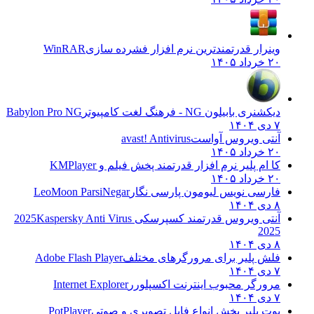
وینرار قدرتمندترین نرم افزار فشرده سازی
WinRAR
۲۰ خرداد ۱۴۰۵
دیکشنری بابیلون NG - فرهنگ لغت کامپیوتر
Babylon Pro NG
۷ دی ۱۴۰۴
آنتی ویروس آواست
avast! Antivirus
۲۰ خرداد ۱۴۰۵
کا ام پلیر نرم افزار قدرتمند پخش فیلم و
KMPlayer
۲۰ خرداد ۱۴۰۵
فارسی نویس لیومون پارسی نگار
LeoMoon ParsiNegar
۸ دی ۱۴۰۴
آنتی ویروس قدرتمند کسپرسکی 2025
Kaspersky Anti Virus
2025
۸ دی ۱۴۰۴
فلش پلیر برای مرورگرهای مختلف
Adobe Flash Player
۷ دی ۱۴۰۴
مرورگر محبوب اینترنت اکسپلورر
Internet Explorer
۷ دی ۱۴۰۴
پوت پلیر پخش انواع فایل تصویری و صوتی
PotPlayer