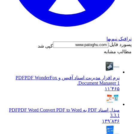
 نیم‌بها
 فایل:
کپی شد
ب مشابه
نرم افزار مدیریت اسناد آفیس و PDF
PDF WonderFox
Document Manager 1.
۱۱٬۴۶۵
مبدل اسناد PDF به PDF
PDF Word Convert PDF to Word
3.3.1
۱۳۹٬۸۳۶