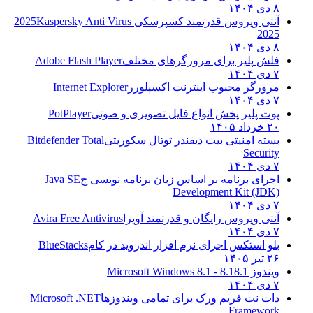
۸ دی ۱۴۰۴
آنتی ویروس قدرتمند کسپرسکی 2025
Kaspersky Anti Virus
2025
۸ دی ۱۴۰۴
فلش پلیر برای مرورگرهای مختلف
Adobe Flash Player
۷ دی ۱۴۰۴
مرورگر محبوب اینترنت اکسپلورر
Internet Explorer
۷ دی ۱۴۰۴
پوت پلیر پخش انواع فایل تصویری و صوتی
PotPlayer
۲۰ خرداد ۱۴۰۵
بسته امنیتی بیت دیفندر توتال سکوریتی
Bitdefender Total
Security
۷ دی ۱۴۰۴
اجرای برنامه بر اساس زبان برنامه نویسی ج
Java SE
Development Kit (JDK)
۷ دی ۱۴۰۴
آنتی ویروس رایگان و قدرتمند آویرا
Avira Free Antivirus
۷ دی ۱۴۰۴
بلو استکس اجرای نرم افزار اندروید در کام
BlueStacks
۲۶ تیر ۱۴۰۵
ویندوز 8.1
8.1 - Microsoft Windows 8.1
۷ دی ۱۴۰۴
دات نت فریم ورک برای تمامی ویندوزها
Microsoft .NET
Framework