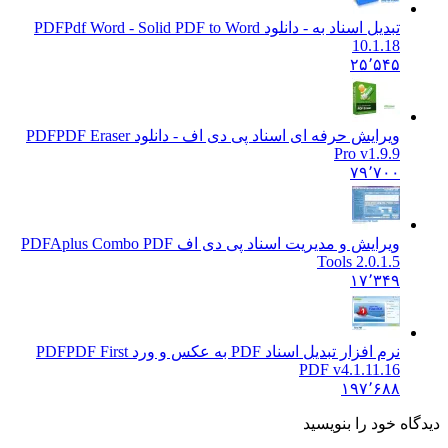
تبدیل اسناد به - دانلود PDF
Pdf Word - Solid PDF to Word
10.1.18
۲۵٬۵۴۵
ویرایش حرفه ای اسناد پی دی اف - دانلود PDF
PDF Eraser
Pro v1.9.9
۷۹٬۷۰۰
ویرایش و مدیریت اسناد پی دی اف PDF
Aplus Combo PDF
Tools 2.0.1.5
۱۷٬۳۴۹
نرم افزار تبدیل اسناد PDF به عکس و ورد PDF
PDF First
PDF v4.1.11.16
۱۹۷٬۶۸۸
ه خود را بنویسید