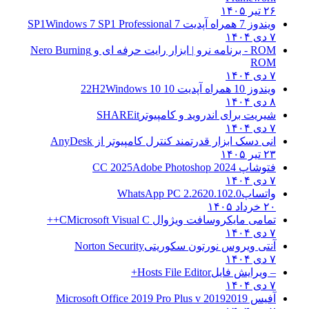
۲۶ تیر ۱۴۰۵
ویندوز 7 همراه آپدیت 7 SP1
Windows 7 SP1 Professional
۷ دی ۱۴۰۴
ROM - برنامه نرو | ابزار رایت حرفه ای و
Nero Burning
ROM
۷ دی ۱۴۰۴
ویندوز 10 همراه آپدیت 10 22H2
Windows 10
۸ دی ۱۴۰۴
شیریت برای اندروید و کامپیوتر
SHAREit
۷ دی ۱۴۰۴
انی دسک ابزار قدرتمند کنترل کامپیوتر از
AnyDesk
۲۳ تیر ۱۴۰۵
فتوشاپ CC 2025
Adobe Photoshop 2024
۷ دی ۱۴۰۴
واتساپ
WhatsApp PC 2.2620.102.0
۲۰ خرداد ۱۴۰۵
تمامی مایکروسافت ویژوال C
Microsoft Visual C++
۷ دی ۱۴۰۴
آنتی ویروس نورتون سکوریتی
Norton Security
۷ دی ۱۴۰۴
– ویرایش فایل
Hosts File Editor+
۷ دی ۱۴۰۴
آفیس 2019
2019 Microsoft Office 2019 Pro Plus v