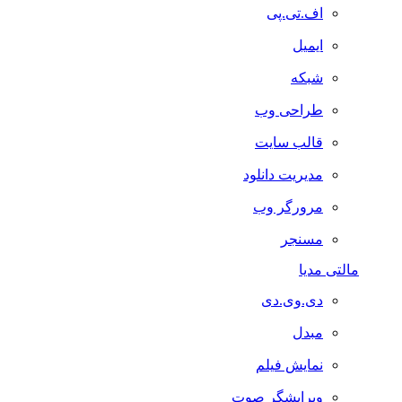
اف.تی.پی
ایمیل
شبکه
طراحی وب
قالب سایت
مدیریت دانلود
مرورگر وب
مسنجر
مالتی مدیا
دی.وی.دی
مبدل
نمایش فیلم
ویرایشگر صوت