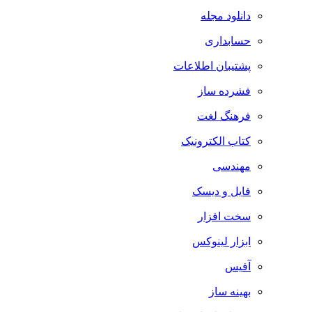
دانلود مجله
حسابداری
پشتیبان اطلاعات
فشرده ساز
فرهنگ لغت
کتاب الکترونیک
مهندسی
فایل و دیسک
سخت افزار
ابزار لینوکس
آفیس
بهینه ساز