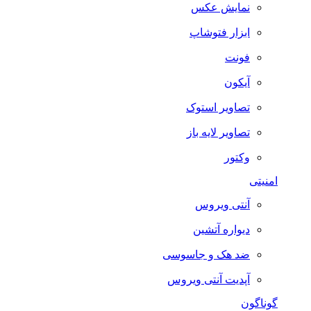
نمایش عکس
ابزار فتوشاپ
فونت
آیکون
تصاویر استوک
تصاویر لایه باز
وکتور
امنیتی
آنتی ویروس
دیواره آتشین
ضد هک و جاسوسی
آپدیت آنتی ویروس
گوناگون