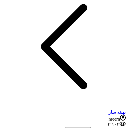
بهینه ساز
nreern
۴٬۱۰۴