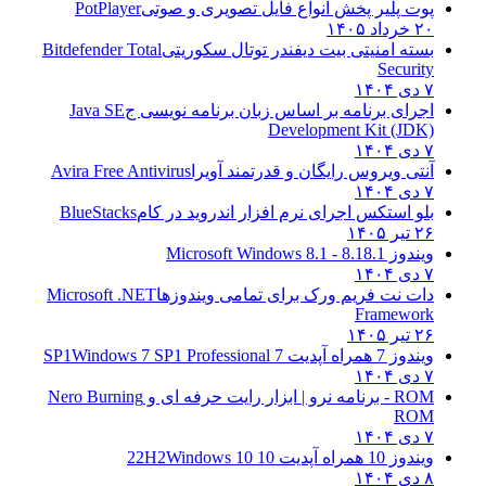
پوت پلیر پخش انواع فایل تصویری و صوتی
PotPlayer
۲۰ خرداد ۱۴۰۵
بسته امنیتی بیت دیفندر توتال سکوریتی
Bitdefender Total
Security
۷ دی ۱۴۰۴
اجرای برنامه بر اساس زبان برنامه نویسی ج
Java SE
Development Kit (JDK)
۷ دی ۱۴۰۴
آنتی ویروس رایگان و قدرتمند آویرا
Avira Free Antivirus
۷ دی ۱۴۰۴
بلو استکس اجرای نرم افزار اندروید در کام
BlueStacks
۲۶ تیر ۱۴۰۵
ویندوز 8.1
8.1 - Microsoft Windows 8.1
۷ دی ۱۴۰۴
دات نت فریم ورک برای تمامی ویندوزها
Microsoft .NET
Framework
۲۶ تیر ۱۴۰۵
ویندوز 7 همراه آپدیت 7 SP1
Windows 7 SP1 Professional
۷ دی ۱۴۰۴
ROM - برنامه نرو | ابزار رایت حرفه ای و
Nero Burning
ROM
۷ دی ۱۴۰۴
ویندوز 10 همراه آپدیت 10 22H2
Windows 10
۸ دی ۱۴۰۴