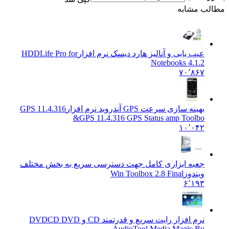
مطالب مشابه
عیب یابی و آنالیز هارد دیسک نرم افزار
HDDLife Pro for
Notebooks 4.1.2
۷۰٬۸۶۷
بهینه سازی سرعت GPS آندروید نرم افزار11.4.316 GPS
&
GPS 11.4.316 GPS Status amp Toolbo
۱۰٬۰۴۲
جعبه ابزاری کامل جهت دسترسی سریع به بخش مختلف
ویندوز
Win Toolbox 2.8 Final
۶٬۱۹۳
نرم افزار رایت سریع و قدرتمند CD و DVD
CD DVD
AudioTool Media Magic Bu