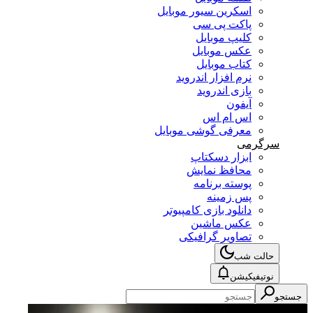
اسکرین سیور موبایل
پاکت پی سی
کلیپ موبایل
عکس موبایل
کتاب موبایل
نرم افزار اندروید
بازی اندروید
آیفون
اس ام اس
معرفی گوشی موبایل
سرگرمی
ابزار دسکتاپ
محافظ نمایش
پوسته برنامه
پس زمینه
دانلود بازی کامپیوتر
عکس ماشین
تصاویر گرافیکی
حالت شب
نوتیفیکیشن
جستجو