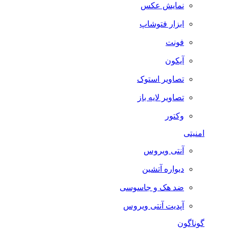
نمایش عکس
ابزار فتوشاپ
فونت
آیکون
تصاویر استوک
تصاویر لایه باز
وکتور
امنیتی
آنتی ویروس
دیواره آتشین
ضد هک و جاسوسی
آپدیت آنتی ویروس
گوناگون