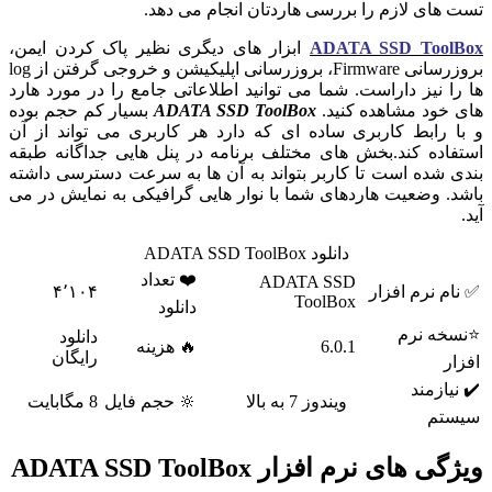
تست های لازم را بررسی هاردتان انجام می دهد.
ADATA SSD ToolBox
ابزار های دیگری نظیر پاک کردن ایمن،
بروزرسانی Firmware، بروزرسانی اپلیکیشن و خروجی گرفتن از log
ها را نیز داراست. شما می توانید اطلاعاتی جامع را در مورد هارد
های خود مشاهده کنید.
ADATA SSD ToolBox
بسیار کم حجم بوده
و با رابط کاربری ساده ای که دارد هر کاربری می تواند از آن
استفاده کند.بخش های مختلف برنامه در پنل هایی جداگانه طبقه
بندی شده است تا کاربر بتواند به آن ها به سرعت دسترسی داشته
باشد. وضعیت هاردهای شما با نوار هایی گرافیکی به نمایش در می
آید.
دانلود ADATA SSD ToolBox
❤️ تعداد
ADATA SSD
✅ نام نرم افزار
۴٬۱۰۴
ToolBox
دانلود
⭐نسخه نرم
دانلود
6.0.1
🔥 هزینه
رایگان
افزار
✔️ نیازمند
ویندوز 7 به بالا
🔆 حجم فایل
8 مگابایت
سیستم
ویژگی های نرم افزار ADATA SSD ToolBox