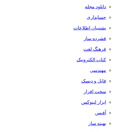
دانلود مجله
حسابداری
پشتیبان اطلاعات
فشرده ساز
فرهنگ لغت
کتاب الکترونیک
مهندسی
فایل و دیسک
سخت افزار
ابزار لینوکس
آفیس
بهینه ساز