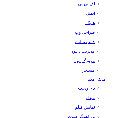
اف.تی.پی
ایمیل
شبکه
طراحی وب
قالب سایت
مدیریت دانلود
مرورگر وب
مسنجر
مالتی مدیا
دی.وی.دی
مبدل
نمایش فیلم
ویرایشگر صوت