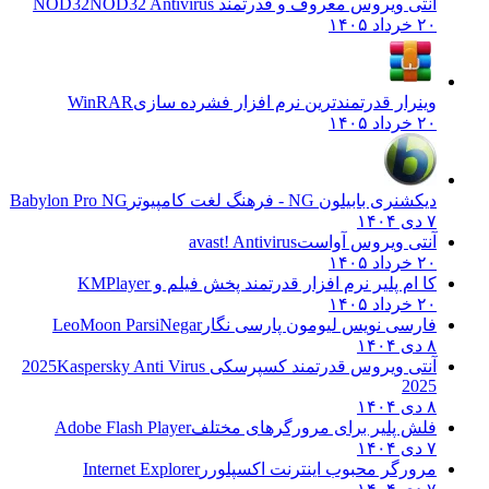
آنتی ویروس معروف و قدرتمند NOD32
NOD32 Antivirus
۲۰ خرداد ۱۴۰۵
وینرار قدرتمندترین نرم افزار فشرده سازی
WinRAR
۲۰ خرداد ۱۴۰۵
دیکشنری بابیلون NG - فرهنگ لغت کامپیوتر
Babylon Pro NG
۷ دی ۱۴۰۴
آنتی ویروس آواست
avast! Antivirus
۲۰ خرداد ۱۴۰۵
کا ام پلیر نرم افزار قدرتمند پخش فیلم و
KMPlayer
۲۰ خرداد ۱۴۰۵
فارسی نویس لیومون پارسی نگار
LeoMoon ParsiNegar
۸ دی ۱۴۰۴
آنتی ویروس قدرتمند کسپرسکی 2025
Kaspersky Anti Virus
2025
۸ دی ۱۴۰۴
فلش پلیر برای مرورگرهای مختلف
Adobe Flash Player
۷ دی ۱۴۰۴
مرورگر محبوب اینترنت اکسپلورر
Internet Explorer