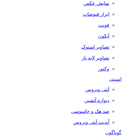
نمایش عکس
ابزار فتوشاپ
فونت
آیکون
تصاویر استوک
تصاویر لایه باز
وکتور
امنیتی
آنتی ویروس
دیواره آتشین
ضد هک و جاسوسی
آپدیت آنتی ویروس
گوناگون