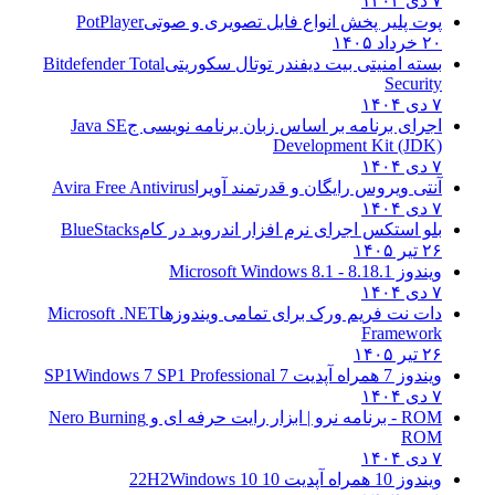
۷ دی ۱۴۰۴
پوت پلیر پخش انواع فایل تصویری و صوتی
PotPlayer
۲۰ خرداد ۱۴۰۵
بسته امنیتی بیت دیفندر توتال سکوریتی
Bitdefender Total
Security
۷ دی ۱۴۰۴
اجرای برنامه بر اساس زبان برنامه نویسی ج
Java SE
Development Kit (JDK)
۷ دی ۱۴۰۴
آنتی ویروس رایگان و قدرتمند آویرا
Avira Free Antivirus
۷ دی ۱۴۰۴
بلو استکس اجرای نرم افزار اندروید در کام
BlueStacks
۲۶ تیر ۱۴۰۵
ویندوز 8.1
8.1 - Microsoft Windows 8.1
۷ دی ۱۴۰۴
دات نت فریم ورک برای تمامی ویندوزها
Microsoft .NET
Framework
۲۶ تیر ۱۴۰۵
ویندوز 7 همراه آپدیت 7 SP1
Windows 7 SP1 Professional
۷ دی ۱۴۰۴
ROM - برنامه نرو | ابزار رایت حرفه ای و
Nero Burning
ROM
۷ دی ۱۴۰۴
ویندوز 10 همراه آپدیت 10 22H2
Windows 10