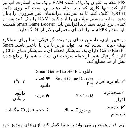
FPS بلکه به عنوان یک پاک کننده RAM و یک مدیر استارت آپ نیز
کار کند. تنها کاری که باید انجام دهید این است که روی دکمه
BOOST کلیک کنید تا به سرعت فرآیندهای غیر ضروری را پایان
دهید، منابع سیستم بیشتری را آزاد کنید، RAM را پاک کنید.پس از
اتمام، نرخ فریم شما باید افزایش یابد. Smart Game Booster همیشه
باید مقدار FPS شما را با دمای معمولی بالاتر از 60 نگه دارد.
در حین بازی، دانستن دمای پردازنده گرافیکی شما برای عملکرد
بهینه حیاتی است، که می تواند برابر با برد یا باخت باشد. Smart
Game Booster دارای یک نمایشگر لحظه ای و نمایشگر دمای CPU و
کارت گرافیک شما، از جمله سرعت فن است تا شما را از داغ شدن
بیش از حد مطلع کند.
دانلود Smart Game Booster Pro
❤️ تعداد
Smart Game Booster
✅ نام نرم افزار
۱٬۷۰۷
Pro
دانلود
⭐نسخه نرم
دانلود
5.3.1.692
🔥 هزینه
رایگان
افزار
✔️ نیازمند
ویندوز 7 به بالا
🔆 حجم فایل
70 مگابایت
سیستم
نرم افزار همچنین می تواند به شما کمک کند بازی های ویندوز خود