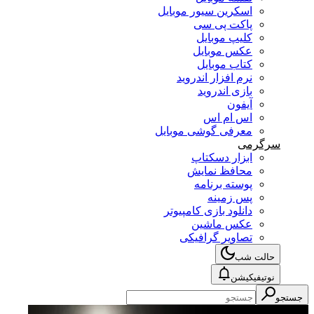
اسکرین سیور موبایل
پاکت پی سی
کلیپ موبایل
عکس موبایل
کتاب موبایل
نرم افزار اندروید
بازی اندروید
آیفون
اس ام اس
معرفی گوشی موبایل
سرگرمی
ابزار دسکتاپ
محافظ نمایش
پوسته برنامه
پس زمینه
دانلود بازی کامپیوتر
عکس ماشین
تصاویر گرافیکی
حالت شب
نوتیفیکیشن
جستجو