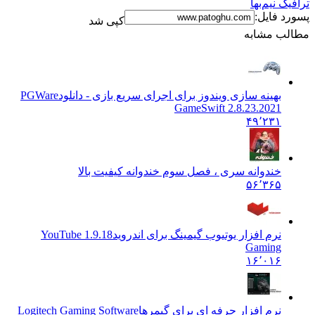
ترافیک نیم‌بها
پسورد فایل:
کپی شد
مطالب مشابه
بهینه سازی ویندوز برای اجرای سریع بازی - دانلود
PGWare
GameSwift 2.8.23.2021
۴۹٬۲۳۱
خندوانه سری ، فصل سوم خندوانه کیفیت بالا
۵۶٬۳۶۵
نرم افزار یوتیوب گیمینگ برای اندروید
1.9.18 YouTube
Gaming
۱۶٬۰۱۶
نرم افزار حرفه ای برای گیمرها
Logitech Gaming Software