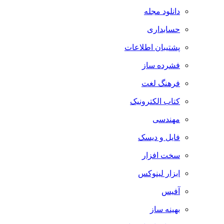
دانلود مجله
حسابداری
پشتیبان اطلاعات
فشرده ساز
فرهنگ لغت
کتاب الکترونیک
مهندسی
فایل و دیسک
سخت افزار
ابزار لینوکس
آفیس
بهینه ساز