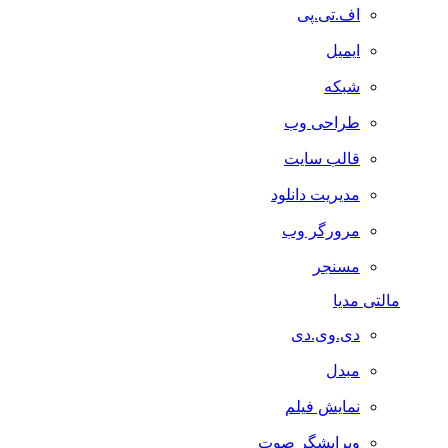
اف.تی.پی
ایمیل
شبکه
طراحی وب
قالب سایت
مدیریت دانلود
مرورگر وب
مسنجر
مالتی مدیا
دی.وی.دی
مبدل
نمایش فیلم
ویرایشگر صوت