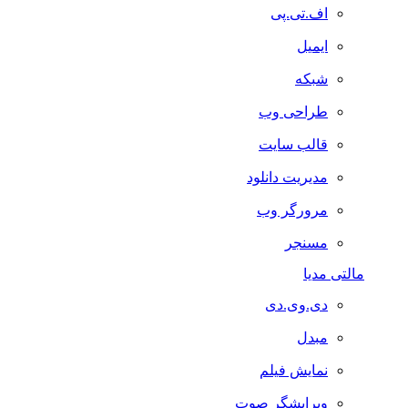
اف.تی.پی
ایمیل
شبکه
طراحی وب
قالب سایت
مدیریت دانلود
مرورگر وب
مسنجر
مالتی مدیا
دی.وی.دی
مبدل
نمایش فیلم
ویرایشگر صوت