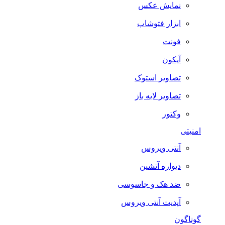
نمایش عکس
ابزار فتوشاپ
فونت
آیکون
تصاویر استوک
تصاویر لایه باز
وکتور
امنیتی
آنتی ویروس
دیواره آتشین
ضد هک و جاسوسی
آپدیت آنتی ویروس
گوناگون