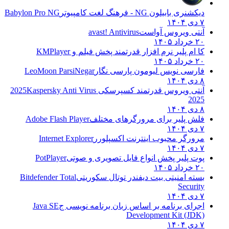
دیکشنری بابیلون NG - فرهنگ لغت کامپیوتر
Babylon Pro NG
۷ دی ۱۴۰۴
آنتی ویروس آواست
avast! Antivirus
۲۰ خرداد ۱۴۰۵
کا ام پلیر نرم افزار قدرتمند پخش فیلم و
KMPlayer
۲۰ خرداد ۱۴۰۵
فارسی نویس لیومون پارسی نگار
LeoMoon ParsiNegar
۸ دی ۱۴۰۴
آنتی ویروس قدرتمند کسپرسکی 2025
Kaspersky Anti Virus
2025
۸ دی ۱۴۰۴
فلش پلیر برای مرورگرهای مختلف
Adobe Flash Player
۷ دی ۱۴۰۴
مرورگر محبوب اینترنت اکسپلورر
Internet Explorer
۷ دی ۱۴۰۴
پوت پلیر پخش انواع فایل تصویری و صوتی
PotPlayer
۲۰ خرداد ۱۴۰۵
بسته امنیتی بیت دیفندر توتال سکوریتی
Bitdefender Total
Security
۷ دی ۱۴۰۴
اجرای برنامه بر اساس زبان برنامه نویسی ج
Java SE
Development Kit (JDK)
۷ دی ۱۴۰۴