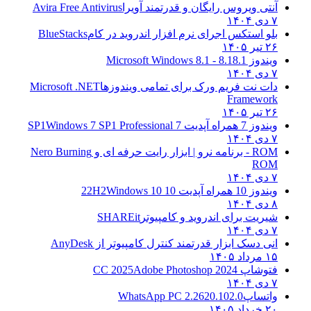
آنتی ویروس رایگان و قدرتمند آویرا
Avira Free Antivirus
۷ دی ۱۴۰۴
بلو استکس اجرای نرم افزار اندروید در کام
BlueStacks
۲۶ تیر ۱۴۰۵
ویندوز 8.1
8.1 - Microsoft Windows 8.1
۷ دی ۱۴۰۴
دات نت فریم ورک برای تمامی ویندوزها
Microsoft .NET
Framework
۲۶ تیر ۱۴۰۵
ویندوز 7 همراه آپدیت 7 SP1
Windows 7 SP1 Professional
۷ دی ۱۴۰۴
ROM - برنامه نرو | ابزار رایت حرفه ای و
Nero Burning
ROM
۷ دی ۱۴۰۴
ویندوز 10 همراه آپدیت 10 22H2
Windows 10
۸ دی ۱۴۰۴
شیریت برای اندروید و کامپیوتر
SHAREit
۷ دی ۱۴۰۴
انی دسک ابزار قدرتمند کنترل کامپیوتر از
AnyDesk
۱۵ مرداد ۱۴۰۵
فتوشاپ CC 2025
Adobe Photoshop 2024
۷ دی ۱۴۰۴
واتساپ
WhatsApp PC 2.2620.102.0
۲۰ خرداد ۱۴۰۵