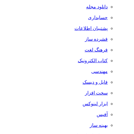
دانلود مجله
حسابداری
پشتیبان اطلاعات
فشرده ساز
فرهنگ لغت
کتاب الکترونیک
مهندسی
فایل و دیسک
سخت افزار
ابزار لینوکس
آفیس
بهینه ساز