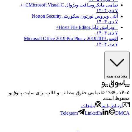
تمامی مایکروسافت ویژوال C
Microsoft Visual C++
۷ دی ۱۴۰۴
آنتی ویروس نورتون سکوریتی
Norton Security
۷ دی ۱۴۰۴
– ویرایش فایل
Hosts File Editor+
۷ دی ۱۴۰۴
آفیس 2019
2019 Microsoft Office 2019 Pro Plus v
۷ دی ۱۴۰۴
هده همه
۱
- 1388 © تمامی حقوق مطالب و قالب برای سایت پاتوق‌یو
وظ است.
رتباط با ما
تبلیغات
Telegram
LinkedIn
D