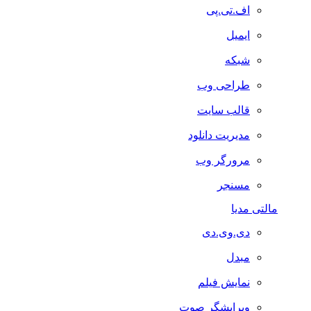
اف.تی.پی
ایمیل
شبکه
طراحی وب
قالب سایت
مدیریت دانلود
مرورگر وب
مسنجر
مالتی مدیا
دی.وی.دی
مبدل
نمایش فیلم
ویرایشگر صوت