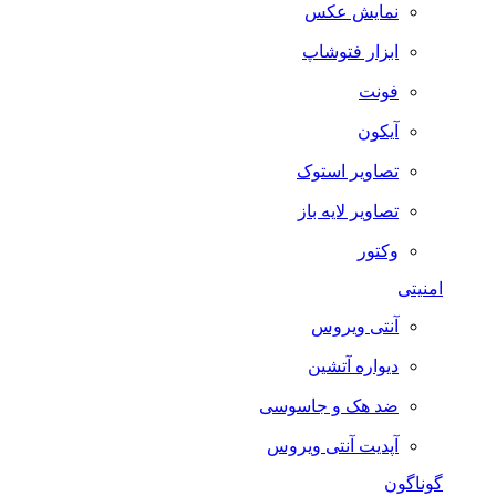
نمایش عکس
ابزار فتوشاپ
فونت
آیکون
تصاویر استوک
تصاویر لایه باز
وکتور
امنیتی
آنتی ویروس
دیواره آتشین
ضد هک و جاسوسی
آپدیت آنتی ویروس
گوناگون