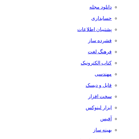
دانلود مجله
حسابداری
پشتیبان اطلاعات
فشرده ساز
فرهنگ لغت
کتاب الکترونیک
مهندسی
فایل و دیسک
سخت افزار
ابزار لینوکس
آفیس
بهینه ساز