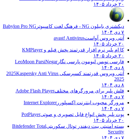
۲۰ خرداد ۱۴۰۵
دیکشنری بابیلون NG - فرهنگ لغت کامپیوتر
Babylon Pro NG
۷ دی ۱۴۰۴
آنتی ویروس آواست
avast! Antivirus
۲۰ خرداد ۱۴۰۵
کا ام پلیر نرم افزار قدرتمند پخش فیلم و
KMPlayer
۲۰ خرداد ۱۴۰۵
فارسی نویس لیومون پارسی نگار
LeoMoon ParsiNegar
۸ دی ۱۴۰۴
آنتی ویروس قدرتمند کسپرسکی 2025
Kaspersky Anti Virus
2025
۸ دی ۱۴۰۴
فلش پلیر برای مرورگرهای مختلف
Adobe Flash Player
۷ دی ۱۴۰۴
مرورگر محبوب اینترنت اکسپلورر
Internet Explorer
۷ دی ۱۴۰۴
پوت پلیر پخش انواع فایل تصویری و صوتی
PotPlayer
۲۰ خرداد ۱۴۰۵
بسته امنیتی بیت دیفندر توتال سکوریتی
Bitdefender Total
Security
۷ دی ۱۴۰۴