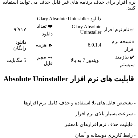
افزار برای حذف برنامه های غیر قابل حذف می توانید استفاده
دانلود Glary Absolute Uninstaller
❤️ تعداد
Glary Absolute
م نرم افزار
۹٬۷۱۷
Uninstaller
دانلود
خه نرم
دانلود
6.0.1.4
🔥 هزینه
رایگان
ر
یازمند
🔆 حجم
ویندوز 7 به بالا
5 مگابایت
فایل
تم
 های نرم افزار Absolute Uninstaller
خیص فایل های بلا استفاده و حذف کامل نرم افزارها
عت بسیار بالای نرم افزار
بلیت حذف نرم افزارهای نامعتبر
بط کاربری دوستانه و آسان