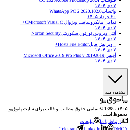
فتوشاپ CC 2025
Adobe Photoshop 2024
۷ دی ۱۴۰۴
واتساپ
WhatsApp PC 2.2620.102.0
۲۰ خرداد ۱۴۰۵
تمامی مایکروسافت ویژوال C
Microsoft Visual C++
۷ دی ۱۴۰۴
آنتی ویروس نورتون سکوریتی
Norton Security
۷ دی ۱۴۰۴
– ویرایش فایل
Hosts File Editor+
۷ دی ۱۴۰۴
آفیس 2019
2019 Microsoft Office 2019 Pro Plus v
۷ دی ۱۴۰۴
هده همه
۱
- 1388 © تمامی حقوق مطالب و قالب برای سایت پاتوق‌یو
وظ است.
رتباط با ما
تبلیغات
Telegram
LinkedIn
D