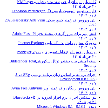
کا ام پلیر نرم افزار قدرتمند پخش فیلم و
KMPlayer
۲۰ خرداد ۱۴۰۵
فارسی نویس لیومون پارسی نگار
LeoMoon ParsiNegar
۸ دی ۱۴۰۴
آنتی ویروس قدرتمند کسپرسکی 2025
Kaspersky Anti Virus
2025
۸ دی ۱۴۰۴
فلش پلیر برای مرورگرهای مختلف
Adobe Flash Player
۷ دی ۱۴۰۴
مرورگر محبوب اینترنت اکسپلورر
Internet Explorer
۷ دی ۱۴۰۴
پوت پلیر پخش انواع فایل تصویری و صوتی
PotPlayer
۲۰ خرداد ۱۴۰۵
بسته امنیتی بیت دیفندر توتال سکوریتی
Bitdefender Total
Security
۷ دی ۱۴۰۴
اجرای برنامه بر اساس زبان برنامه نویسی ج
Java SE
Development Kit (JDK)
۷ دی ۱۴۰۴
آنتی ویروس رایگان و قدرتمند آویرا
Avira Free Antivirus
۷ دی ۱۴۰۴
بلو استکس اجرای نرم افزار اندروید در کام
BlueStacks
۲۶ تیر ۱۴۰۵
ویندوز 8.1
8.1 - Microsoft Windows 8.1