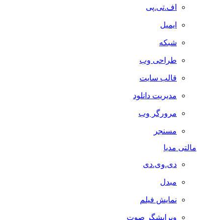
اف.تی.پی
ایمیل
شبکه
طراحی وب
قالب سایت
مدیریت دانلود
مرورگر وب
مسنجر
مالتی مدیا
دی.وی.دی
مبدل
نمایش فیلم
ویرایشگر صوت