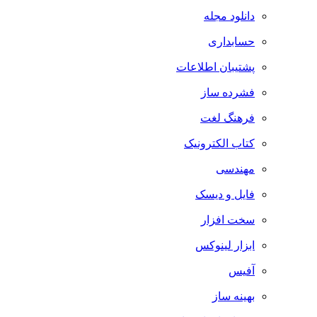
دانلود مجله
حسابداری
پشتیبان اطلاعات
فشرده ساز
فرهنگ لغت
کتاب الکترونیک
مهندسی
فایل و دیسک
سخت افزار
ابزار لینوکس
آفیس
بهینه ساز