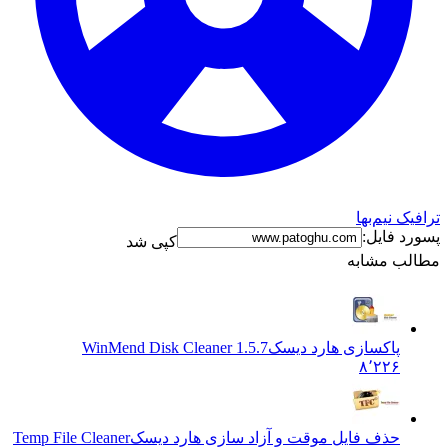
ک نیم‌بها
د فایل:
کپی شد
ب مشابه
پاکسازی هارد دیسک
WinMend Disk Cleaner 1.5.7
۸٬۲۲۶
حذف فایل موقت و آزاد سازی هارد دیسک
Temp File Cleaner