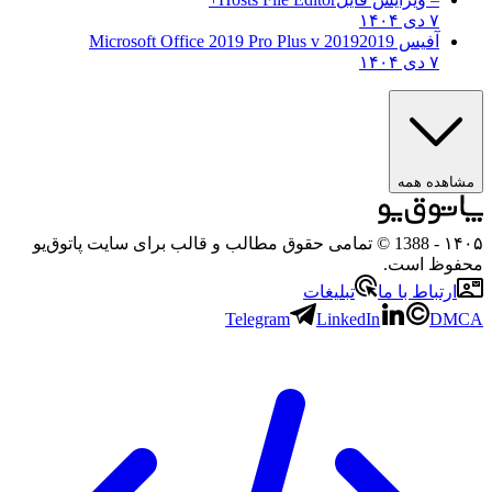
۷ دی ۱۴۰۴
آفیس 2019
2019 Microsoft Office 2019 Pro Plus v
۷ دی ۱۴۰۴
هده همه
۱
- 1388 © تمامی حقوق مطالب و قالب برای سایت پاتوق‌یو
وظ است.
رتباط با ما
تبلیغات
Telegram
LinkedIn
D