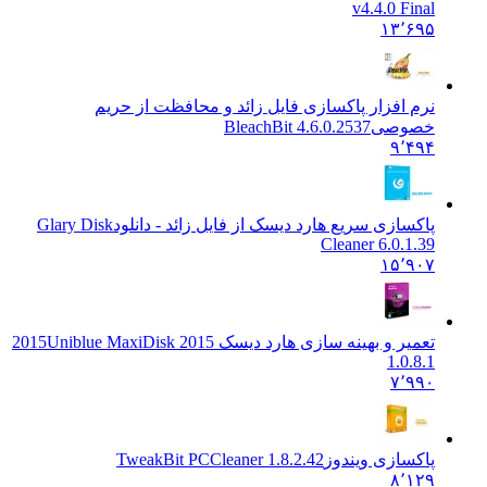
v4.4.0 Final
۱۳٬۶۹۵
نرم افزار پاکسازی فایل زائد و محافظت از حریم
خصوصی
BleachBit 4.6.0.2537
۹٬۴۹۴
پاکسازی سریع هارد دیسک از فایل زائد - دانلود
Glary Disk
Cleaner 6.0.1.39
۱۵٬۹۰۷
تعمیر و بهینه سازی هارد دیسک 2015
Uniblue MaxiDisk 2015
1.0.8.1
۷٬۹۹۰
پاکسازی ویندوز
TweakBit PCCleaner 1.8.2.42
۸٬۱۲۹