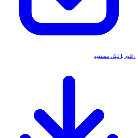
د با لینک مستقیم