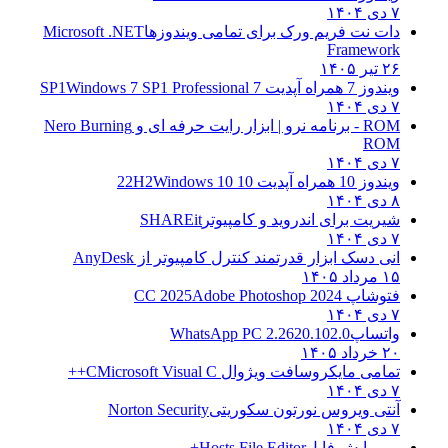
۷ دی ۱۴۰۴
دات نت فریم ورک برای تمامی ویندوزها
Microsoft .NET
Framework
۲۶ تیر ۱۴۰۵
ویندوز 7 همراه آپدیت 7 SP1
Windows 7 SP1 Professional
۷ دی ۱۴۰۴
ROM - برنامه نرو | ابزار رایت حرفه ای و
Nero Burning
ROM
۷ دی ۱۴۰۴
ویندوز 10 همراه آپدیت 10 22H2
Windows 10
۸ دی ۱۴۰۴
شیریت برای اندروید و کامپیوتر
SHAREit
۷ دی ۱۴۰۴
انی دسک ابزار قدرتمند کنترل کامپیوتر از
AnyDesk
۱۵ مرداد ۱۴۰۵
فتوشاپ CC 2025
Adobe Photoshop 2024
۷ دی ۱۴۰۴
واتساپ
WhatsApp PC 2.2620.102.0
۲۰ خرداد ۱۴۰۵
تمامی مایکروسافت ویژوال C
Microsoft Visual C++
۷ دی ۱۴۰۴
آنتی ویروس نورتون سکوریتی
Norton Security
۷ دی ۱۴۰۴
– ویرایش فایل
Hosts File Editor+