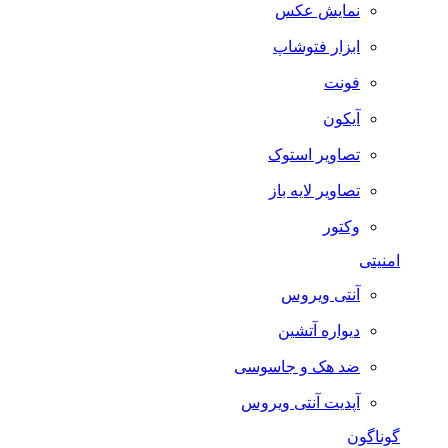
نمایش عکس
ابزار فتوشاپ
فونت
آیکون
تصاویر استوک
تصاویر لایه باز
وکتور
امنیتی
آنتی ویروس
دیواره آتشین
ضد هک و جاسوسی
آپدیت آنتی ویروس
گوناگون