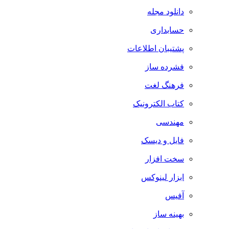
دانلود مجله
حسابداری
پشتیبان اطلاعات
فشرده ساز
فرهنگ لغت
کتاب الکترونیک
مهندسی
فایل و دیسک
سخت افزار
ابزار لینوکس
آفیس
بهینه ساز