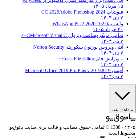
انی دسک ابزار قدرتمند کنترل کامپیوتر از
AnyDesk
۱۵ مرداد ۱۴۰۵
فتوشاپ CC 2025
Adobe Photoshop 2024
۷ دی ۱۴۰۴
واتساپ
WhatsApp PC 2.2620.102.0
۲۰ خرداد ۱۴۰۵
تمامی مایکروسافت ویژوال C
Microsoft Visual C++
۷ دی ۱۴۰۴
آنتی ویروس نورتون سکوریتی
Norton Security
۷ دی ۱۴۰۴
– ویرایش فایل
Hosts File Editor+
۷ دی ۱۴۰۴
آفیس 2019
2019 Microsoft Office 2019 Pro Plus v
۷ دی ۱۴۰۴
مشاهده همه
۱۴۰۵
- 1388 © تمامی حقوق مطالب و قالب برای سایت پاتوق‌یو
محفوظ است.