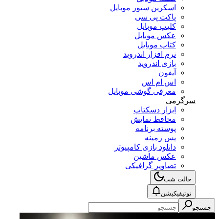
اسکرین سیور موبایل
پاکت پی سی
کلیپ موبایل
عکس موبایل
کتاب موبایل
نرم افزار اندروید
بازی اندروید
آیفون
اس ام اس
معرفی گوشی موبایل
سرگرمی
ابزار دسکتاپ
محافظ نمایش
پوسته برنامه
پس زمینه
دانلود بازی کامپیوتر
عکس ماشین
تصاویر گرافیکی
حالت شب
نوتیفیکیشن
جستجو