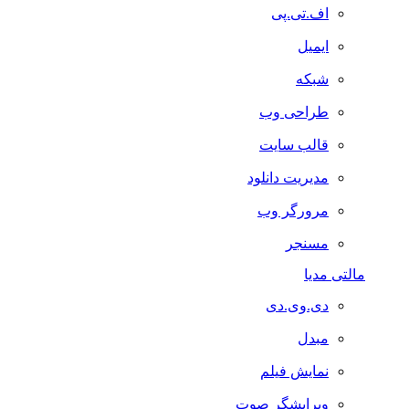
اف.تی.پی
ایمیل
شبکه
طراحی وب
قالب سایت
مدیریت دانلود
مرورگر وب
مسنجر
مالتی مدیا
دی.وی.دی
مبدل
نمایش فیلم
ویرایشگر صوت