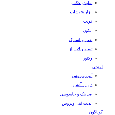
نمایش عکس
ابزار فتوشاپ
فونت
آیکون
تصاویر استوک
تصاویر لایه باز
وکتور
امنیتی
آنتی ویروس
دیواره آتشین
ضد هک و جاسوسی
آپدیت آنتی ویروس
گوناگون