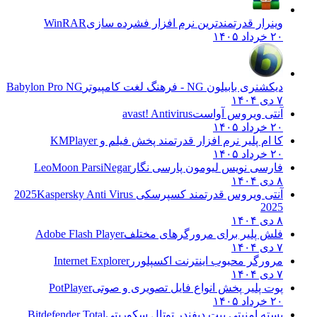
وینرار قدرتمندترین نرم افزار فشرده سازی
WinRAR
۲۰ خرداد ۱۴۰۵
دیکشنری بابیلون NG - فرهنگ لغت کامپیوتر
Babylon Pro NG
۷ دی ۱۴۰۴
آنتی ویروس آواست
avast! Antivirus
۲۰ خرداد ۱۴۰۵
کا ام پلیر نرم افزار قدرتمند پخش فیلم و
KMPlayer
۲۰ خرداد ۱۴۰۵
فارسی نویس لیومون پارسی نگار
LeoMoon ParsiNegar
۸ دی ۱۴۰۴
آنتی ویروس قدرتمند کسپرسکی 2025
Kaspersky Anti Virus
2025
۸ دی ۱۴۰۴
فلش پلیر برای مرورگرهای مختلف
Adobe Flash Player
۷ دی ۱۴۰۴
مرورگر محبوب اینترنت اکسپلورر
Internet Explorer
۷ دی ۱۴۰۴
پوت پلیر پخش انواع فایل تصویری و صوتی
PotPlayer
۲۰ خرداد ۱۴۰۵
بسته امنیتی بیت دیفندر توتال سکوریتی
Bitdefender Total