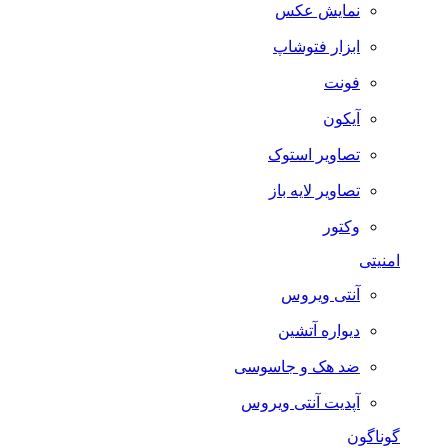
نمایش عکس
ابزار فتوشاپ
فونت
آیکون
تصاویر استوک
تصاویر لایه باز
وکتور
امنیتی
آنتی ویروس
دیواره آتشین
ضد هک و جاسوسی
آپدیت آنتی ویروس
گوناگون