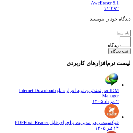
AweEraser 5.1
۱۱٬۴۹۲
ه خود را بنویسید
دیدگاه
یدگاه
 نرم‌افزارهای کاربردی
IDM قدرتمندترین نرم افزار دانلود
Internet Download
Manager
۲ مرداد ۱۴۰۵
فوکسیت ریدر مدیریت و اجرای فایل PDF
Foxit Reader
۱۴ تیر ۱۴۰۵