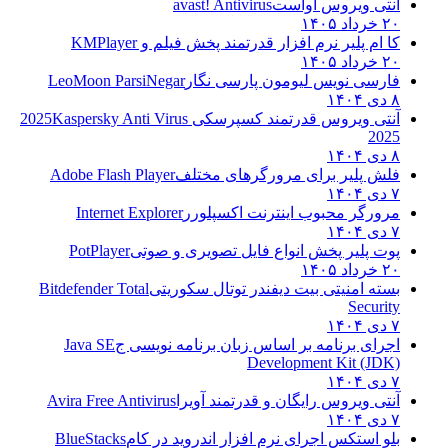
آنتی ویروس آواست
avast! Antivirus
۲۰ خرداد ۱۴۰۵
کا ام پلیر نرم افزار قدرتمند پخش فیلم و
KMPlayer
۲۰ خرداد ۱۴۰۵
فارسی نویس لیومون پارسی نگار
LeoMoon ParsiNegar
۸ دی ۱۴۰۴
آنتی ویروس قدرتمند کسپرسکی 2025
Kaspersky Anti Virus
2025
۸ دی ۱۴۰۴
فلش پلیر برای مرورگرهای مختلف
Adobe Flash Player
۷ دی ۱۴۰۴
مرورگر محبوب اینترنت اکسپلورر
Internet Explorer
۷ دی ۱۴۰۴
پوت پلیر پخش انواع فایل تصویری و صوتی
PotPlayer
۲۰ خرداد ۱۴۰۵
بسته امنیتی بیت دیفندر توتال سکوریتی
Bitdefender Total
Security
۷ دی ۱۴۰۴
اجرای برنامه بر اساس زبان برنامه نویسی ج
Java SE
Development Kit (JDK)
۷ دی ۱۴۰۴
آنتی ویروس رایگان و قدرتمند آویرا
Avira Free Antivirus
۷ دی ۱۴۰۴
بلو استکس اجرای نرم افزار اندروید در کام
BlueStacks