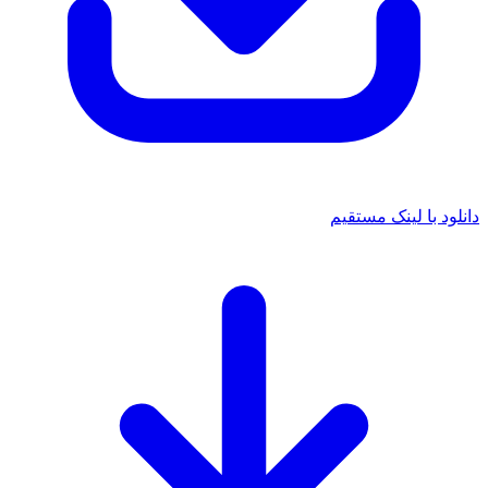
د با لینک مستقیم