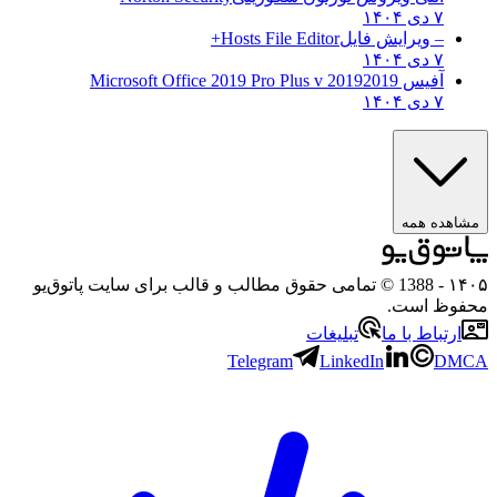
۷ دی ۱۴۰۴
– ویرایش فایل
Hosts File Editor+
۷ دی ۱۴۰۴
آفیس 2019
2019 Microsoft Office 2019 Pro Plus v
۷ دی ۱۴۰۴
ده همه
- 1388 © تمامی حقوق مطالب و قالب برای سایت پاتوق‌یو
ظ است.
تباط با ما
تبلیغات
Telegram
LinkedIn
D