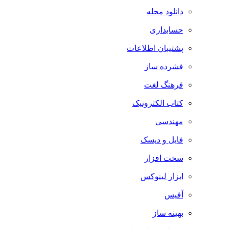
دانلود مجله
حسابداری
پشتیبان اطلاعات
فشرده ساز
فرهنگ لغت
کتاب الکترونیک
مهندسی
فایل و دیسک
سخت افزار
ابزار لینوکس
آفیس
بهینه ساز