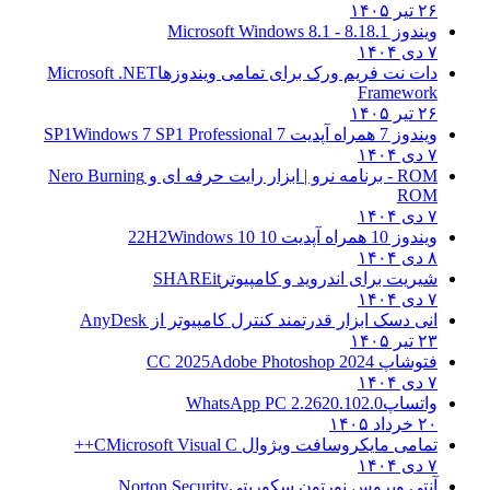
۲۶ تیر ۱۴۰۵
ویندوز 8.1
8.1 - Microsoft Windows 8.1
۷ دی ۱۴۰۴
دات نت فریم ورک برای تمامی ویندوزها
Microsoft .NET
Framework
۲۶ تیر ۱۴۰۵
ویندوز 7 همراه آپدیت 7 SP1
Windows 7 SP1 Professional
۷ دی ۱۴۰۴
ROM - برنامه نرو | ابزار رایت حرفه ای و
Nero Burning
ROM
۷ دی ۱۴۰۴
ویندوز 10 همراه آپدیت 10 22H2
Windows 10
۸ دی ۱۴۰۴
شیریت برای اندروید و کامپیوتر
SHAREit
۷ دی ۱۴۰۴
انی دسک ابزار قدرتمند کنترل کامپیوتر از
AnyDesk
۲۳ تیر ۱۴۰۵
فتوشاپ CC 2025
Adobe Photoshop 2024
۷ دی ۱۴۰۴
واتساپ
WhatsApp PC 2.2620.102.0
۲۰ خرداد ۱۴۰۵
تمامی مایکروسافت ویژوال C
Microsoft Visual C++
۷ دی ۱۴۰۴
آنتی ویروس نورتون سکوریتی
Norton Security