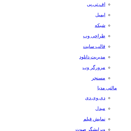
اف.تی.پی
ایمیل
شبکه
طراحی وب
قالب سایت
مدیریت دانلود
مرورگر وب
مسنجر
مالتی مدیا
دی.وی.دی
مبدل
نمایش فیلم
ویرایشگر صوت