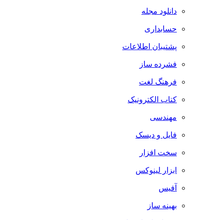
دانلود مجله
حسابداری
پشتیبان اطلاعات
فشرده ساز
فرهنگ لغت
کتاب الکترونیک
مهندسی
فایل و دیسک
سخت افزار
ابزار لینوکس
آفیس
بهینه ساز