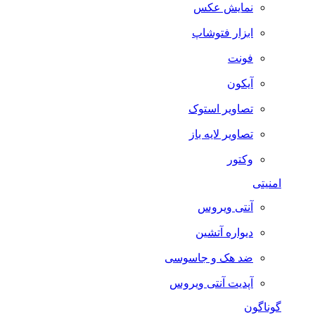
نمایش عکس
ابزار فتوشاپ
فونت
آیکون
تصاویر استوک
تصاویر لایه باز
وکتور
امنیتی
آنتی ویروس
دیواره آتشین
ضد هک و جاسوسی
آپدیت آنتی ویروس
گوناگون