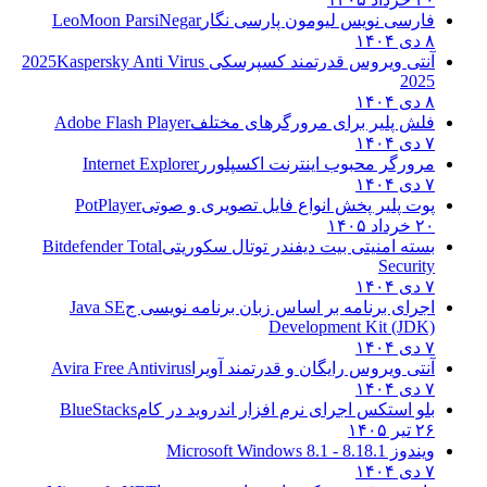
فارسی نویس لیومون پارسی نگار
LeoMoon ParsiNegar
۸ دی ۱۴۰۴
آنتی ویروس قدرتمند کسپرسکی 2025
Kaspersky Anti Virus
2025
۸ دی ۱۴۰۴
فلش پلیر برای مرورگرهای مختلف
Adobe Flash Player
۷ دی ۱۴۰۴
مرورگر محبوب اینترنت اکسپلورر
Internet Explorer
۷ دی ۱۴۰۴
پوت پلیر پخش انواع فایل تصویری و صوتی
PotPlayer
۲۰ خرداد ۱۴۰۵
بسته امنیتی بیت دیفندر توتال سکوریتی
Bitdefender Total
Security
۷ دی ۱۴۰۴
اجرای برنامه بر اساس زبان برنامه نویسی ج
Java SE
Development Kit (JDK)
۷ دی ۱۴۰۴
آنتی ویروس رایگان و قدرتمند آویرا
Avira Free Antivirus
۷ دی ۱۴۰۴
بلو استکس اجرای نرم افزار اندروید در کام
BlueStacks
۲۶ تیر ۱۴۰۵
ویندوز 8.1
8.1 - Microsoft Windows 8.1
۷ دی ۱۴۰۴