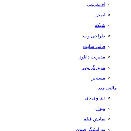
اف.تی.پی
ایمیل
شبکه
طراحی وب
قالب سایت
مدیریت دانلود
مرورگر وب
مسنجر
مالتی مدیا
دی.وی.دی
مبدل
نمایش فیلم
ویرایشگر صوت