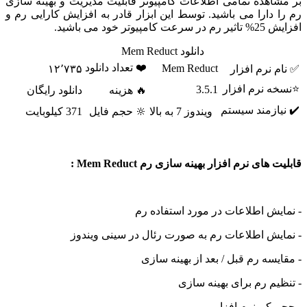
اهده تمامی اطلاعات کامپیوتر قابلیت مدیریت و بهینه سازی
 دارا می باشید. توسط این ابزار قادر به افزایش کارایی رم و
پیوتر خود می باشید.
دانلود Mem Reduct
❤️ تعداد دانلود
Mem Reduct
 نرم افزار
۱۲٬۷۳۵
ه نرم افزار
3.5.1
🔥 هزینه
دانلود رایگان
ازمند سیستم
ویندوز 7 به بالا
🔆 حجم فایل
371 کیلوبایت
های نرم افزار بهینه سازی رم Mem Reduct :
یش اطلاعات در مورد استفاده رم
یش اطلاعات رم به صورت رئال در سینی ویندوز
یسه رم قبل / بعد از بهینه سازی
یم رم برای بهینه سازی
 کم نرم افزار