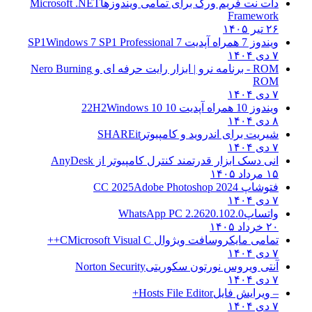
دات نت فریم ورک برای تمامی ویندوزها
Microsoft .NET
Framework
۲۶ تیر ۱۴۰۵
ویندوز 7 همراه آپدیت 7 SP1
Windows 7 SP1 Professional
۷ دی ۱۴۰۴
ROM - برنامه نرو | ابزار رایت حرفه ای و
Nero Burning
ROM
۷ دی ۱۴۰۴
ویندوز 10 همراه آپدیت 10 22H2
Windows 10
۸ دی ۱۴۰۴
شیریت برای اندروید و کامپیوتر
SHAREit
۷ دی ۱۴۰۴
انی دسک ابزار قدرتمند کنترل کامپیوتر از
AnyDesk
۱۵ مرداد ۱۴۰۵
فتوشاپ CC 2025
Adobe Photoshop 2024
۷ دی ۱۴۰۴
واتساپ
WhatsApp PC 2.2620.102.0
۲۰ خرداد ۱۴۰۵
تمامی مایکروسافت ویژوال C
Microsoft Visual C++
۷ دی ۱۴۰۴
آنتی ویروس نورتون سکوریتی
Norton Security
۷ دی ۱۴۰۴
– ویرایش فایل
Hosts File Editor+
۷ دی ۱۴۰۴