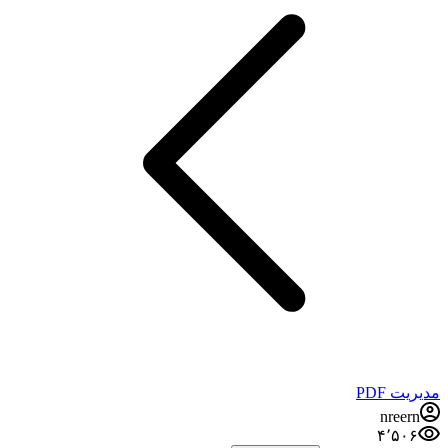
مدیریت PDF
nreern
۴٬۵۰۶