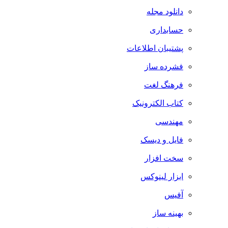
دانلود مجله
حسابداری
پشتیبان اطلاعات
فشرده ساز
فرهنگ لغت
کتاب الکترونیک
مهندسی
فایل و دیسک
سخت افزار
ابزار لینوکس
آفیس
بهینه ساز