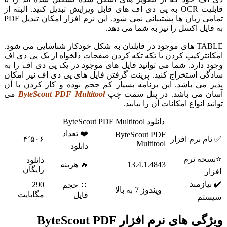
قابلیت OCR به پی دی اف های قابل ویرایش تبدیل کنید. البته از
تمامی زبان ها پشتیبانی نمی شود. این نرم افزار امکان تبدیل PDF
به فایل اکسل را نیز به شما می دهد.
TABLE های موجود در فایلتان به شکل خودکار شناسایی می شود.
امکانترکیب کردن یا تکه تکه کردن صفحات دلخواه از یک پی دی اف
وجود دارد. شما می توانید فایل های موجود در یک پی دی اف را به
سادگی استخراج کنید. پرینت گرفتن فایل های پی دی اف نیز امکان
پذیر می باشد. این برنامه بسیار کم حجم بوده و کار کردن با آن
آسان می باشد. در پنل سمت چپ
ByteScout PDF Multitool
می
توانید انواع امکانات آن را بیابید.
دانلود ByteScout PDF Multitool
❤️ تعداد
ByteScout PDF
✅ نام نرم افزار
۴٬۵۰۶
Multitool
دانلود
⭐نسخه نرم
دانلود
13.4.1.4843
🔥 هزینه
رایگان
افزار
✔️ نیازمند
290
🔆 حجم
ویندوز 7 به بالا
مگابایت
فایل
سیستم
ویژگی های نرم افزار ByteScout PDF