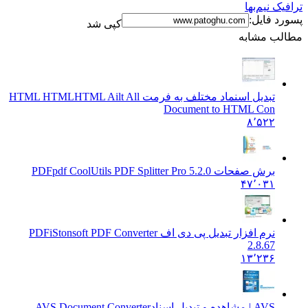
ترافیک نیم‌بها
پسورد فایل:
کپی شد
مطالب مشابه
تبدیل اسنماد مختلف به فرمت HTML HTML
HTML Ailt All
Document to HTML Con
۸٬۵۲۲
برش صفحات PDF
pdf CoolUtils PDF Splitter Pro 5.2.0
۴۷٬۰۳۱
نرم افزار تبدیل پی دی اف PDF
iStonsoft PDF Converter
2.8.67
۱۳٬۲۳۶
AVS | مشاهده و تبدیل اسناد
AVS Document Converter