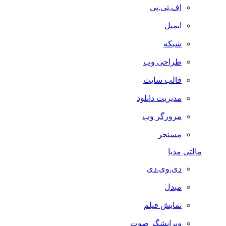
اف.تی.پی
ایمیل
شبکه
طراحی وب
قالب سایت
مدیریت دانلود
مرورگر وب
مسنجر
مالتی مدیا
دی.وی.دی
مبدل
نمایش فیلم
ویرایشگر صوت