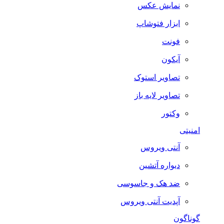
نمایش عکس
ابزار فتوشاپ
فونت
آیکون
تصاویر استوک
تصاویر لایه باز
وکتور
امنیتی
آنتی ویروس
دیواره آتشین
ضد هک و جاسوسی
آپدیت آنتی ویروس
گوناگون