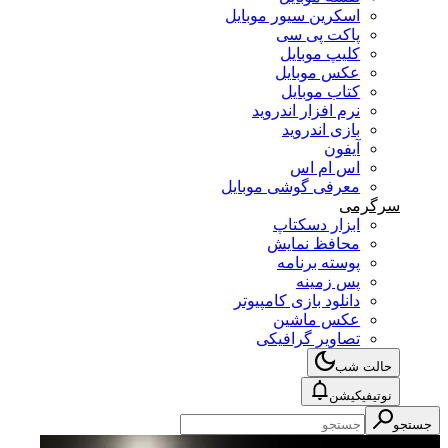
اسکرین سیور موبایل
پاکت پی سی
کلیپ موبایل
عکس موبایل
کتاب موبایل
نرم افزار اندروید
بازی اندروید
آیفون
اس ام اس
معرفی گوشی موبایل
سرگرمی
ابزار دسکتاپ
محافظ نمایش
پوسته برنامه
پس زمینه
دانلود بازی کامپیوتر
عکس ماشین
تصاویر گرافیکی
حالت شب
نوتیفیکیشن
جستجو