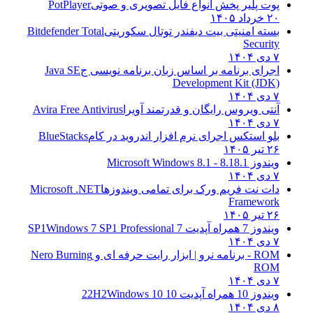
پوت پلیر پخش انواع فایل تصویری و صوتی
PotPlayer
۲۰ خرداد ۱۴۰۵
بسته امنیتی بیت دیفندر توتال سکوریتی
Bitdefender Total
Security
۷ دی ۱۴۰۴
اجرای برنامه بر اساس زبان برنامه نویسی ج
Java SE
Development Kit (JDK)
۷ دی ۱۴۰۴
آنتی ویروس رایگان و قدرتمند آویرا
Avira Free Antivirus
۷ دی ۱۴۰۴
بلو استکس اجرای نرم افزار اندروید در کام
BlueStacks
۲۶ تیر ۱۴۰۵
ویندوز 8.1
8.1 - Microsoft Windows 8.1
۷ دی ۱۴۰۴
دات نت فریم ورک برای تمامی ویندوزها
Microsoft .NET
Framework
۲۶ تیر ۱۴۰۵
ویندوز 7 همراه آپدیت 7 SP1
Windows 7 SP1 Professional
۷ دی ۱۴۰۴
ROM - برنامه نرو | ابزار رایت حرفه ای و
Nero Burning
ROM
۷ دی ۱۴۰۴
ویندوز 10 همراه آپدیت 10 22H2
Windows 10
۸ دی ۱۴۰۴