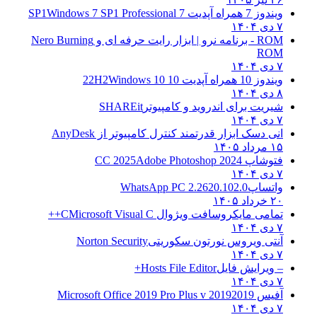
 SP1
Windows 7 SP1 Professional
Nero Burning
 22H2
Windows 10
برای اندروید و کامپیوتر
SHAREit
ک ابزار قدرتمند کنترل کامپیوتر از
AnyDesk
CC 20
Adobe Photoshop 2024
پ
WhatsApp PC 2.2620.102.0
مایکروسافت ویژوال C
Microsoft Visual C++
ویروس نورتون سکوریتی
Norton Security
یش فایل
Hosts File Editor+
2019 Microsoft Office 2019 Pro Plus v