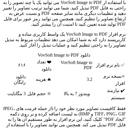
با استفاده از VovSoft Image to PDF می توانید یک یا چند تصویر را به
راحتی به فایل PDF تبدیل کنید. شما می توانید ترتیب تصاویر را تغییر
دهید و تنظیمات دیگری مانند سایز صفحه PDF و نسبت عرض به
ر را تنظیم کنید. همچنین می توانید رمز عبور برای فایل
نرم افزار VovSoft Image to PDF یک واسط کاربری ساده و
ارد که به شما امکان می دهد تنظیمات مربوط به تبدیل
 راحتی تنظیم کنید و عملیات تبدیل را آغاز کنید.
دانلود VovSoft Image to PDF
❤️ تعداد
VovSoft Image to
فزار
۶۱۶
PDF
دانلود
دانلود
3.2
🔥 هزینه
رایگان
ویندوز 7 به بالا
🔆 حجم فایل
3 مگابایت
فقط کافیست تصاویر مورد نظر خود را (از جمله فرمت های JPEG،
TIFF، PNG، GIF و BMP) به لیست اضافه کرده و بر روی دکمه
یجاد PDF" کلیک کنید، این نرم افزار به طور مستقیم آن ها را به
ل PDF تبدیل می کند. همچنین می توانید تصاویر را با استفاده از