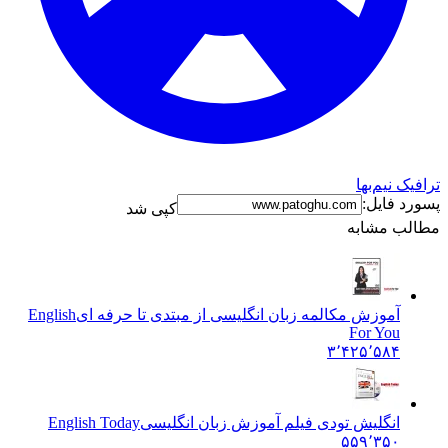
ا
کپی شد
ه
مکالمه زبان انگلیسی از مبتدی تا حرفه ای
English
F
۳٬۴۲
ش تودی فیلم آموزش زبان انگليسی
English Today
۵۵