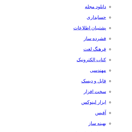
دانلود مجله
حسابداری
پشتیبان اطلاعات
فشرده ساز
فرهنگ لغت
کتاب الکترونیک
مهندسی
فایل و دیسک
سخت افزار
ابزار لینوکس
آفیس
بهینه ساز