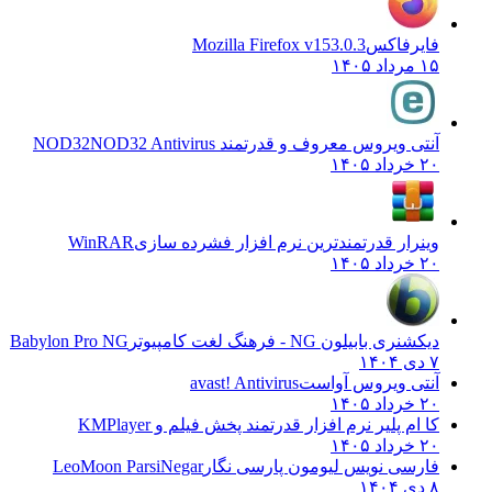
اکس
Mozilla Firefox v153.0.3
یروس معروف و قدرتمند NOD32
NOD32 Antivirus
 قدرتمندترین نرم افزار فشرده سازی
WinRAR
ون NG - فرهنگ لغت کامپیوتر
Babylon Pro NG
ویروس آواست
avast! Antivirus
پلیر نرم افزار قدرتمند پخش فیلم و
KMPlayer
 نویس لیومون پارسی نگار
LeoMoon ParsiNegar