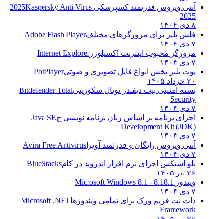
یروس قدرتمند کسپرسکی 2025
Kaspersky Anti Virus
لیر برای مرورگرهای مختلف
Adobe Flash Player
ر محبوب اینترنت اکسپلورر
Internet Explorer
یر پخش انواع فایل تصویری و صوتی
PotPlayer
منیتی بیت دیفندر توتال سکوریتی
Bitdefender Total
Se
برنامه بر اساس زبان برنامه نویسی ج
Java SE
Development Kit
یروس رایگان و قدرتمند آویرا
Avira Free Antivirus
تکس اجرای نرم افزار اندروید در کام
BlueStacks
8
8.1 - Microsoft Windows 8.1
 فریم ورک برای تمامی ویندوزها
Microsoft .NET
Fram