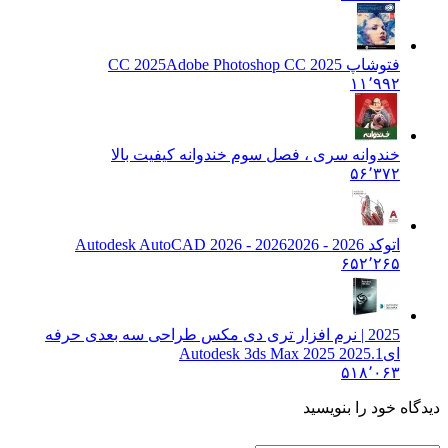
CC 20
Adobe Photoshop CC 2025
۱
ه سری ، فصل سوم خندوانه کیفیت بالا
۵
2026 - Autodesk AutoCAD 2026
۶۵
202 | نرم افزار تری دی مکس طراحی سه بعدی حرفه
Autodesk 3ds Max 2025 202
۵۱
ا بنویسید