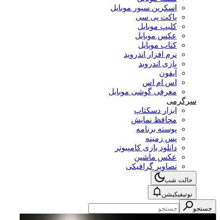
اسکرین سیور موبایل
پاکت پی سی
کلیپ موبایل
عکس موبایل
کتاب موبایل
نرم افزار اندروید
بازی اندروید
آیفون
اس ام اس
معرفی گوشی موبایل
گرمی
ابزار دسکتاپ
محافظ نمایش
پوسته برنامه
پس زمینه
دانلود بازی کامپیوتر
عکس ماشین
تصاویر گرافیکی
الت شب
وتیفیکیشن