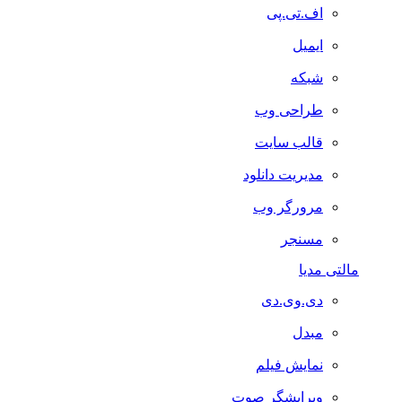
اف.تی.پی
ایمیل
شبکه
طراحی وب
قالب سایت
مدیریت دانلود
مرورگر وب
مسنجر
لتی مدیا
دی.وی.دی
مبدل
نمایش فیلم
ویرایشگر صوت