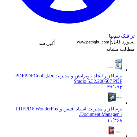
م‌بها
یل:
کپی شد
شابه
م افزار ایجاد ، ویرایش و مدیریت فایل PDF
PDFCool
Studio 5.32.200507 P
۳۹٬۰
م افزار مدیریت اسناد آفیس و PDF
PDF WonderFox
Document Manager 
۱۱٬۴