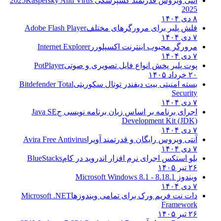
تی ویروس قدرتمند کسپرسکی 2025
Kaspersky Anti Virus
20
ش پلیر برای مرورگرهای مختلف
Adobe Flash Player
ورگر محبوب اینترنت اکسپلورر
Internet Explorer
ت پلیر پخش انواع فایل تصویری و صوتی
PotPlayer
۱۴۰۵
ته امنیتی بیت دیفندر توتال سکوریتی
Bitdefender Total
Securi
رای برنامه بر اساس زبان برنامه نویسی ج
Java SE
Development Kit (JD
تی ویروس رایگان و قدرتمند آویرا
Avira Free Antivirus
و استکس اجرای نرم افزار اندروید در کام
BlueStacks
۱۴۰
دوز 8.1
8.1 - Microsoft Windows 8.1
ت نت فریم ورک برای تمامی ویندوزها
Microsoft .NET
Framewo
۱۴۰