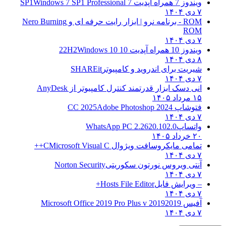
7 همراه آپدیت 7 SP1
Windows 7 SP1 Professional
نرو | ابزار رایت حرفه ای و
Nero Burning
RO
1 همراه آپدیت 10 22H2
Windows 10
ریت برای اندروید و کامپیوتر
SHAREit
ی دسک ابزار قدرتمند کنترل کامپیوتر از
AnyDesk
۱۴۰۵
شاپ CC 2025
Adobe Photoshop 2024
تساپ
WhatsApp PC 2.2620.102.0
۱۴۰۵
امی مایکروسافت ویژوال C
Microsoft Visual C++
تی ویروس نورتون سکوریتی
Norton Security
ویرایش فایل
Hosts File Editor+
س 2019
2019 Microsoft Office 2019 Pro Plus v