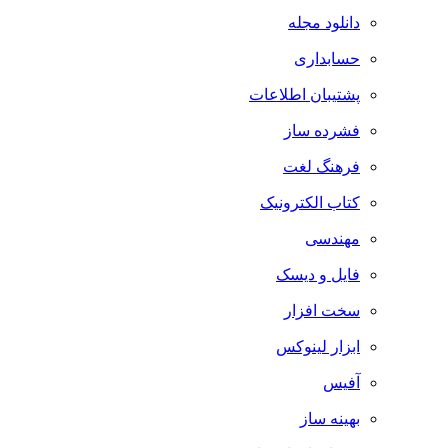
دانلود مجله
حسابداری
پشتیبان اطلاعات
فشرده ساز
فرهنگ لغت
کتاب الکترونیک
مهندسی
فایل و دیسک
سخت افزار
ابزار لینوکس
آفیس
بهینه ساز