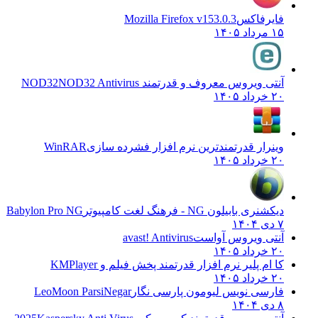
یرفاکس
Mozilla Firefox v153.0.3
۱۴۰۵
تی ویروس معروف و قدرتمند NOD32
NOD32 Antivirus
۱۴۰۵
نرار قدرتمندترین نرم افزار فشرده سازی
WinRAR
۱۴۰۵
ری بابیلون NG - فرهنگ لغت کامپیوتر
Babylon Pro NG
تی ویروس آواست
avast! Antivirus
۱۴۰۵
 ام پلیر نرم افزار قدرتمند پخش فیلم و
KMPlayer
۱۴۰۵
رسی نویس لیومون پارسی نگار
LeoMoon ParsiNegar