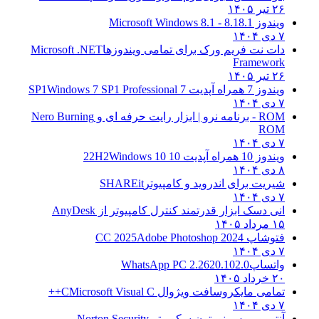
۲۶ تیر ۱۴۰۵
ویندوز 8.1
8.1 - Microsoft Windows 8.1
۷ دی ۱۴۰۴
دات نت فریم ورک برای تمامی ویندوزها
Microsoft .NET
Framework
۲۶ تیر ۱۴۰۵
ویندوز 7 همراه آپدیت 7 SP1
Windows 7 SP1 Professional
۷ دی ۱۴۰۴
ROM - برنامه نرو | ابزار رایت حرفه ای و
Nero Burning
ROM
۷ دی ۱۴۰۴
ویندوز 10 همراه آپدیت 10 22H2
Windows 10
۸ دی ۱۴۰۴
شیریت برای اندروید و کامپیوتر
SHAREit
۷ دی ۱۴۰۴
انی دسک ابزار قدرتمند کنترل کامپیوتر از
AnyDesk
۱۵ مرداد ۱۴۰۵
فتوشاپ CC 2025
Adobe Photoshop 2024
۷ دی ۱۴۰۴
واتساپ
WhatsApp PC 2.2620.102.0
۲۰ خرداد ۱۴۰۵
تمامی مایکروسافت ویژوال C
Microsoft Visual C++
۷ دی ۱۴۰۴
آنتی ویروس نورتون سکوریتی
Norton Security