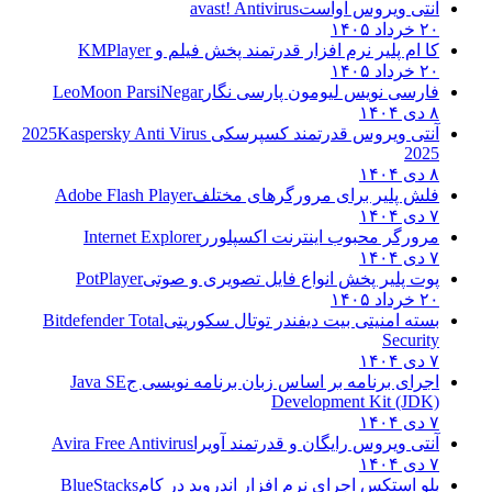
آنتی ویروس آواست
avast! Antivirus
۲۰ خرداد ۱۴۰۵
کا ام پلیر نرم افزار قدرتمند پخش فیلم و
KMPlayer
۲۰ خرداد ۱۴۰۵
فارسی نویس لیومون پارسی نگار
LeoMoon ParsiNegar
۸ دی ۱۴۰۴
آنتی ویروس قدرتمند کسپرسکی 2025
Kaspersky Anti Virus
2025
۸ دی ۱۴۰۴
فلش پلیر برای مرورگرهای مختلف
Adobe Flash Player
۷ دی ۱۴۰۴
مرورگر محبوب اینترنت اکسپلورر
Internet Explorer
۷ دی ۱۴۰۴
پوت پلیر پخش انواع فایل تصویری و صوتی
PotPlayer
۲۰ خرداد ۱۴۰۵
بسته امنیتی بیت دیفندر توتال سکوریتی
Bitdefender Total
Security
۷ دی ۱۴۰۴
اجرای برنامه بر اساس زبان برنامه نویسی ج
Java SE
Development Kit (JDK)
۷ دی ۱۴۰۴
آنتی ویروس رایگان و قدرتمند آویرا
Avira Free Antivirus
۷ دی ۱۴۰۴
بلو استکس اجرای نرم افزار اندروید در کام
BlueStacks