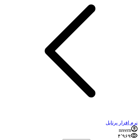
نرم افزار پرتابل
nreern
۴٬۹۶۹