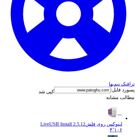
ترافیک نیم‌بها
پسورد فایل:
کپی شد
مطالب مشابه
لینوکس روی فلش
LiveUSB Install 2.5.12
۴٬۱۰۶