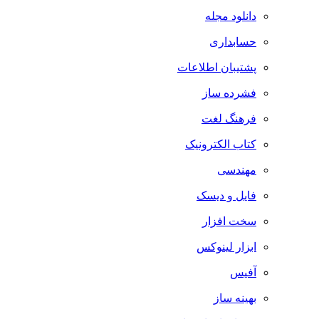
دانلود مجله
حسابداری
پشتیبان اطلاعات
فشرده ساز
فرهنگ لغت
کتاب الکترونیک
مهندسی
فایل و دیسک
سخت افزار
ابزار لینوکس
آفیس
بهینه ساز