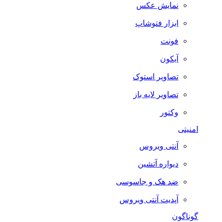
نمایش عکس
ابزار فتوشاپ
فونت
آیکون
تصاویر استوک
تصاویر لایه باز
وکتور
امنیتی
آنتی ویروس
دیواره آتشین
ضد هک و جاسوسی
آپدیت آنتی ویروس
گوناگون