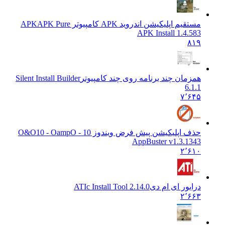
مستقیم اپلیکیشن اندروید APK کامپیوتر APK
APK Pure
APK Install 1.4.583
۸۱۹
همزمان چند برنامه روی چند کامپیوتر
Silent Install Builder
6.1.1
۷٬۶۴۵
حذف اپلیکیشن پیش فرض ویندوز 10 - O&O
10 - OampO
AppBuster v1.3.1343
۲٬۶۱۰
درایور ای ام دی
ATIc Install Tool 2.14.0
۲٬۶۶۳