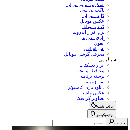
اسکرین سیور موبایل
پاکت پی سی
کلیپ موبایل
عکس موبایل
کتاب موبایل
نرم افزار اندروید
بازی اندروید
آیفون
اس ام اس
معرفی گوشی موبایل
سرگرمی
ابزار دسکتاپ
محافظ نمایش
پوسته برنامه
پس زمینه
دانلود بازی کامپیوتر
عکس ماشین
تصاویر گرافیکی
حالت شب
نوتیفیکیشن
جستجو