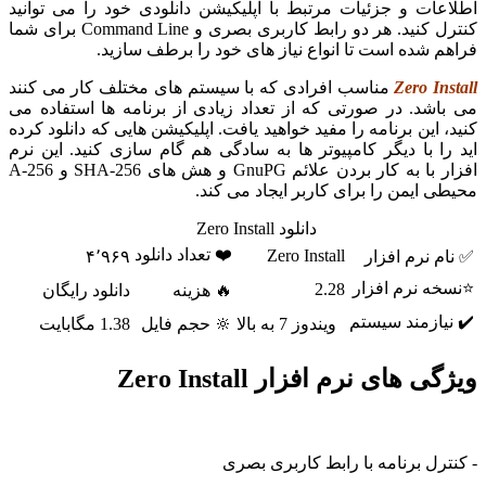
اطلاعات و جزئیات مرتبط با اپلیکیشن دانلودی خود را می توانید
کنترل کنید. هر دو رابط کاربری بصری و Command Line برای شما
فراهم شده است تا انواع نیاز های خود را برطف سازید.
Zero Install
مناسب افرادی که با سیستم های مختلف کار می کنند
می باشد. در صورتی که از تعداد زیادی از برنامه ها استفاده می
کنید، این برنامه را مفید خواهید یافت. اپلیکیشن هایی که دانلود کرده
اید را با دیگر کامپیوتر ها به سادگی هم گام سازی کنید. این نرم
افزار با به کار بردن علائم GnuPG و هش های SHA-256 و A-256
محیطی ایمن را برای کاربر ایجاد می کند.
دانلود Zero Install
❤️ تعداد دانلود
Zero Install
✅ نام نرم افزار
۴٬۹۶۹
⭐نسخه نرم افزار
2.28
🔥 هزینه
دانلود رایگان
✔️ نیازمند سیستم
ویندوز 7 به بالا
🔆 حجم فایل
1.38 مگابایت
ویژگی های نرم افزار Zero Install
- کنترل برنامه با رابط کاربری بصری