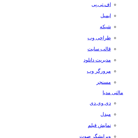
اف.تی.پی
ایمیل
شبکه
طراحی وب
قالب سایت
مدیریت دانلود
مرورگر وب
مسنجر
مالتی مدیا
دی.وی.دی
مبدل
نمایش فیلم
ویرایشگر صوت