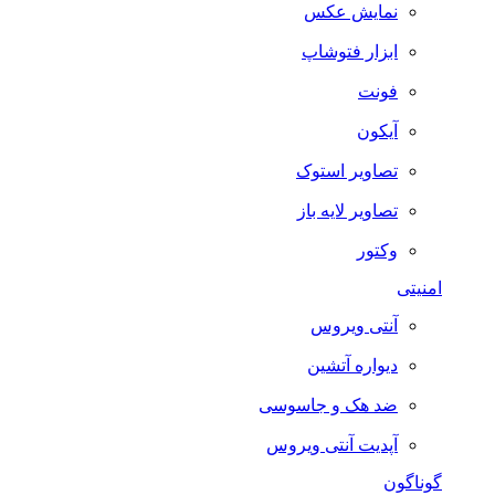
نمایش عکس
ابزار فتوشاپ
فونت
آیکون
تصاویر استوک
تصاویر لایه باز
وکتور
امنیتی
آنتی ویروس
دیواره آتشین
ضد هک و جاسوسی
آپدیت آنتی ویروس
گوناگون