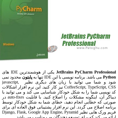
JetBrains PyCharm Profess
یکی از هوشمندترین IDE های
P
می باشد. برنامه نویسی با این IDE تنها به
پایتون
محدود نمی
شود و شما می توانید با زبان های دیگری نظیر jаvascript,
CoffeeScript, TypeScript, CSS نیز کار کنید. این نرم افزار اشکالات
سی شما را به شکل خودکار شناسایی می کند و می توانید با
دیباگر آن، اینگونه مشکلات را اصلاح کنید. با قابلیت auto-fixes در
 که خطایی انجام دهید، خطای شما به شکل خودکار توسط
 اصلاح می گردد. این نرم افزار پشتیبانی فوق العاده ای برای
فریم ورک هایی نظیر Django, Flask, Google App Engine, Pyramid
می کند که برای توسعه دهندگان وب مناسب می باشد.