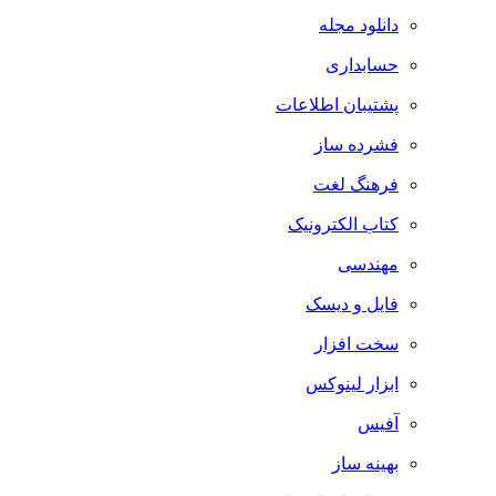
دانلود مجله
حسابداری
پشتیبان اطلاعات
فشرده ساز
فرهنگ لغت
کتاب الکترونیک
مهندسی
فایل و دیسک
سخت افزار
ابزار لینوکس
آفیس
بهینه ساز