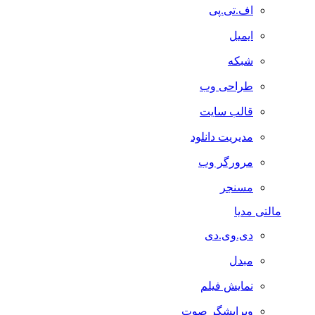
اف.تی.پی
ایمیل
شبکه
طراحی وب
قالب سایت
مدیریت دانلود
مرورگر وب
مسنجر
مالتی مدیا
دی.وی.دی
مبدل
نمایش فیلم
ویرایشگر صوت