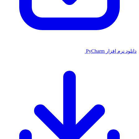
م افزار PyCharm