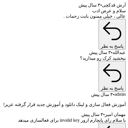
دکچی
۳ سال پیش
و عرض ادب
 خیلی ممنون بابت زحمات .
به نظر
ه
۳ سال پیش
 کرک رو میذارید؟
به نظر
۳ سال پیش
فعال سازی و لینک دانلود و آموزش جدید قرار گرفته عزیز!
امیر
۳ سال پیش
ایچارم ارور invalid key برای فعالسازی میدهد