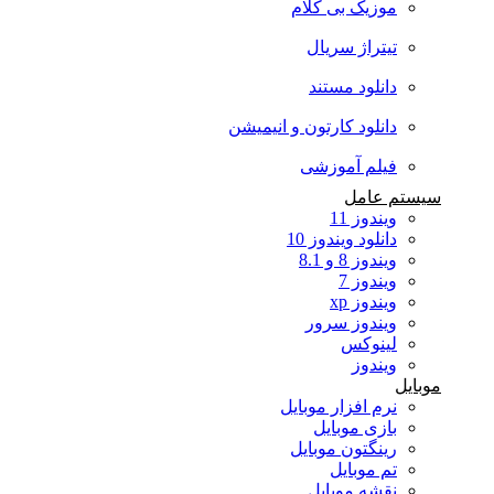
موزیک بی کلام
تیتراژ سریال
دانلود مستند
دانلود کارتون و انیمیشن
فیلم آموزشی
سیستم عامل
ویندوز 11
دانلود ویندوز 10
ویندوز 8 و 8.1
ویندوز 7
ویندوز xp
ویندوز سرور
لینوکس
ویندوز
موبایل
نرم افزار موبایل
بازی موبایل
رینگتون موبایل
تم موبایل
نقشه موبایل