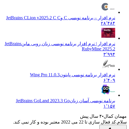
نرم افزار – برنامه نویسی C و
JetBrains CLion v2025.2 C C
۲۸٬۴۸۴
نرم افزار | نرم افزار برنامه نویسی زبان روبی ماین
JetBrains
RubyMine 2025.2
۳٬۹۹۴
نرم افزار برنامه نویسی پایتون
Wing Pro 11.0.3
۶٬۴۰۹
برنامه نویسی آسان زبان
JetBrains GoLand 2023.3 Go
۱٬۱۵۷
 کمال
۴ سال پیش
زی تا 22 می 2022 معتبر بوده و کار نمی کند.