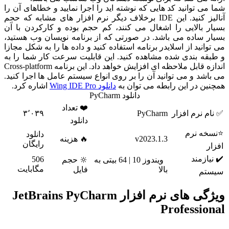
 توانید کد هایی که نوشته اید را اجرا نمایید و خطاهای آن را
آنالیز کنید. این IDE برخلاف دیگر نرم افزار های مشابه که حجم
 بالایی را اشغال می کنند، کم حجم بوده و کارکردن با آن
 ساده می باشد. در صورتی که از برنامه نویسان وب هستید،
نید از اسلایدر برنامه استفاده کنید و داده ها را به شکل مجازا
ه بندی شده مشاهده کنید. این قابلیت سرعت کار شما را به
اندازه قابل ملاحظه ای افزایش خواهد داد. این برنامه Cross-platform
د و می توانید آن را بر روی انواع سیستم عامل ها اجرا کنید.
 در این رابطه می توان به
دانلود Wing IDE Pro
اشاره کرد.
دانلود PyCharm
❤️ تعداد
نرم افزار
PyCharm
۳٬۰۳۹
دانلود
 نرم
دانلود
v2023.1.3
🔥 هزینه
رایگان
زمند
506
ویندوز 10 | 64 بیتی به
🔆 حجم
مگابایت
بالا
فایل
م
ویژگی های نرم افزار JetBrains PyCharm
Professi