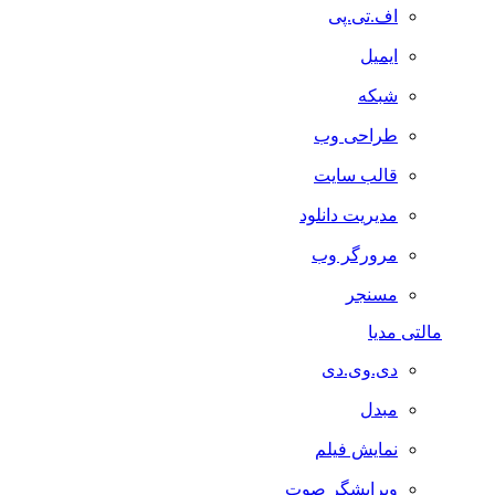
اف.تی.پی
ایمیل
شبکه
طراحی وب
قالب سایت
مدیریت دانلود
مرورگر وب
مسنجر
مالتی مدیا
دی.وی.دی
مبدل
نمایش فیلم
ویرایشگر صوت