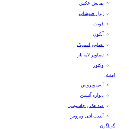
نمایش عکس
ابزار فتوشاپ
فونت
آیکون
تصاویر استوک
تصاویر لایه باز
وکتور
امنیتی
آنتی ویروس
دیواره آتشین
ضد هک و جاسوسی
آپدیت آنتی ویروس
گوناگون