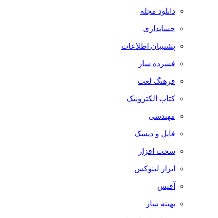
دانلود مجله
حسابداری
پشتیبان اطلاعات
فشرده ساز
فرهنگ لغت
کتاب الکترونیک
مهندسی
فایل و دیسک
سخت افزار
ابزار لینوکس
آفیس
بهینه ساز