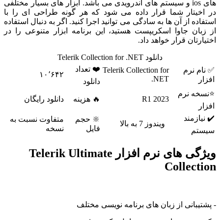
های ios و سیستم های اندرویدی می باشد. ابزار های بسیار مختلفی
یتار شما قرار داده می شود که هر گونه طراحی ای را با
ه از آن ها به سادگی می توانید اجرا کنید. اگر به دنبال استفاده
ان جاوا اسکریپست هستید، این برنامه ابزار متنوعی را در
تان قرار خواهد داد.
دانلود Telerik Collection for .NET
❤️ تعداد
 نرم
Telerik Collection for
۱۰٬۶۴۲
.NET
دانلود
 نرم
2023 R1
🔥 هزینه
دانلود رایگان
زمند
🔆 حجم
متفاوت نسبت به
ویندوز 7 به بالا
فایل
نسخه
م
ویژگی های نرم افزار Telerik Ultimate
Collec
بانی از زبان های برنامه نویسی مختلف