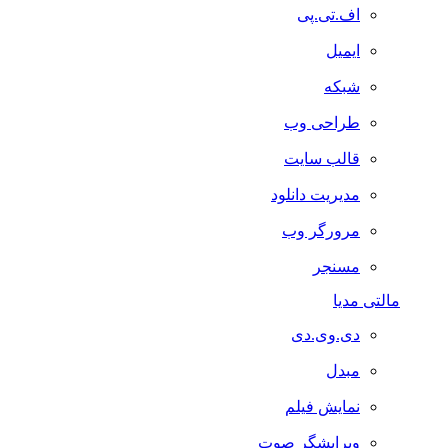
اف.تی.پی
ایمیل
شبکه
طراحی وب
قالب سایت
مدیریت دانلود
مرورگر وب
مسنجر
مالتی مدیا
دی.وی.دی
مبدل
نمایش فیلم
ویرایشگر صوت