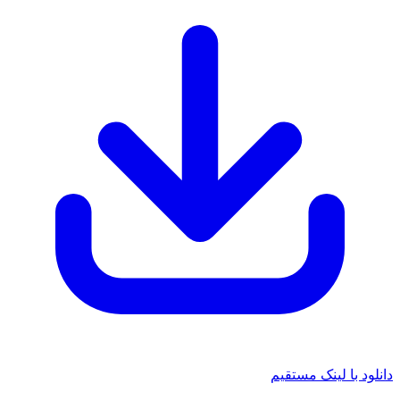
د با لینک مستقیم