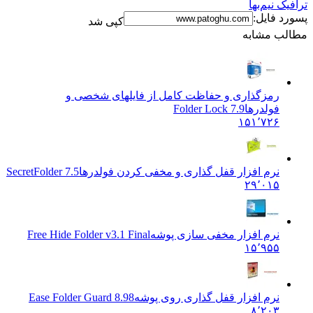
 نیم‌بها
 فایل:
کپی شد
ب مشابه
رمزگذاری و حفاظت کامل از فایلهای شخصی و
فولدرها
Folder Lock 7.9
۱۵۱٬۷۲۶
نرم افزار قفل گذاری و مخفی کردن فولدرها
SecretFolder 7.5
۲۹٬۰۱۵
نرم افزار مخفی سازی پوشه
Free Hide Folder v3.1 Final
۱۵٬۹۵۵
نرم افزار قفل گذاری روی پوشه
Ease Folder Guard 8.98
۸٬۲۰۳