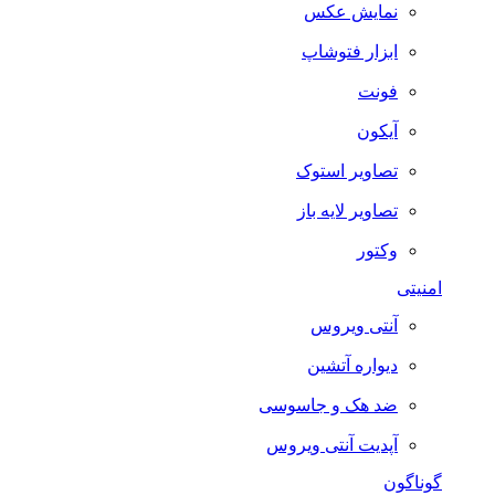
نمایش عکس
ابزار فتوشاپ
فونت
آیکون
تصاویر استوک
تصاویر لایه باز
وکتور
امنیتی
آنتی ویروس
دیواره آتشین
ضد هک و جاسوسی
آپدیت آنتی ویروس
گوناگون