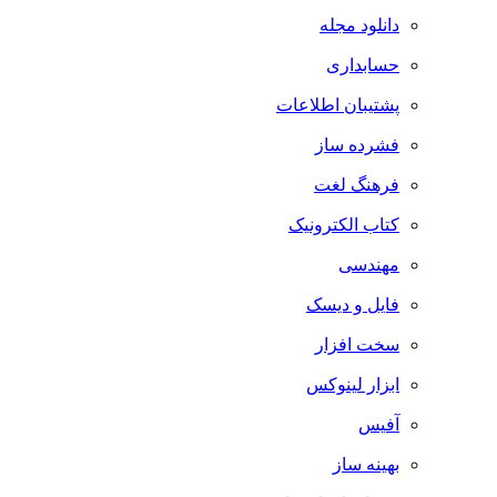
دانلود مجله
حسابداری
پشتیبان اطلاعات
فشرده ساز
فرهنگ لغت
کتاب الکترونیک
مهندسی
فایل و دیسک
سخت افزار
ابزار لینوکس
آفیس
بهینه ساز