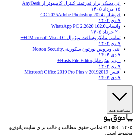
انی دسک ابزار قدرتمند کنترل کامپیوتر از
AnyDesk
۱۵ مرداد ۱۴۰۵
فتوشاپ CC 2025
Adobe Photoshop 2024
۷ دی ۱۴۰۴
واتساپ
WhatsApp PC 2.2620.102.0
۲۰ خرداد ۱۴۰۵
تمامی مایکروسافت ویژوال C
Microsoft Visual C++
۷ دی ۱۴۰۴
آنتی ویروس نورتون سکوریتی
Norton Security
۷ دی ۱۴۰۴
– ویرایش فایل
Hosts File Editor+
۷ دی ۱۴۰۴
آفیس 2019
2019 Microsoft Office 2019 Pro Plus v
۷ دی ۱۴۰۴
ده همه
- 1388 © تمامی حقوق مطالب و قالب برای سایت پاتوق‌یو
ظ است.