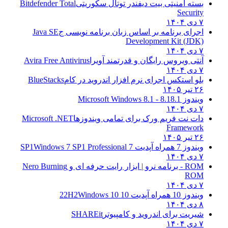
بسته امنیتی بیت دیفندر توتال سکوریتی
Bitdefender Total
Security
۷ دی ۱۴۰۴
اجرای برنامه بر اساس زبان برنامه نویسی ج
Java SE
Development Kit (JDK)
۷ دی ۱۴۰۴
آنتی ویروس رایگان و قدرتمند آویرا
Avira Free Antivirus
۷ دی ۱۴۰۴
بلو استکس اجرای نرم افزار اندروید در کام
BlueStacks
۲۶ تیر ۱۴۰۵
ویندوز 8.1
8.1 - Microsoft Windows 8.1
۷ دی ۱۴۰۴
دات نت فریم ورک برای تمامی ویندوزها
Microsoft .NET
Framework
۲۶ تیر ۱۴۰۵
ویندوز 7 همراه آپدیت 7 SP1
Windows 7 SP1 Professional
۷ دی ۱۴۰۴
ROM - برنامه نرو | ابزار رایت حرفه ای و
Nero Burning
ROM
۷ دی ۱۴۰۴
ویندوز 10 همراه آپدیت 10 22H2
Windows 10
۸ دی ۱۴۰۴
شیریت برای اندروید و کامپیوتر
SHAREit
۷ دی ۱۴۰۴