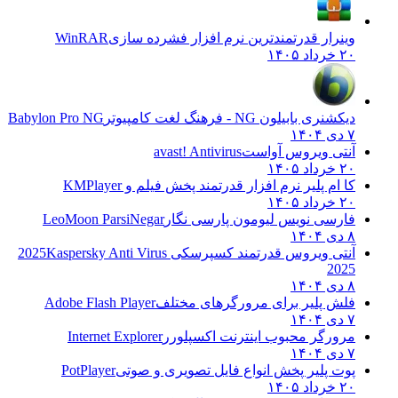
وینرار قدرتمندترین نرم افزار فشرده سازی
WinRAR
۲۰ خرداد ۱۴۰۵
دیکشنری بابیلون NG - فرهنگ لغت کامپیوتر
Babylon Pro NG
۷ دی ۱۴۰۴
آنتی ویروس آواست
avast! Antivirus
۲۰ خرداد ۱۴۰۵
کا ام پلیر نرم افزار قدرتمند پخش فیلم و
KMPlayer
۲۰ خرداد ۱۴۰۵
فارسی نویس لیومون پارسی نگار
LeoMoon ParsiNegar
۸ دی ۱۴۰۴
آنتی ویروس قدرتمند کسپرسکی 2025
Kaspersky Anti Virus
2025
۸ دی ۱۴۰۴
فلش پلیر برای مرورگرهای مختلف
Adobe Flash Player
۷ دی ۱۴۰۴
مرورگر محبوب اینترنت اکسپلورر
Internet Explorer
۷ دی ۱۴۰۴
پوت پلیر پخش انواع فایل تصویری و صوتی
PotPlayer
۲۰ خرداد ۱۴۰۵