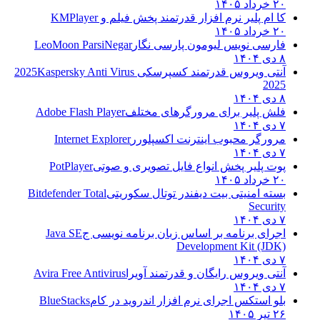
۲۰ خرداد ۱۴۰۵
کا ام پلیر نرم افزار قدرتمند پخش فیلم و
KMPlayer
۲۰ خرداد ۱۴۰۵
فارسی نویس لیومون پارسی نگار
LeoMoon ParsiNegar
۸ دی ۱۴۰۴
آنتی ویروس قدرتمند کسپرسکی 2025
Kaspersky Anti Virus
2025
۸ دی ۱۴۰۴
فلش پلیر برای مرورگرهای مختلف
Adobe Flash Player
۷ دی ۱۴۰۴
مرورگر محبوب اینترنت اکسپلورر
Internet Explorer
۷ دی ۱۴۰۴
پوت پلیر پخش انواع فایل تصویری و صوتی
PotPlayer
۲۰ خرداد ۱۴۰۵
بسته امنیتی بیت دیفندر توتال سکوریتی
Bitdefender Total
Security
۷ دی ۱۴۰۴
اجرای برنامه بر اساس زبان برنامه نویسی ج
Java SE
Development Kit (JDK)
۷ دی ۱۴۰۴
آنتی ویروس رایگان و قدرتمند آویرا
Avira Free Antivirus
۷ دی ۱۴۰۴
بلو استکس اجرای نرم افزار اندروید در کام
BlueStacks
۲۶ تیر ۱۴۰۵