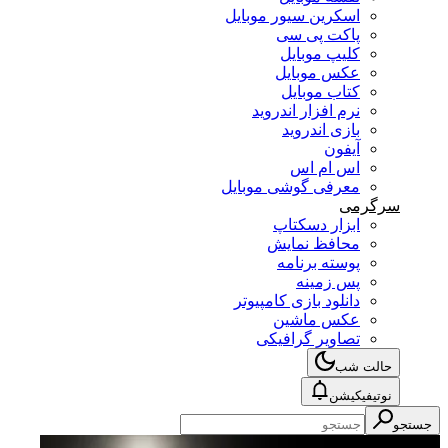
اسکرین سیور موبایل
پاکت پی سی
کلیپ موبایل
عکس موبایل
کتاب موبایل
نرم افزار اندروید
بازی اندروید
آیفون
اس ام اس
معرفی گوشی موبایل
سرگرمی
ابزار دسکتاپ
محافظ نمایش
پوسته برنامه
پس زمینه
دانلود بازی کامپیوتر
عکس ماشین
تصاویر گرافیکی
حالت شب
نوتیفیکیشن
جستجو