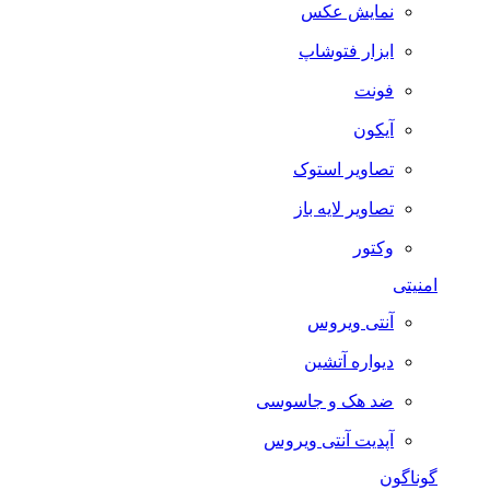
نمایش عکس
ابزار فتوشاپ
فونت
آیکون
تصاویر استوک
تصاویر لایه باز
وکتور
امنیتی
آنتی ویروس
دیواره آتشین
ضد هک و جاسوسی
آپدیت آنتی ویروس
گوناگون