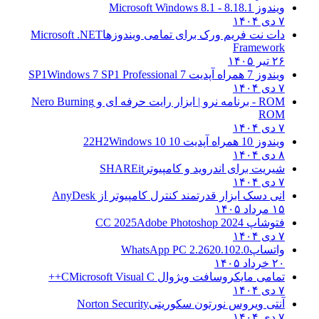
ویندوز 8.1
8.1 - Microsoft Windows 8.1
۷ دی ۱۴۰۴
دات نت فریم ورک برای تمامی ویندوزها
Microsoft .NET
Framework
۲۶ تیر ۱۴۰۵
ویندوز 7 همراه آپدیت 7 SP1
Windows 7 SP1 Professional
۷ دی ۱۴۰۴
ROM - برنامه نرو | ابزار رایت حرفه ای و
Nero Burning
ROM
۷ دی ۱۴۰۴
ویندوز 10 همراه آپدیت 10 22H2
Windows 10
۸ دی ۱۴۰۴
شیریت برای اندروید و کامپیوتر
SHAREit
۷ دی ۱۴۰۴
انی دسک ابزار قدرتمند کنترل کامپیوتر از
AnyDesk
۱۵ مرداد ۱۴۰۵
فتوشاپ CC 2025
Adobe Photoshop 2024
۷ دی ۱۴۰۴
واتساپ
WhatsApp PC 2.2620.102.0
۲۰ خرداد ۱۴۰۵
تمامی مایکروسافت ویژوال C
Microsoft Visual C++
۷ دی ۱۴۰۴
آنتی ویروس نورتون سکوریتی
Norton Security
۷ دی ۱۴۰۴