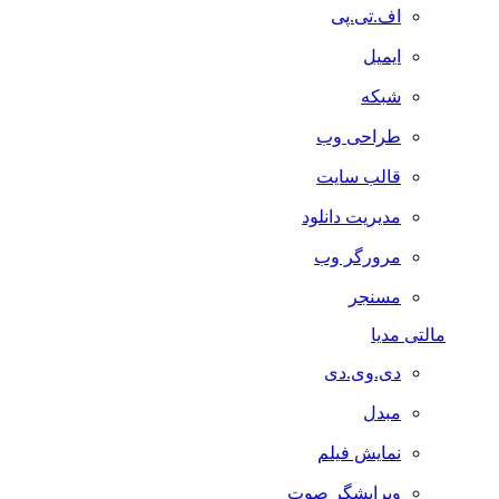
اف.تی.پی
ایمیل
شبکه
طراحی وب
قالب سایت
مدیریت دانلود
مرورگر وب
مسنجر
مالتی مدیا
دی.وی.دی
مبدل
نمایش فیلم
ویرایشگر صوت