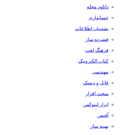
دانلود مجله
حسابداری
پشتیبان اطلاعات
فشرده ساز
فرهنگ لغت
کتاب الکترونیک
مهندسی
فایل و دیسک
سخت افزار
ابزار لینوکس
آفیس
بهینه ساز